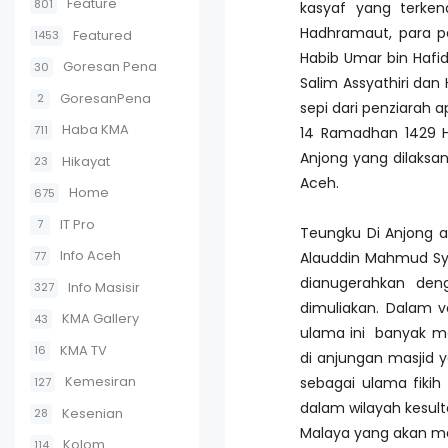
Feature
801
kasyaf yang terken
Hadhramaut, para pe
Featured
1453
Habib Umar bin Hafid
Goresan Pena
30
Salim Assyathiri da
GoresanPena
2
sepi dari penziarah 
Haba KMA
711
14 Ramadhan 1429 H
Anjong yang dilaksa
Hikayat
23
Aceh.
Home
675
IT Pro
7
Teungku Di Anjong 
Info Aceh
77
Alauddin Mahmud Sya
dianugerahkan den
Info Masisir
327
dimuliakan. Dalam v
KMA Gallery
43
ulama ini banyak me
KMA TV
16
di anjungan masjid y
Kemesiran
sebagai ulama fikih
127
dalam wilayah kesul
Kesenian
28
Malaya yang akan me
Kolom
114