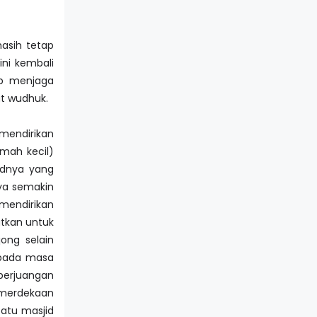
asih tetap
ni kembali
ap menjaga
t wudhuk.
 mendirikan
mah kecil)
idnya yang
ya semakin
mendirikan
atkan untuk
ong selain
 pada masa
perjuangan
merdekaan
satu masjid