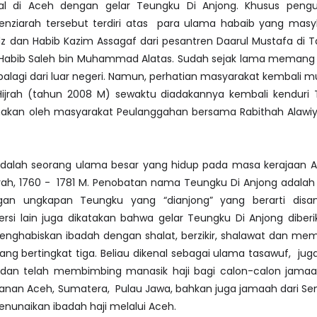
al di Aceh dengan gelar Teungku Di Anjong. Khusus pengu
nziarah tersebut terdiri atas para ulama habaib yang masyh
z dan Habib Kazim Assagaf dari pesantren Daarul Mustafa di T
n Habib Saleh bin Muhammad Alatas. Sudah sejak lama memang
apalagi dari luar negeri. Namun, perhatian masyarakat kembali 
ijrah (tahun 2008 M) sewaktu diadakannya kembali kenduri 
nakan oleh masyarakat Peulanggahan bersama Rabithah Alawiya
adalah seorang ulama besar yang hidup pada masa kerajaan A
h, 1760 - 1781 M. Penobatan nama Teungku Di Anjong adalah 
gan ungkapan Teungku yang “dianjong” yang berarti disa
ersi lain juga dikatakan bahwa gelar Teungku Di Anjong diber
nghabiskan ibadah dengan shalat, berzikir, shalawat dan mem
ang bertingkat tiga. Beliau dikenal sebagai ulama tasawuf, ju
 dan telah membimbing manasik haji bagi calon-calon jamaah
tanan Aceh, Sumatera, Pulau Jawa, bahkan juga jamaah dari S
nunaikan ibadah haji melalui Aceh.