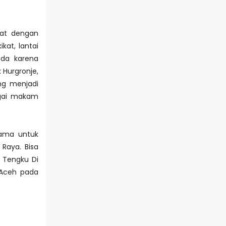
kat dengan
kat, lantai
nda karena
 Hurgronje,
ng menjadi
agai makam
rama untuk
Raya. Bisa
 Tengku Di
Aceh pada