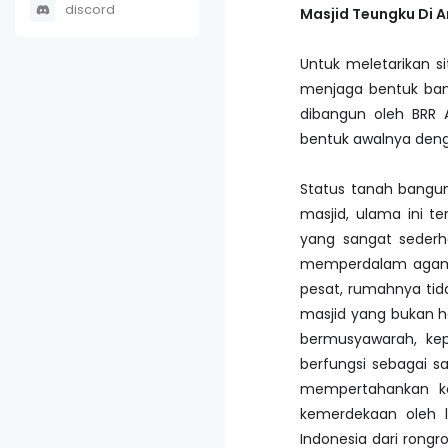
discord
Masjid Teungku Di 
Untuk meletarikan s
menjaga bentuk bang
dibangun oleh BRR
bentuk awalnya deng
Status tanah bangun
masjid, ulama ini 
yang sangat sederh
memperdalam agama
pesat, rumahnya ti
masjid yang bukan h
bermusyawarah, kepe
berfungsi sebagai s
mempertahankan kem
kemerdekaan oleh 
Indonesia dari rongr