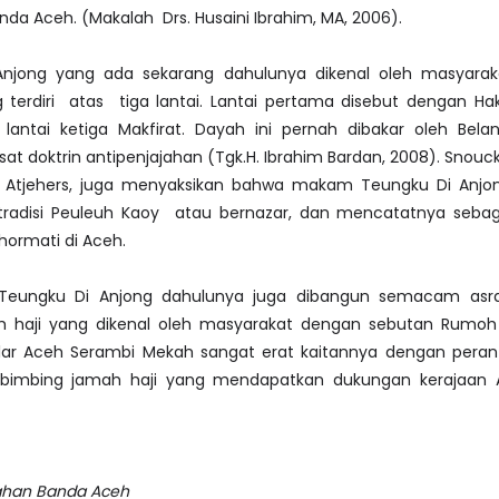
anda Aceh. (Makalah Drs. Husaini Ibrahim, MA, 2006).
Anjong yang ada sekarang dahulunya dikenal oleh masyara
terdiri atas tiga lantai. Lantai pertama disebut dengan Haki
lantai ketiga Makfirat. Dayah ini pernah dibakar oleh Bela
at doktrin antipenjajahan (Tgk.H. Ibrahim Bardan, 2008). Snouck
Atjehers, juga menyaksikan bahwa makam Teungku Di Anjo
radisi Peuleuh Kaoy atau bernazar, dan mencatatnya seb
hormati di Aceh.
 Teungku Di Anjong dahulunya juga dibangun semacam as
aji yang dikenal oleh masyarakat dengan sebutan Rumoh 
lar Aceh Serambi Mekah sangat erat kaitannya dengan peran
imbing jamah haji yang mendapatkan dukungan kerajaan 
ahan Banda Aceh