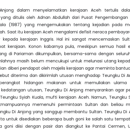
Anjong dalam menyelamatkan kerajaan Aceh tertulis dal
 yang ditulis oleh Adnan Abdullah dari Pusat Pengembangan I
Kuala (1987) yang mengemukakan tentang kejadian pada m
h. Saat itu kerajaan Aceh mengalami defisit neraca pembayar
 kepada kerajaan Inggris. Hal ini sangat mencemaskan Sult
at kerajaan. Konon kabarnya pula, meskipun semua hasil
bang di Pariaman dikumpulkan, bersama-sama dengan seluru
mlahnya masih belum mencukupi untuk melunasi utang kepad
dian diberi pendapat oleh majelis kerajaan agar meminta bant
rsebut diterima dan dikirimlah utusan menghadap Teungku Di 
seperangkat hidangan makanan untuk memuliakan ulama 
kedatangan utusan, Teungku Di Anjong menyarankan agar per
Teungku Syiah Kuala, mufti kerajaan Aceh. Namun, Teungku S
akmampuannya memenuhi permintaan Sultan dan beliau m
ngku Di Anjong yang sanggup membantu Sultan. Teungku Di 
a untuk disediakan beberapa buah goni ke salah satu tempat 
 goni diisi dengan pasir dan diangkut ke Pantai Cermen, U