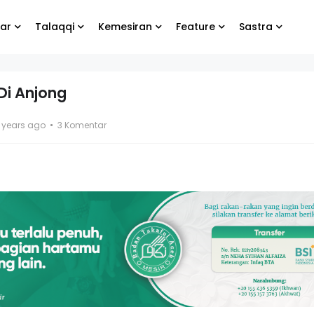
ar
Talaqqi
Kemesiran
Feature
Sastra
Di Anjong
bung
Biarlah yang lain
4 years ago
3 Komentar
e
menangis, yang
penting kamu tetap
bahagia
g Koko
El- Syibal