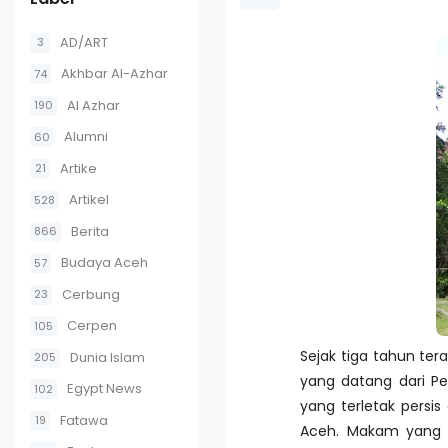
AD/ART
3
Akhbar Al-Azhar
74
Al Azhar
190
Alumni
60
Artike
21
Artikel
528
Berita
866
Budaya Aceh
57
Cerbung
23
Cerpen
105
Sejak tiga tahun te
Dunia Islam
205
yang datang dari Pe
Egypt News
102
yang terletak persi
Fatawa
19
Aceh. Makam yang m