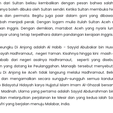
 dari Sultan beliau kembalikan dengan pesan bahwa salah
nya boleh dibuka oleh Sultan sendiri. Ketika Sultan membuka hi
as dan permata. Begitu juga pasir dalam goni yang dibawa
ah menjadi perak. Dengan logam mulia itulah Sultan Ace
an Inggris. Dengan demikian, martabat Aceh yang nyaris lun
r utang tetap terpelihara dalam pandangan kerajaan Inggris
ngku Di Anjong adalah Al Habib - Sayyid Abubakar bin Husain
wilayah Hadhramaut, negeri Yaman. Kisahnya hingga kini masih 
baib dari negeri asalnya Hadhramaut, seperti yang diseb
an yang datang ke Peulanggahan. Manaqib tersebut menyebu
Di Anjong ke Aceh tidak langsung melalui Hadhramaut. Belia
i dan mengamalkan secara sungguh-sungguh semua kandu
b Bidayatul Hidayah karya Hujjatul Islam Imam Al-Ghazali ber
i Madinah. Ulama yang pertama adalah Sayyid Abdurrahman bi
ian melanjutkan perjalanan ke Mesir dan yang kedua ialah Sa
i yang berjalan menuju Malabar, India.