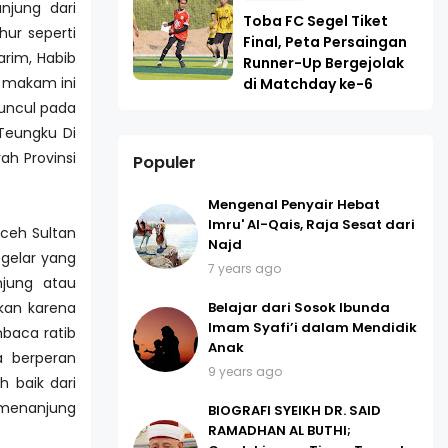
njung dari
Toba FC Segel Tiket
ur seperti
Final, Peta Persaingan
arim, Habib
Runner-Up Bergejolak
 makam ini
di Matchday ke-6
muncul pada
Teungku Di
h Provinsi
Populer
Mengenal Penyair Hebat
Imru' Al-Qais, Raja Sesat dari
ceh Sultan
Najd
gelar yang
7 years ago
njung atau
Belajar dari Sosok Ibunda
ikan karena
Imam Syafi’i dalam Mendidik
baca ratib
Anak
ga berperan
9 years ago
 baik dari
emenanjung
BIOGRAFI SYEIKH DR. SAID
RAMADHAN AL BUTHI;