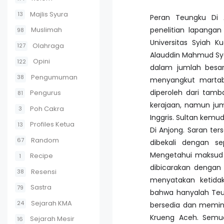
Majlis Syura
13
Peran Teungku Di 
Muslimah
penelitian lapangan
98
Universitas Syiah 
Olahraga
127
Alauddin Mahmud Sya
Opini
122
dalam jumlah besar
Pengumuman
38
menyangkut martab
diperoleh dari tam
Pengurus
81
kerajaan, namun ju
Poh Cakra
3
Inggris. Sultan kemu
Profiles Ketua
13
Di Anjong. Saran te
Random
67
dibekali dengan 
Mengetahui maksud 
Recipe
1
dibicarakan dengan 
Resensi
38
menyatakan ketid
Sastra
79
bahwa hanyalah Teu
Sejarah KMA
24
bersedia dan memint
Krueng Aceh. Semua
Sejarah Mesir
16