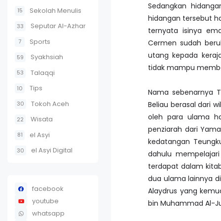
Sedangkan hidangan
Sekolah Menulis
15
hidangan tersebut ha
Seputar Al-Azhar
33
ternyata isinya em
Sports
7
Cermen sudah berub
utang kepada keraja
Syakhsiah
59
tidak mampu membaya
Talaqqi
53
Tips
10
Nama sebenarnya Teu
Tokoh Aceh
30
Beliau berasal dari 
oleh para ulama ha
Wisata
22
penziarah dari Yam
el Asyi
81
kedatangan Teungku 
el Asyi Digital
30
dahulu mempelajar
terdapat dalam kita
dua ulama lainnya d
facebook
Alaydrus yang kemud
youtube
bin Muhammad Al-Jufr
whatsapp