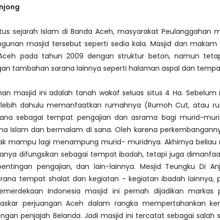
Anjong
itus sejarah Islam di Banda Aceh, masyarakat Peulanggahan m
unan masjid tersebut seperti sedia kala. Masjid dan makam i
 Aceh pada tahun 2009 dengan struktur beton, namun tet
an tambahan sarana lainnya seperti halaman aspal dan tempa
an masjid ini adalah tanah wakaf seluas situs 4 Ha. Sebelum
terlebih dahulu memanfaatkan rumahnya (Rumoh Cut, atau ru
ana sebagai tempat pengajian dan asrama bagi murid-mur
 Islam dan bermalam di sana. Oleh karena perkembangann
dak mampu lagi menampung murid- muridnya. Akhirnya beliau 
anya difungsikan sebagai tempat ibadah, tetapi juga dimanfa
ntingan pengajian, dan lain-lainnya. Mesjid Teungku Di Anj
arana tempat shalat dan kegiatan - kegiatan ibadah lainnya,
erdekaan Indonesia masjid ini pernah dijadikan markas 
laskar perjuangan Aceh dalam rangka mempertahankan ke
ongan penjajah Belanda. Jadi masjid ini tercatat sebagai salah 