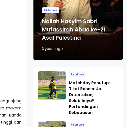
Al Azhar
Nailah Hasyim Sabri,
Mufassirah Abad ke-21
Asal Palestina
3 years ago
Feature
Matchday Penutup:
Tiket Runner Up
Ditentukan,
Selebihnya?
pengunjung
Pertandingan
buah makam
Kebebasan
han, Banda
tinggi dan
Feature