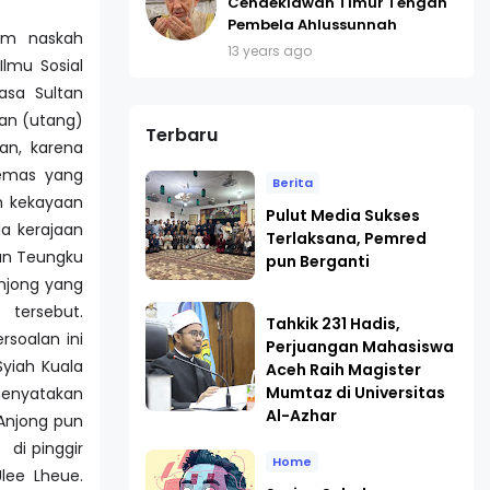
Cendekiawan Timur Tengah
Pembela Ahlussunnah
am naskah
13 years ago
lmu Sosial
asa Sultan
an (utang)
Terbaru
an, karena
 emas yang
Berita
h kekayaan
Pulut Media Sukses
a kerajaan
Terlaksana, Pemred
uan Teungku
pun Berganti
Anjong yang
tersebut.
Tahkik 231 Hadis,
soalan ini
Perjuangan Mahasiswa
yiah Kuala
Aceh Raih Magister
Mumtaz di Universitas
enyatakan
Al-Azhar
Anjong pun
di pinggir
Home
lee Lheue.