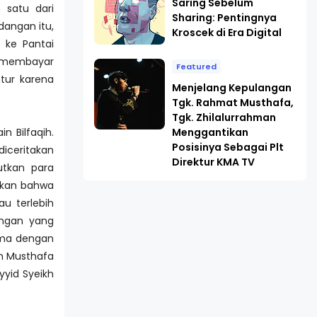
Saring Sebelum
 satu dari
Sharing: Pentingnya
dangan itu,
Kroscek di Era Digital
 ke Pantai
h membayar
Featured
tur karena
Menjelang Kepulangan
.
Tgk. Rahmat Musthafa,
Tgk. Zhilalurrahman
Menggantikan
 Bilfaqih.
Posisinya Sebagai Plt
diceritakan
Direktur KMA TV
utkan para
tkan bahwa
u terlebih
ngan yang
sama dengan
n Musthafa
yyid Syeikh