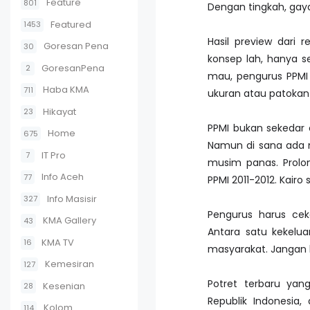
Feature
801
Dengan tingkah, gay
Featured
1453
Hasil preview dari 
Goresan Pena
30
konsep lah, hanya s
GoresanPena
2
mau, pengurus PPMI
Haba KMA
711
ukuran atau patoka
Hikayat
23
PPMI bukan sekedar o
Home
675
Namun di sana ada 
IT Pro
7
musim panas. Prolo
Info Aceh
77
PPMI 2011-2012. Kairo
Info Masisir
327
Pengurus harus ce
KMA Gallery
43
Antara satu kekelu
KMA TV
16
masyarakat. Jangan l
Kemesiran
127
Potret terbaru yan
Kesenian
28
Republik Indonesia,
Kolom
114