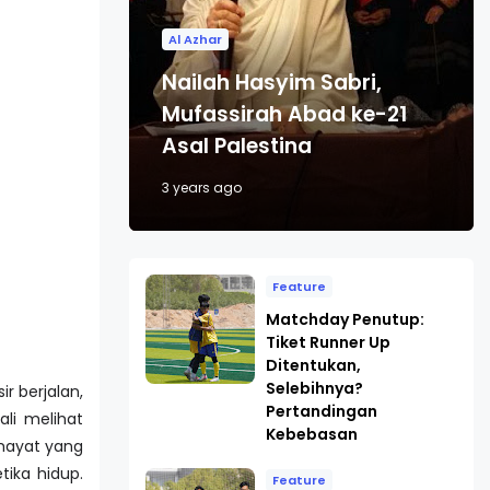
Al Azhar
Nailah Hasyim Sabri,
Mufassirah Abad ke-21
Asal Palestina
3 years ago
Feature
Matchday Penutup:
Tiket Runner Up
Ditentukan,
Selebihnya?
r berjalan,
Pertandingan
ali melihat
Kebebasan
, mayat yang
tika hidup.
Feature