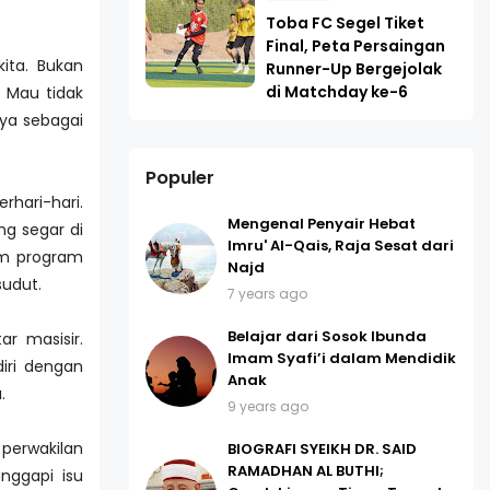
Toba FC Segel Tiket
Final, Peta Persaingan
ita. Bukan
Runner-Up Bergejolak
di Matchday ke-6
 Mau tidak
ya sebagai
Populer
rhari-hari.
Mengenal Penyair Hebat
g segar di
Imru' Al-Qais, Raja Sesat dari
am program
Najd
sudut.
7 years ago
Belajar dari Sosok Ibunda
r masisir.
Imam Syafi’i dalam Mendidik
iri dengan
Anak
.
9 years ago
perwakilan
BIOGRAFI SYEIKH DR. SAID
RAMADHAN AL BUTHI;
nggapi isu