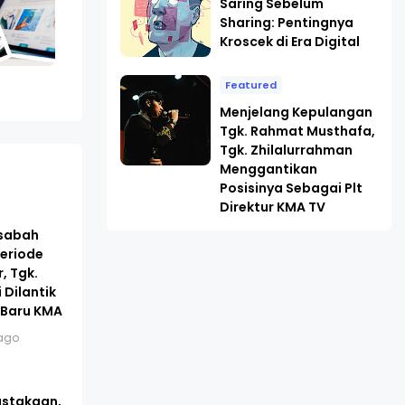
Saring Sebelum
Sharing: Pentingnya
Kroscek di Era Digital
Featured
Menjelang Kepulangan
Tgk. Rahmat Musthafa,
Tgk. Zhilalurrahman
Menggantikan
Posisinya Sebagai Plt
Direktur KMA TV
asabah
eriode
, Tgk.
 Dilantik
 Baru KMA
ago
ustakaan,