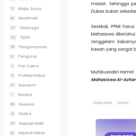
masisir. Sehingga p
Majlis Syura
13
Dubes bukan sekedar
Muslimah
98
Sesekali, PPMI har
Olahraga
127
Mahasiswa diketahui
Opini
122
tenggelam kabarnya
Pengumuman
38
kawan yang sangat b
Pengurus
81
Poh Cakra
3
Muhibussabri Hamid
Profiles Ketua
13
Mahasiswa Al-Azhar 
Random
67
Recipe
1
Haba KMA
Home
Resensi
38
Sastra
79
Sejarah KMA
24
Sejarah Mesir
16