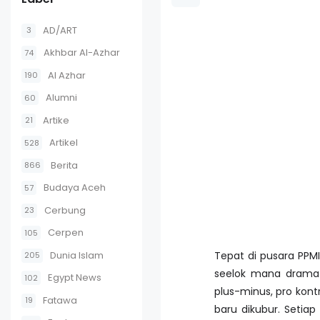
AD/ART
3
Akhbar Al-Azhar
74
Al Azhar
190
Alumni
60
Artike
21
Artikel
528
Berita
866
Budaya Aceh
57
Cerbung
23
Cerpen
105
Dunia Islam
Tepat di pusara PPMI
205
seelok mana drama y
Egypt News
102
plus-minus, pro kontr
Fatawa
19
baru dikubur. Setiap