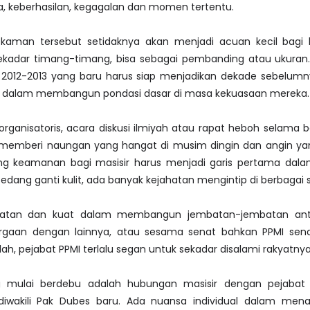
a, keberhasilan, kegagalan dan momen tertentu.
rekaman tersebut setidaknya akan menjadi acuan kecil bagi k
ekadar timang-timang, bisa sebagai pembanding atau ukuran.
 2012-2013 yang baru harus siap menjadikan dekade sebelumn
n dalam membangun pondasi dasar di masa kekuasaan mereka.
rganisatoris, acara diskusi ilmiyah atau rapat heboh selama be
memberi naungan yang hangat di musim dingin dan angin yan
ng keamanan bagi masisir harus menjadi garis pertama dal
 sedang ganti kulit, ada banyak kejahatan mengintip di berbagai 
katan dan kuat dalam membangun jembatan-jembatan anta
argaan dengan lainnya, atau sesama senat bahkan PPMI send
ah, pejabat PPMI terlalu segan untuk sekadar disalami rakyatnya
g mulai berdebu adalah hubungan masisir dengan pejabat 
 diwakili Pak Dubes baru. Ada nuansa individual dalam mena