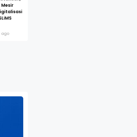
 Mesir
gitalisasi
SLiMS
s ago