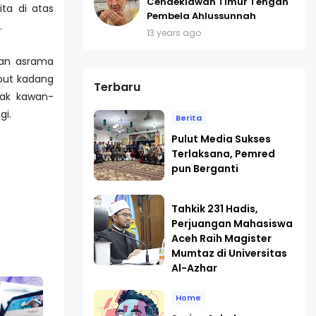
Cendekiawan Timur Tengah
ita di atas
Pembela Ahlussunnah
.
13 years ago
nan asrama
but kadang
Terbaru
yak kawan-
gi.
Berita
Pulut Media Sukses
Terlaksana, Pemred
pun Berganti
Tahkik 231 Hadis,
Perjuangan Mahasiswa
Aceh Raih Magister
Mumtaz di Universitas
Al-Azhar
Home