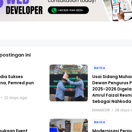
ostingan ini
Berita
dia Sukses
Usai Sidang Muh
ana, Pemred pun
Dewan Pengurus P
i
2025-2026 Digelar
Amrul Faizal Resmi
22 days ago
Sebagai Nahkoda
KMAMESIR
28 days 
Berita
bukaan Event
Modernisasi Perp