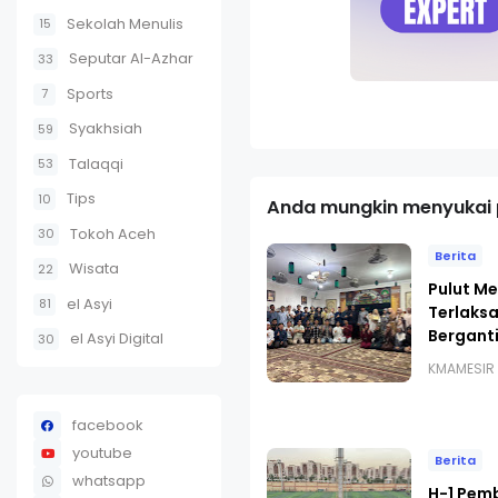
Sekolah Menulis
15
Seputar Al-Azhar
33
Sports
7
Syakhsiah
59
Talaqqi
53
Tips
10
Anda mungkin menyukai p
Tokoh Aceh
30
Berita
Wisata
22
Pulut Me
el Asyi
81
Terlaks
Bergant
el Asyi Digital
30
KMAMESIR
facebook
youtube
Berita
whatsapp
H-1 Pem