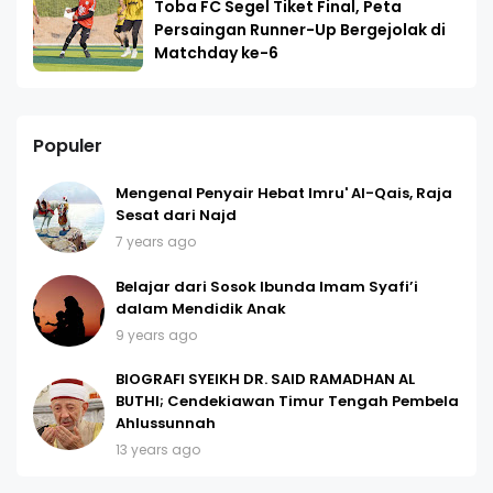
Toba FC Segel Tiket Final, Peta
Persaingan Runner-Up Bergejolak di
Matchday ke-6
Populer
Mengenal Penyair Hebat Imru' Al-Qais, Raja
Sesat dari Najd
7 years ago
Belajar dari Sosok Ibunda Imam Syafi’i
dalam Mendidik Anak
9 years ago
BIOGRAFI SYEIKH DR. SAID RAMADHAN AL
BUTHI; Cendekiawan Timur Tengah Pembela
Ahlussunnah
13 years ago