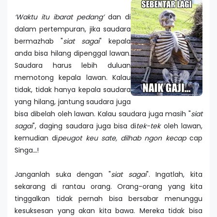
‘Waktu itu ibarat pedang’
dan di
dalam pertempuran, jika saudara
bermazhab "
siat sagai
" kepala
anda bisa hilang dipenggal lawan.
Saudara harus lebih duluan
memotong kepala lawan. Kalau
tidak, tidak hanya kepala saudara
yang hilang, jantung saudara juga
bisa dibelah oleh lawan. Kalau saudara juga masih "
siat
sagai
", daging saudara juga bisa di
tek-tek
oleh lawan,
kemudian di
peugot keu sate, dilhab ngon kecap
cap
Singa
…
!
Janganlah suka dengan "
siat sagai
". Ingatlah, kita
sekarang di rantau orang. Orang-orang yang kita
tinggalkan tidak pernah bisa bersabar menunggu
kesuksesan yang akan kita bawa. Mereka tidak bisa