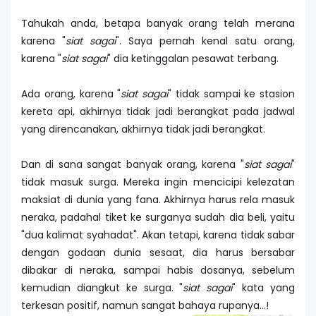
Tahukah anda, betapa banyak orang telah merana
karena "
siat sagai
". Saya pernah kenal satu orang,
karena "
siat
sagai
" dia ketinggalan pesawat terbang.
Ada orang, karena "
siat sagai
" tidak sampai ke stasion
kereta api, akhirnya tidak jadi berangkat pada jadwal
yang direncanakan, akhirnya tidak jadi berangkat.
Dan di sana sangat banyak orang, karena "
siat sagai
"
tidak masuk surga. Mereka ingin mencicipi kelezatan
maksiat di dunia yang fana. Akhirnya harus rela masuk
neraka, padahal tiket ke surganya sudah dia beli, yaitu
"dua kalimat syahadat". Akan tetapi, karena tidak sabar
dengan godaan dunia sesaat, dia harus bersabar
dibakar di neraka, sampai habis dosanya, sebelum
kemudian diangkut ke surga. "
siat sagai
" kata yang
terkesan positif, namun sangat bahaya rupanya…!