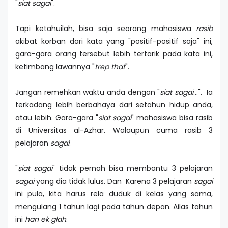
"
siat
sagai
".
Tapi ketahuilah, bisa saja seorang mahasiswa
rasib
akibat korban dari kata yang "positif-positif saja" ini,
gara-gara orang tersebut lebih tertarik pada kata ini,
ketimbang lawannya "
trep that
".
Jangan remehkan waktu anda dengan "
siat sagai
…". Ia
terkadang lebih berbahaya dari setahun hidup anda,
atau lebih. Gara-gara "
siat sagai
" mahasiswa bisa rasib
di Universitas al-Azhar. Walaupun cuma rasib 3
pelajaran
sagai
.
"
siat
sagai
" tidak pernah bisa membantu 3 pelajaran
sagai
yang dia tidak lulus. Dan Karena 3 pelajaran
sagai
ini pula, kita harus rela duduk di kelas yang sama,
mengulang 1 tahun lagi pada tahun depan. Ailas tahun
ini
han ek glah
.