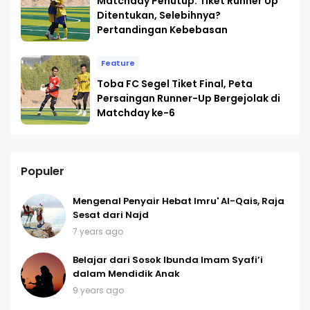
Matchday Penutup: Tiket Runner Up
Ditentukan, Selebihnya?
Pertandingan Kebebasan
Feature
Toba FC Segel Tiket Final, Peta
Persaingan Runner-Up Bergejolak di
Matchday ke-6
Populer
Mengenal Penyair Hebat Imru' Al-Qais, Raja
Sesat dari Najd
7 years ago
Belajar dari Sosok Ibunda Imam Syafi’i
dalam Mendidik Anak
9 years ago