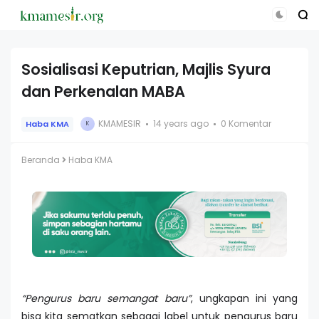
Sosialisasi Keputrian, Majlis Syura
dan Perkenalan MABA
KMAMESIR
14 years ago
0 Komentar
Haba KMA
K
Beranda
Haba KMA
“Pengurus
b
aru
s
emangat
b
aru”
, ungkapan ini yang
bisa kita sematkan sebagai label untuk pengurus baru