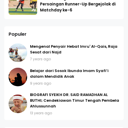
Persaingan Runner-Up Bergejolak di
Matchday ke-6
Populer
Mengenal Penyair Hebat Imru' Al-Qais, Raja
Sesat dari Najd
7 years ago
Belajar dari Sosok Ibunda Imam Syafi’i
dalam Mendidik Anak
9 years ago
BIOGRAFI SYEIKH DR. SAID RAMADHAN AL
BUTHI; Cendekiawan Timur Tengah Pembela
Ahlussunnah
13 years ago