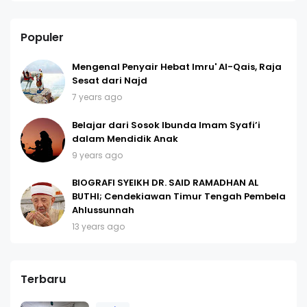
Populer
Mengenal Penyair Hebat Imru' Al-Qais, Raja
Sesat dari Najd
7 years ago
Belajar dari Sosok Ibunda Imam Syafi’i
dalam Mendidik Anak
9 years ago
BIOGRAFI SYEIKH DR. SAID RAMADHAN AL
BUTHI; Cendekiawan Timur Tengah Pembela
Ahlussunnah
13 years ago
Terbaru