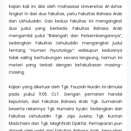
Kajian kali ini diisi oleh mahasiswi Universitas Al-Azhar
tingkat IV dari dua fakultas, yaitu Fakultas Bahasa Arab
dan Ushuluddin. Dari kedua fakultas ini mengangkat
dua judul yang berbeda. Fakultas Bahasa Arab
mengambil judul “Balangah dan Perkembangannya”,
sedangkan Fakultas Ushuluddin mengangkat judul
tentang “
Human Psychology”
. walaupun keduanya
tidak saling berhubungan secara langsung, namun ini
meteri yang terkait dengan kefakultasan masing-
masing.
Kajian yang diketuai oleh Tgk. Fauziah Nurdin ini dimulai
pada pukul 11:05 CLT. Dengan pemateri handal
keputrian, dari Fakultas Bahasa Arab Tgk. Sumainah
beserta rekannya Tgk. Humaira Syukri. Sedangkan dari
Fakultas Ushuluddin Tgk. Jaja Juwita, Tgk. Kuntari
Madchaini dan Tgk. Maghfirah Djakfar. Pemaparan pun
diawali oleh wakil dari Fakultas Bahasa Arab, kemudian