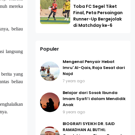
Toba FC Segel Tiket
unuh mereka
Final, Peta Persaingan
Runner-Up Bergejolak
di Matchday ke-6
knya, beliau
Populer
asi langsung
Mengenal Penyair Hebat
Imru' Al-Qais, Raja Sesat dari
Najd
 berita yang
7 years ago
antas beliau
Belajar dari Sosok Ibunda
Imam Syafi’i dalam Mendidik
enghalalkan
Anak
nya.
9 years ago
BIOGRAFI SYEIKH DR. SAID
RAMADHAN AL BUTHI;