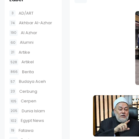
AD/ART
3
Akhbar Al-Azhar
74
Al Azhar
190
Alumni
60
Artike
21
Artikel
528
Berita
866
Budaya Aceh
57
Cerbung
23
Cerpen
105
Dunia Islam
205
Egypt News
102
Fatawa
19