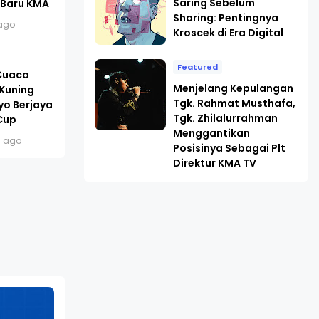
Saring Sebelum
 Baru KMA
Sharing: Pentingnya
ago
Kroscek di Era Digital
Featured
 Cuaca
Menjelang Kepulangan
 Kuning
Tgk. Rahmat Musthafa,
yo Berjaya
Tgk. Zhilalurrahman
Cup
Menggantikan
s ago
Posisinya Sebagai Plt
Direktur KMA TV