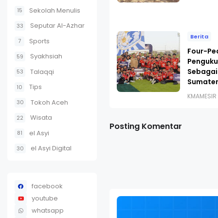
Sekolah Menulis
15
Seputar Al-Azhar
33
Berita
Sports
7
Four-Pe
Syakhsiah
59
Penguku
Sebagai
Talaqqi
53
Sumater
Tips
10
KMAMESIR
Tokoh Aceh
30
Wisata
22
Posting Komentar
el Asyi
81
el Asyi Digital
30
facebook
youtube
whatsapp