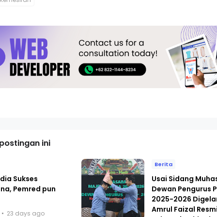
ostingan ini
Berita
dia Sukses
Usai Sidang Muh
ana, Pemred pun
Dewan Pengurus P
i
2025-2026 Digelar
Amrul Faizal Resmi
23 days ago