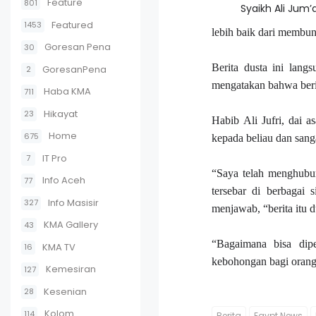
Feature
801
Syaikh Ali Jum’
Featured
1453
lebih baik dari membu
Goresan Pena
30
Berita dusta ini lang
GoresanPena
2
mengatakan bahwa berit
Haba KMA
711
Hikayat
23
Habib Ali Jufri, dai 
Home
675
kepada beliau dan sang
IT Pro
7
“Saya telah menghubu
Info Aceh
77
tersebar di berbagai 
Info Masisir
327
menjawab, “berita itu d
KMA Gallery
43
“Bagaimana bisa dip
KMA TV
16
kebohongan bagi orang
Kemesiran
127
Kesenian
28
Kolom
114
Berita
Egypt News