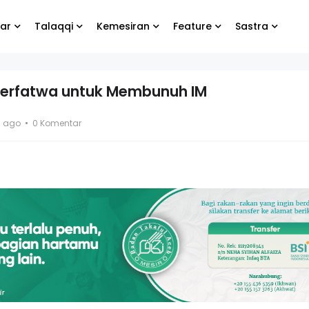
ar
Talaqqi
Kemesiran
Feature
Sastra
 Berfatwa untuk Membunuh IM
gabung
Biarlah yang lain
s ago
0 Komentar
site
menangis, yang
g
penting kamu tetap
bahagia
Bang Koko
El- Syibal