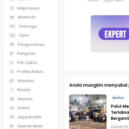
Majlis Syura
13
Muslimah
98
Olahraga
127
Opini
122
Pengumuman
38
Pengurus
81
Poh Cakra
3
Profiles Ketua
13
Random
67
Anda mungkin menyukai p
Recipe
1
Berita
Resensi
38
Pulut Me
Sastra
79
Terlaks
Sejarah KMA
24
Bergant
Sejarah Mesir
16
KMAMESIR