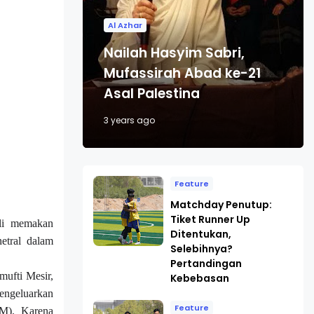
Al Azhar
Nailah Hasyim Sabri,
Mufassirah Abad ke-21
Asal Palestina
3 years ago
Feature
Matchday Penutup:
Tiket Runner Up
ali memakan
Ditentukan,
etral dalam
Selebihnya?
Pertandingan
mufti Mesir,
Kebebasan
engeluarkan
Feature
M)
. Karena