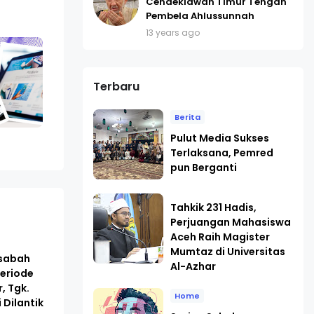
Cendekiawan Timur Tengah
Pembela Ahlussunnah
13 years ago
Terbaru
Berita
Pulut Media Sukses
Terlaksana, Pemred
pun Berganti
Tahkik 231 Hadis,
Perjuangan Mahasiswa
Aceh Raih Magister
Mumtaz di Universitas
asabah
Al-Azhar
eriode
, Tgk.
Home
 Dilantik