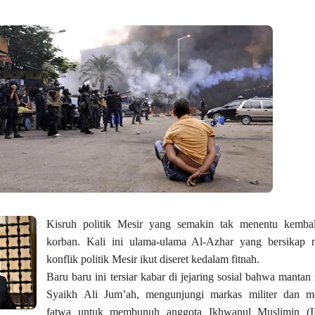
Kisruh politik Mesir yang semakin tak menentu kemb
korban. Kali ini ulama-ulama Al
-
Azhar yang bersikap n
konflik politik Mesir ikut diseret ke
dalam fitnah.
Baru baru ini tersiar kabar di jejaring sosial bahwa mantan 
Sy
a
ikh Ali Jum’ah, mengunjungi markas militer dan m
fatwa untuk membunuh anggota Ikhwanul Muslimin
(I