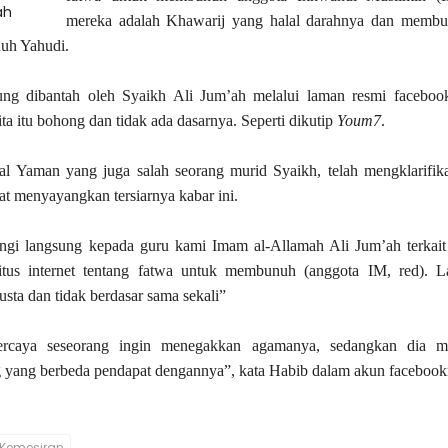
ah
mereka adalah Khawarij yang halal darahnya dan memb
nuh Yahudi.
sung dibantah oleh Syaikh Ali Jum’ah melalui laman resmi faceboo
a itu bohong dan tidak ada dasarnya. Seperti dikutip
Youm7
.
asal Yaman yang juga salah seorang murid Syaikh, telah mengklarifik
at menyayangkan tersiarnya kabar ini.
ngi langsung kepada guru kami Imam al
-
Allamah Ali Jum’ah terkait
situs internet tentang fatwa untuk membunuh (anggota IM, red). L
usta dan tidak berdasar sama sekali”
ercaya seseorang ingin menegakkan agamanya, sedangkan dia m
 yang berbeda pendapat dengannya”, kata Habib dalam akun facebook
Kemesiran