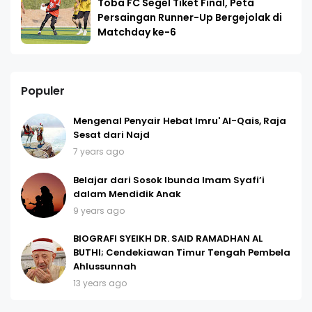
Toba FC Segel Tiket Final, Peta
Persaingan Runner-Up Bergejolak di
Matchday ke-6
Populer
Mengenal Penyair Hebat Imru' Al-Qais, Raja
Sesat dari Najd
7 years ago
Belajar dari Sosok Ibunda Imam Syafi’i
dalam Mendidik Anak
9 years ago
BIOGRAFI SYEIKH DR. SAID RAMADHAN AL
BUTHI; Cendekiawan Timur Tengah Pembela
Ahlussunnah
13 years ago