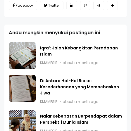
Facebook
Twitter
Anda mungkin menyukai postingan ini
Iqra’: Jalan Kebangkitan Peradaban
Islam
KMAMESIR
about a month ago
Di Antara Hal-Hal Biasa:
Kesederhanaan yang Membebaskan
Jiwa
KMAMESIR
about a month ago
Nalar Kebebasan Berpendapat dalam
Perspektif Dunia Islam
KMAMESIR
about a month ago