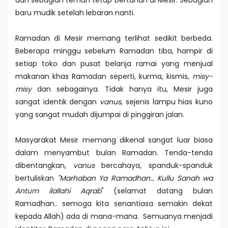
dan sebagian teman tetap bertahan di Mesir. Sebagian
baru mudik setelah lebaran nanti.
Ramadan di Mesir memang terlihat sedikit berbeda.
Beberapa minggu sebelum Ramadan tiba, hampir di
setiap toko dan pusat belanja ramai yang menjual
makanan khas Ramadan seperti, kurma, kismis,
misy-
misy
dan sebagainya. Tidak hanya itu, Mesir juga
sangat identik dengan
vanus
, sejenis lampu hias kuno
yang sangat mudah dijumpai di pinggiran jalan.
Masyarakat Mesir memang dikenal sangat luar biasa
dalam menyambut bulan Ramadan. Tenda-tenda
dibentangkan,
vanus
bercahaya, spanduk-spanduk
bertuliskan
"Marhaban Ya Ramadhan… Kullu Sanah wa
Antum ilallahi Aqrab
" (selamat datang bulan
Ramadhan.. semoga kita senantiasa semakin dekat
kepada Allah) ada di mana-mana. Semuanya menjadi