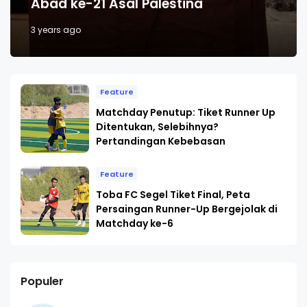
Abad ke-21 Asal Palestina
3 years ago
Feature
Matchday Penutup: Tiket Runner Up
Ditentukan, Selebihnya?
Pertandingan Kebebasan
Feature
Toba FC Segel Tiket Final, Peta
Persaingan Runner-Up Bergejolak di
Matchday ke-6
Populer