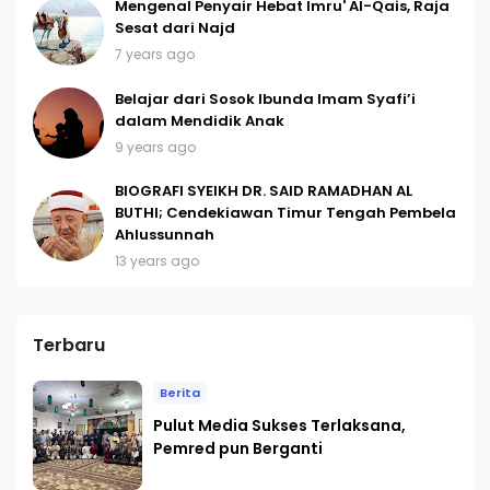
Mengenal Penyair Hebat Imru' Al-Qais, Raja
Sesat dari Najd
7 years ago
Belajar dari Sosok Ibunda Imam Syafi’i
dalam Mendidik Anak
9 years ago
BIOGRAFI SYEIKH DR. SAID RAMADHAN AL
BUTHI; Cendekiawan Timur Tengah Pembela
Ahlussunnah
13 years ago
Terbaru
Berita
Pulut Media Sukses Terlaksana,
Pemred pun Berganti