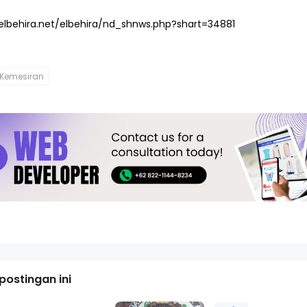
elbehira.net/elbehira/nd_shnws.php?shart=34881
Kemesiran
ostingan ini