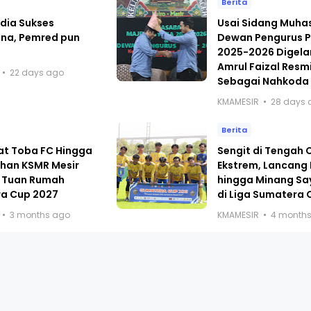
Berita
dia Sukses
Usai Sidang Muh
ana, Pemred pun
Dewan Pengurus P
i
2025-2026 Digelar
Amrul Faizal Resmi
22 days ago
Sebagai Nahkoda
KMAMESIR
28 days 
Berita
at Toba FC Hingga
Sengit di Tengah
han KSMR Mesir
Ekstrem, Lancang
 Tuan Rumah
hingga Minang Sa
a Cup 2027
di Liga Sumatera 
3 months ago
KMAMESIR
4 month