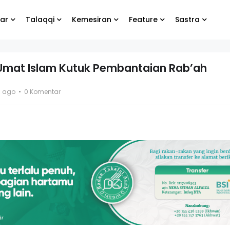
ar
Talaqqi
Kemesiran
Feature
Sastra
Umat Islam Kutuk Pembantaian Rab’ah
gabung
Biarlah yang lain
s ago
0 Komentar
ite
menangis, yang
g
penting kamu tetap
bahagia
ang Koko
El- Syibal