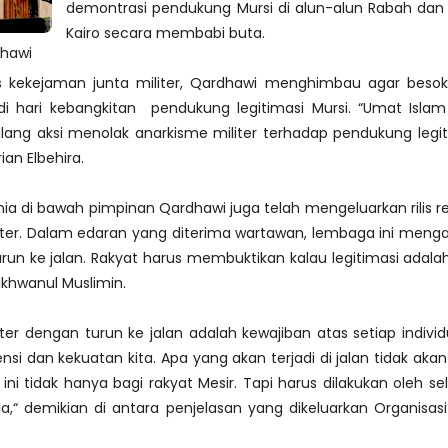
demontrasi pendukung Mursi di alun-alun Rabah dan 
Kairo secara membabi buta.
dhawi
s kekejaman junta militer, Qardhawi menghimbau agar besok
i hari kebangkitan pendukung legitimasi Mursi. “Umat Islam 
ang aksi menolak anarkisme militer terhadap pendukung legiti
an Elbehira.
a di bawah pimpinan Qardhawi juga telah mengeluarkan rilis re
liter. Dalam edaran yang diterima wartawan, lembaga ini menga
urun ke jalan. Rakyat harus membuktikan kalau legitimasi adal
Ikhwanul Muslimin.
ter dengan turun ke jalan adalah kewajiban atas setiap individu
si dan kekuatan kita. Apa yang akan terjadi di jalan tidak akan 
i ini tidak hanya bagi rakyat Mesir. Tapi harus dilakukan oleh s
ia,“ demikian di antara penjelasan yang dikeluarkan Organisas