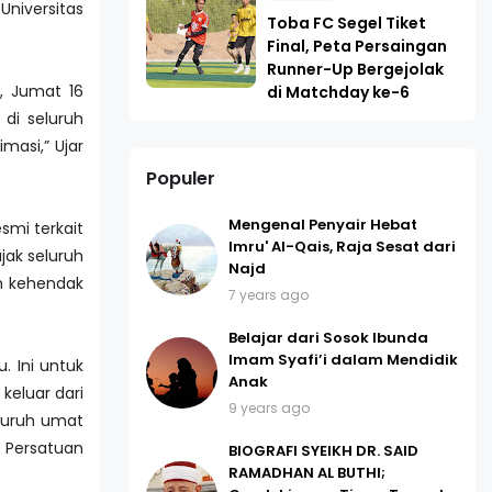
Universitas
Toba FC Segel Tiket
Final, Peta Persaingan
Runner-Up Bergejolak
, Jumat 16
di Matchday ke-6
di seluruh
masi,” Ujar
Populer
Mengenal Penyair Hebat
smi terkait
Imru' Al-Qais, Raja Sesat dari
jak seluruh
Najd
ah kehendak
7 years ago
Belajar dari Sosok Ibunda
Imam Syafi’i dalam Mendidik
. Ini untuk
Anak
keluar dari
9 years ago
eluruh umat
i Persatuan
BIOGRAFI SYEIKH DR. SAID
RAMADHAN AL BUTHI;