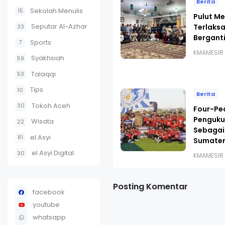
Berita
Sekolah Menulis
15
Pulut Me
Seputar Al-Azhar
Terlaks
33
Bergant
Sports
7
KMAMESIR
Syakhsiah
59
Talaqqi
53
Tips
10
Berita
Tokoh Aceh
30
Four-Pe
Penguku
Wisata
22
Sebagai
el Asyi
81
Sumater
el Asyi Digital
30
KMAMESIR
Posting Komentar
facebook
youtube
whatsapp