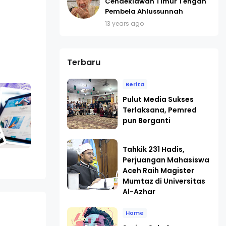
Cendekiawan Timur Tengah
Pembela Ahlussunnah
13 years ago
Terbaru
Berita
Pulut Media Sukses
Terlaksana, Pemred
pun Berganti
Tahkik 231 Hadis,
Perjuangan Mahasiswa
Aceh Raih Magister
Mumtaz di Universitas
Al-Azhar
Home