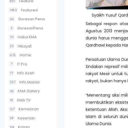
Feature
801
Featured
1453
Syaikh Yusuf Qar
Goresan Pena
30
Sebagai respon ata
GoresanPena
2
Agustus 2013 menjad
Haba KMA
711
dunia harus menggal
Qardhawi kepada Hari
Hikayat
23
Home
675
Persatuan Ulama Duni
IT Pro
7
tindakan represif mi
Info Aceh
77
rakyat Mesir untuk t
rakyat, bukan hanya 
Info Masisir
327
KMA Gallery
43
“Menentang aksi mili
KMA TV
16
membuktikan eksisten
Kemesiran
ketentuan Allah. Aks
127
Islam di seluruh dun
Kesenian
28
Ulama Dunia.
Kolom
114