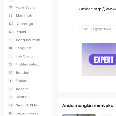
Majlis Syura
13
Sumber:
http://www.
Muslimah
98
Olahraga
127
Berita
Egypt News
Opini
122
Pengumuman
38
Pengurus
81
Poh Cakra
3
Profiles Ketua
13
Random
67
Recipe
1
Resensi
38
Sastra
79
Anda mungkin menyukai p
Sejarah KMA
24
Sejarah Mesir
16