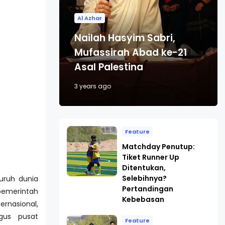
Al Azhar
Nailah Hasyim Sabri,
Mufassirah Abad ke-21
Asal Palestina
3 years ago
Feature
Matchday Penutup:
Tiket Runner Up
Ditentukan,
Selebihnya?
uruh dunia
Pertandingan
emerintah
Kebebasan
ernasional,
gus pusat
Feature