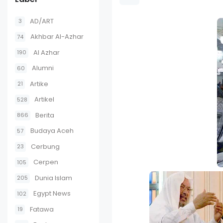
AD/ART
3
Akhbar Al-Azhar
74
Al Azhar
190
Alumni
60
Artike
21
Artikel
528
Berita
866
Budaya Aceh
57
Cerbung
23
Cerpen
105
Dunia Islam
205
Egypt News
102
Fatawa
19