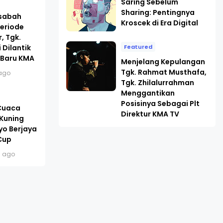
Saring Sebelum
Sharing: Pentingnya
asabah
Kroscek di Era Digital
eriode
, Tgk.
 Dilantik
Featured
 Baru KMA
Menjelang Kepulangan
Tgk. Rahmat Musthafa,
ago
Tgk. Zhilalurrahman
Menggantikan
Posisinya Sebagai Plt
 Cuaca
Direktur KMA TV
 Kuning
yo Berjaya
Cup
s ago