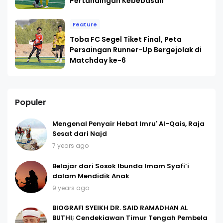
Pertandingan Kebebasan
Feature
Toba FC Segel Tiket Final, Peta
Persaingan Runner-Up Bergejolak di
Matchday ke-6
Populer
Mengenal Penyair Hebat Imru' Al-Qais, Raja
Sesat dari Najd
7 years ago
Belajar dari Sosok Ibunda Imam Syafi’i
dalam Mendidik Anak
9 years ago
BIOGRAFI SYEIKH DR. SAID RAMADHAN AL
BUTHI; Cendekiawan Timur Tengah Pembela