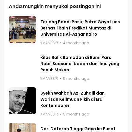
Anda mungkin menyukai postingan ini
Terjang Badai Pasir, Putra Gayo Lues
Berhasil Raih Predikat Mumtaz di
Universitas Al-Azhar Kairo
KMAMESIR
4 months ago
Kilas Balik Ramadan di Bumi Para
Nabi: Suasana Ibadah dan Ilmu yang
Penuh Makna
KMAMESIR
5 months ago
Syekh Wahbah Az-Zuhaili dan
Warisan Keilmuan Fikih di Era
Kontemporer
KMAMESIR
5 months ago
Dari Dataran Tinggi Gayo ke Pusat