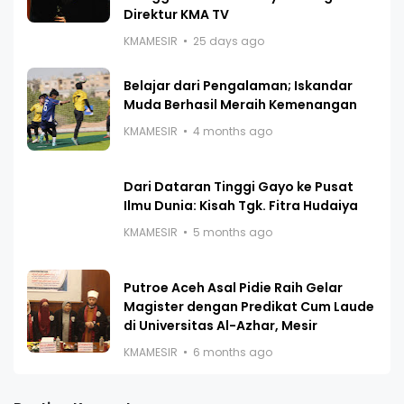
Direktur KMA TV
KMAMESIR
25 days ago
Belajar dari Pengalaman; Iskandar
Muda Berhasil Meraih Kemenangan
KMAMESIR
4 months ago
Dari Dataran Tinggi Gayo ke Pusat
Ilmu Dunia: Kisah Tgk. Fitra Hudaiya
KMAMESIR
5 months ago
Putroe Aceh Asal Pidie Raih Gelar
Magister dengan Predikat Cum Laude
di Universitas Al-Azhar, Mesir
KMAMESIR
6 months ago