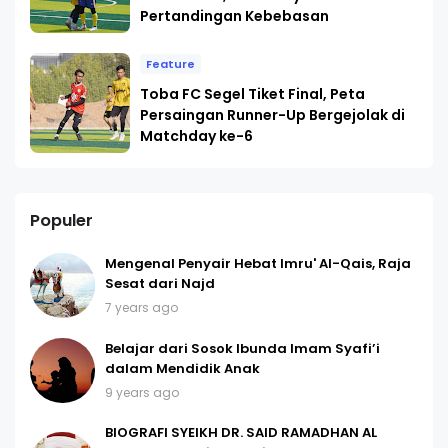
Pertandingan Kebebasan
Feature
Toba FC Segel Tiket Final, Peta
Persaingan Runner-Up Bergejolak di
Matchday ke-6
Populer
Mengenal Penyair Hebat Imru' Al-Qais, Raja
Sesat dari Najd
7 years ago
Belajar dari Sosok Ibunda Imam Syafi’i
dalam Mendidik Anak
9 years ago
BIOGRAFI SYEIKH DR. SAID RAMADHAN AL