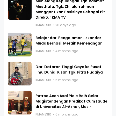
Menjelang Kepulangan Tgk. Rahmat
Musthafa, Tgk. Zhilalurrahman
Menggantikan Posisinya Sebagai Plt
Direktur KMA TV
KMAMESIR
26 days ago
Belajar dari Pengalaman; Iskandar
Muda Berhasil Meraih Kemenangan
KMAMESIR
4 months ago
Dari Dataran Tinggi Gayo ke Pusat
Ilmu Dunia: Kisah Tgk. Fitra Hudaiya
KMAMESIR
5 months ago
Putroe Aceh Asal Pidie Raih Gelar
Magister dengan Predikat Cum Laude
di Universitas Al-Azhar, Mesir
KMAMESIR
6 months ago