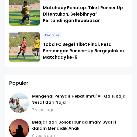
Matchday Penutup: Tiket Runner Up
Ditentukan, Selebihnya?
Pertandingan Kebebasan
Feature
Toba FC Segel Tiket Final, Peta
Persaingan Runner-Up Bergejolak di
Matchday ke-6
Populer
Mengenal Penyair Hebat Imru' Al-Qais, Raja
Sesat dari Najd
7 years ago
Belajar dari Sosok Ibunda Imam Syafi’i
dalam Mendidik Anak
9 years ago