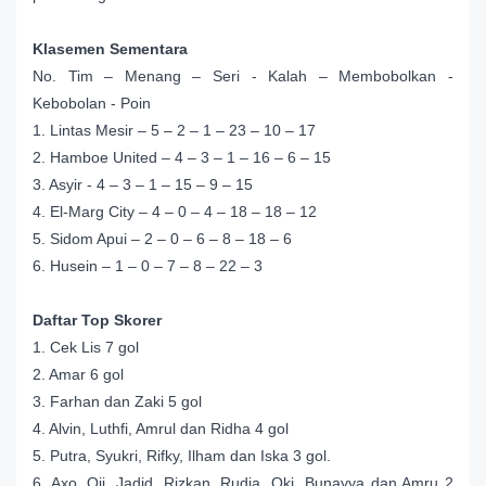
Klasemen Sementara
No. Tim – Menang – Seri - Kalah – Membobolkan -
Kebobolan - Poin
1. Lintas Mesir – 5 – 2 – 1 – 23 – 10 – 17
2. Hamboe United – 4 – 3 – 1 – 16 – 6 – 15
3. Asyir - 4 – 3 – 1 – 15 – 9 – 15
4. El-Marg City – 4 – 0 – 4 – 18 – 18 – 12
5. Sidom Apui – 2 – 0 – 6 – 8 – 18 – 6
6. Husein – 1 – 0 – 7 – 8 – 22 – 3
Daftar Top Skorer
1. Cek Lis 7 gol
2. Amar 6 gol
3. Farhan dan Zaki 5 gol
4. Alvin, Luthfi, Amrul dan Ridha 4 gol
5. Putra, Syukri, Rifky, Ilham dan Iska 3 gol.
6. Axo, Oji, Jadid, Rizkan, Rudia, Oki, Bunayya dan Amru 2