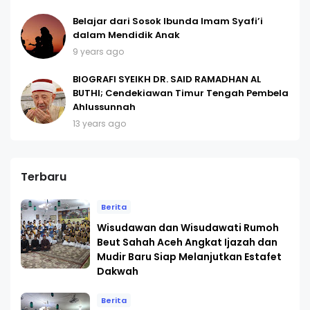
Belajar dari Sosok Ibunda Imam Syafi’i
dalam Mendidik Anak
9 years ago
BIOGRAFI SYEIKH DR. SAID RAMADHAN AL
BUTHI; Cendekiawan Timur Tengah Pembela
Ahlussunnah
13 years ago
Terbaru
Berita
Wisudawan dan Wisudawati Rumoh
Beut Sahah Aceh Angkat Ijazah dan
Mudir Baru Siap Melanjutkan Estafet
Dakwah
Berita