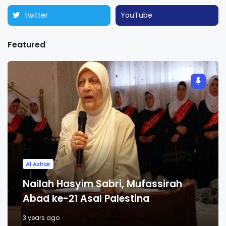
twitter
YouTube
Featured
Al Azhar
Nailah Hasyim Sabri, Mufassirah
Abad ke-21 Asal Palestina
3 years ago