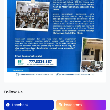
Follow Us
facebook
instagram