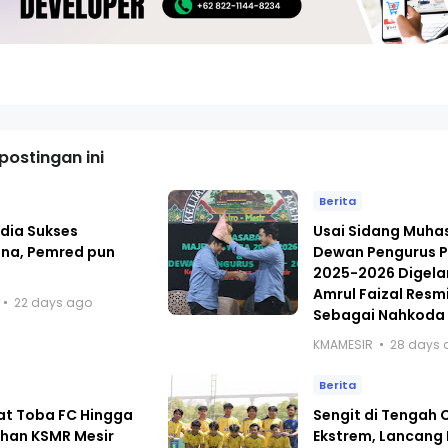
ostingan ini
Berita
dia Sukses
Usai Sidang Muh
ana, Pemred pun
Dewan Pengurus P
i
2025-2026 Digelar
Amrul Faizal Resmi
22 days ago
Sebagai Nahkoda
KMAMESIR
28 days 
Berita
at Toba FC Hingga
Sengit di Tengah
han KSMR Mesir
Ekstrem, Lancang