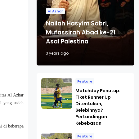
Al Azhar
Nailah Hasyim Sabri,
Mufassirah Abad ke-21
Asal Palestina
3 years ago
Feature
Matchday Penutup:
itas Al Azhar
Tiket Runner Up
Ditentukan,
l yang sudah
Selebihnya?
Pertandingan
Kebebasan
i di beberapa
Feature