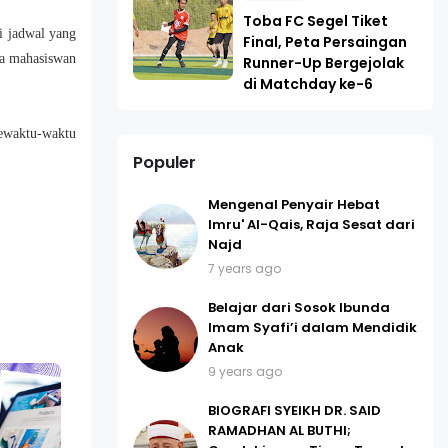
Toba FC Segel Tiket
i jadwal yang
Final, Peta Persaingan
ta mahasiswan
Runner-Up Bergejolak
di Matchday ke-6
sewaktu-waktu
Populer
Mengenal Penyair Hebat
Imru' Al-Qais, Raja Sesat dari
Najd
7 years ago
Belajar dari Sosok Ibunda
Imam Syafi’i dalam Mendidik
Anak
9 years ago
BIOGRAFI SYEIKH DR. SAID
RAMADHAN AL BUTHI;