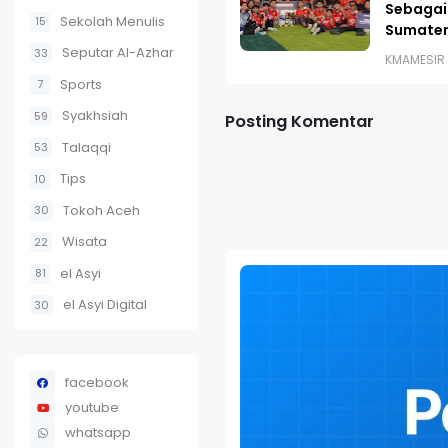
Sebagai
Sekolah Menulis
15
Sumater
Seputar Al-Azhar
33
KMAMESIR
Sports
7
Syakhsiah
59
Posting Komentar
Talaqqi
53
Tips
10
Tokoh Aceh
30
Wisata
22
el Asyi
81
el Asyi Digital
30
facebook
youtube
whatsapp