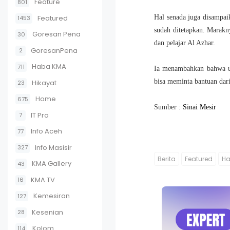
Feature
801
Featured
Hal senada juga disampai
1453
sudah ditetapkan. Marakn
Goresan Pena
30
dan pelajar Al Azhar.
GoresanPena
2
Haba KMA
711
Ia menambahkan bahwa un
bisa meminta bantuan dar
Hikayat
23
Home
675
Sumber :
Sinai Mesir
IT Pro
7
Info Aceh
77
Info Masisir
327
Berita
Featured
Ha
KMA Gallery
43
KMA TV
16
Kemesiran
127
Kesenian
28
Kolom
114