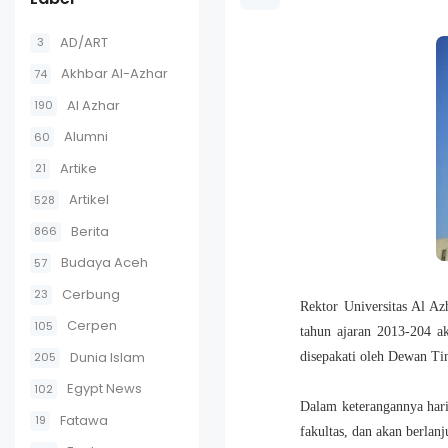
AD/ART
3
Akhbar Al-Azhar
74
Al Azhar
190
Alumni
60
Artike
21
Artikel
528
Berita
866
Budaya Aceh
57
Cerbung
23
Rektor Universitas Al Az
Cerpen
105
tahun ajaran 2013-204 a
Dunia Islam
205
disepakati oleh Dewan Ti
Egypt News
102
Dalam keterangannya hari
Fatawa
19
fakultas, dan akan berlan