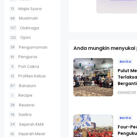
Majlis Syura
13
Muslimah
98
Olahraga
127
Opini
122
Pengumuman
Anda mungkin menyukai p
38
Pengurus
81
Berita
Poh Cakra
3
Pulut Me
Profiles Ketua
13
Terlaks
Bergant
Random
67
KMAMESIR
Recipe
1
Resensi
38
Sastra
79
Berita
Sejarah KMA
24
Four-Pe
Penguku
Sejarah Mesir
16