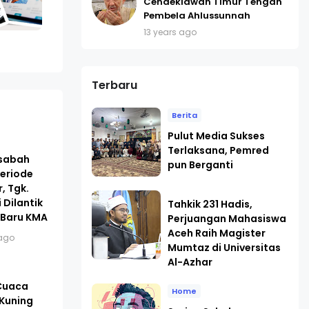
Cendekiawan Timur Tengah
Pembela Ahlussunnah
13 years ago
Terbaru
Berita
Pulut Media Sukses
Terlaksana, Pemred
asabah
pun Berganti
eriode
, Tgk.
 Dilantik
Tahkik 231 Hadis,
 Baru KMA
Perjuangan Mahasiswa
Aceh Raih Magister
ago
Mumtaz di Universitas
Al-Azhar
 Cuaca
Home
 Kuning