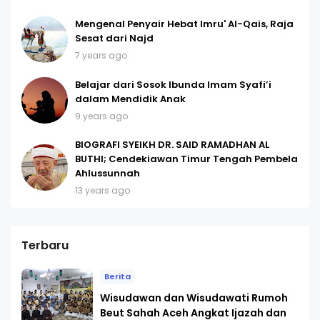
Mengenal Penyair Hebat Imru' Al-Qais, Raja
Sesat dari Najd
7 years ago
Belajar dari Sosok Ibunda Imam Syafi’i
dalam Mendidik Anak
9 years ago
BIOGRAFI SYEIKH DR. SAID RAMADHAN AL
BUTHI; Cendekiawan Timur Tengah Pembela
Ahlussunnah
13 years ago
Terbaru
Berita
Wisudawan dan Wisudawati Rumoh
Beut Sahah Aceh Angkat Ijazah dan