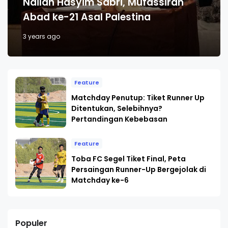
Nailah Hasyim Sabri, Mufassirah
Abad ke-21 Asal Palestina
3 years ago
Feature
Matchday Penutup: Tiket Runner Up
Ditentukan, Selebihnya?
Pertandingan Kebebasan
Feature
Toba FC Segel Tiket Final, Peta
Persaingan Runner-Up Bergejolak di
Matchday ke-6
Populer