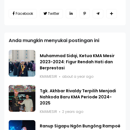
Facebook
Twitter
Anda mungkin menyukai postingan ini
Muhammad Sidqi, Ketua KMA Mesir
2023-2024: Figur Rendah Hati dan
Berprestasi
KMAMESIR
about a year ago
Tgk. Akhbar Rivaldy Terpilih Menjadi
Nahkoda Baru KMA Periode 2024-
2025
KMAMESIR
2 years ago
Ranup Sigapu Ngôn Bungông Rampoë