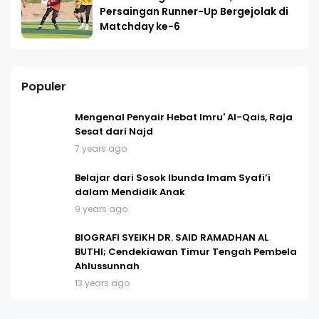
Persaingan Runner-Up Bergejolak di
Matchday ke-6
Populer
Mengenal Penyair Hebat Imru' Al-Qais, Raja
Sesat dari Najd
7 years ago
Belajar dari Sosok Ibunda Imam Syafi’i
dalam Mendidik Anak
9 years ago
BIOGRAFI SYEIKH DR. SAID RAMADHAN AL
BUTHI; Cendekiawan Timur Tengah Pembela
Ahlussunnah
13 years ago