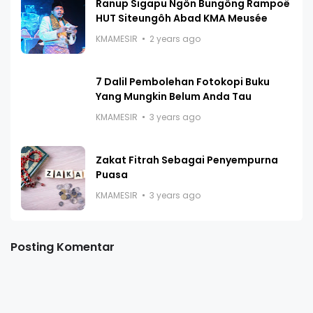
Ranup Sigapu Ngôn Bungông Rampoë
HUT Siteungôh Abad KMA Meusée
KMAMESIR
2 years ago
7 Dalil Pembolehan Fotokopi Buku
Yang Mungkin Belum Anda Tau
KMAMESIR
3 years ago
Zakat Fitrah Sebagai Penyempurna
Puasa
KMAMESIR
3 years ago
Posting Komentar