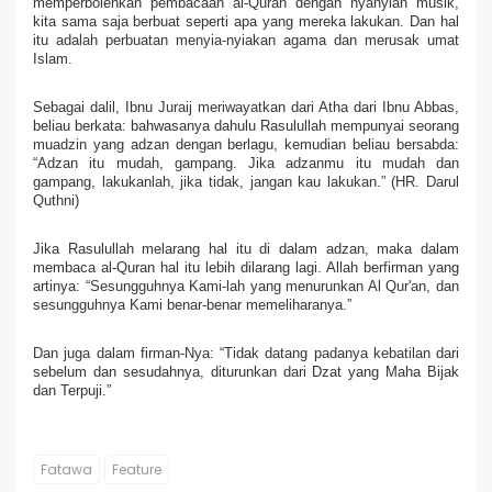
memperbolehkan pembacaan al-Quran dengan nyanyian musik, 
kita sama saja berbuat seperti apa yang mereka lakukan. Dan hal 
itu adalah perbuatan menyia-nyiakan agama dan merusak umat 
Islam. 
Sebagai dalil, Ibnu Juraij meriwayatkan dari Atha dari Ibnu Abbas, 
beliau berkata: bahwasanya dahulu Rasulullah mempunyai seorang 
muadzin yang adzan dengan berlagu, kemudian beliau bersabda: 
“Adzan itu mudah, gampang. Jika adzanmu itu mudah dan 
gampang, lakukanlah, jika tidak, jangan kau lakukan.” (HR. Darul 
Quthni)
Jika Rasulullah melarang hal itu di dalam adzan, maka dalam 
membaca al-Quran hal itu lebih dilarang lagi. Allah berfirman yang 
artinya: “Sesungguhnya Kami-lah yang menurunkan Al Qur'an, dan 
sesungguhnya Kami benar-benar memeliharanya.”
Dan juga dalam firman-Nya: “Tidak datang padanya kebatilan dari 
sebelum dan sesudahnya, diturunkan dari Dzat yang Maha Bijak 
dan Terpuji.”
Fatawa
Feature