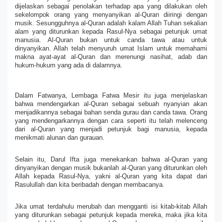
dijelaskan sebagai penolakan terhadap apa yang dilakukan oleh 
sekelompok orang yang menyanyikan al-Quran diiringi dengan 
musik. Sesungguhnya al-Quran adalah kalam Allah Tuhan sekalian 
alam yang diturunkan kepada Rasul-Nya sebagai petunjuk umat 
manusia. Al-Quran bukan untuk canda tawa atau untuk 
dinyanyikan. Allah telah menyuruh umat Islam untuk memahami 
makna ayat-ayat al-Quran dan merenungi nasihat, adab dan 
hukum-hukum yang ada di dalamnya.
Dalam Fatwanya, Lembaga Fatwa Mesir itu juga menjelaskan 
bahwa mendengarkan al-Quran sebagai sebuah nyanyian akan 
menjadikannya sebagai bahan senda gurau dan canda tawa. Orang 
yang mendengarkannya dengan cara seperti itu telah melenceng 
dari al-Quran yang menjadi petunjuk bagi manusia, kepada 
menikmati alunan dan gurauan.
Selain itu, Darul Ifta juga menekankan bahwa al-Quran yang 
dinyanyikan dengan musik bukanlah al-Quran yang diturunkan oleh 
Allah kepada Rasul-Nya, yakni al-Quran yang kita dapat dari 
Rasulullah dan kita beribadah dengan membacanya.
Jika umat terdahulu merubah dan mengganti isi kitab-kitab Allah 
yang diturunkan sebagai petunjuk kepada mereka, maka jika kita 