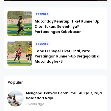
Feature
Matchday Penutup: Tiket Runner Up
Ditentukan, Selebihnya?
Pertandingan Kebebasan
Feature
Toba FC Segel Tiket Final, Peta
Persaingan Runner-Up Bergejolak di
Matchday ke-6
Populer
Mengenal Penyair Hebat Imru' Al-Qais, Raja
Sesat dari Najd
7 years ago