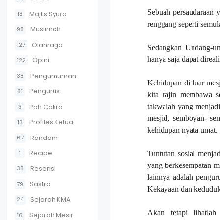
Sebuah persaudaraan y
Majlis Syura
13
renggang seperti semula
Muslimah
98
Olahraga
127
Sedangkan Undang-und
hanya saja dapat direal
Opini
122
Pengumuman
38
Kehidupan di luar mes
Pengurus
81
kita rajin membawa
Poh Cakra
takwalah yang menjadi 
3
mesjid, semboyan- sem
Profiles Ketua
13
kehidupan nyata umat.
Random
67
Recipe
1
Tuntutan sosial menja
yang berkesempatan me
Resensi
38
lainnya adalah pengur
Sastra
79
Kekayaan dan keduduka
Sejarah KMA
24
Akan tetapi lihatla
Sejarah Mesir
16