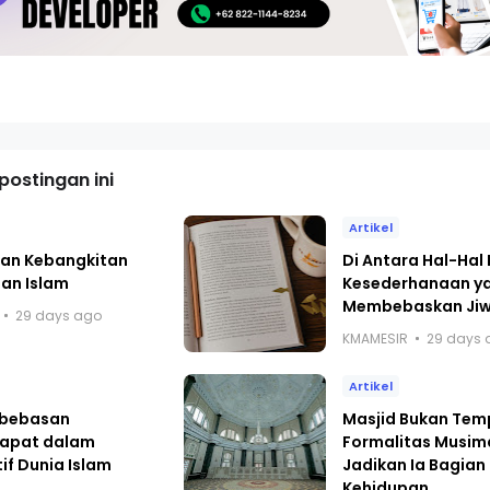
ostingan ini
Artikel
alan Kebangkitan
Di Antara Hal-Hal 
an Islam
Kesederhanaan y
Membebaskan Ji
29 days ago
KMAMESIR
29 days 
Artikel
ebebasan
Masjid Bukan Tem
apat dalam
Formalitas Musim
if Dunia Islam
Jadikan Ia Bagian 
Kehidupan