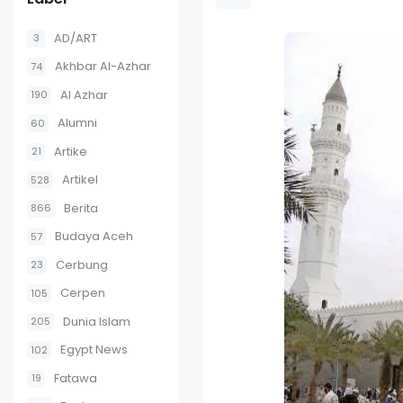
AD/ART
3
Akhbar Al-Azhar
74
Al Azhar
190
Alumni
60
Artike
21
Artikel
528
Berita
866
Budaya Aceh
57
Cerbung
23
Cerpen
105
Dunia Islam
205
Egypt News
102
Fatawa
19