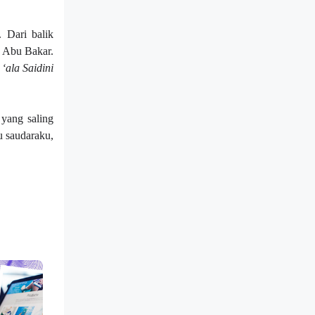
 Dari balik
h Abu Bakar.
‘ala Saidini
 yang saling
u saudaraku,