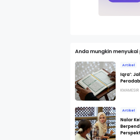
Anda mungkin menyukai p
Artikel
Iqra’: J
Peradab
KMAMESIR
Artikel
Nalar K
Berpend
Perspekt