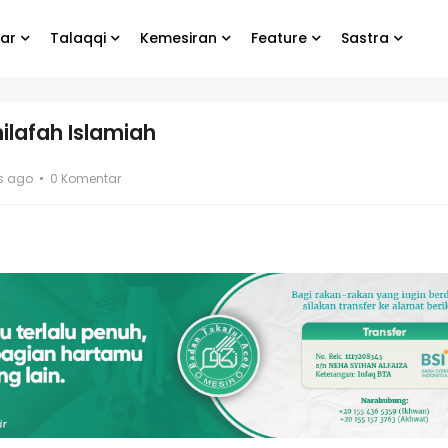
ar
Talaqqi
Kemesiran
Feature
Sastra
ilafah Islamiah
bung
Biarlah yang lain
rs ago
0 Komentar
e
menangis, yang
penting kamu tetap
bahagia
g Koko
El- Syibal