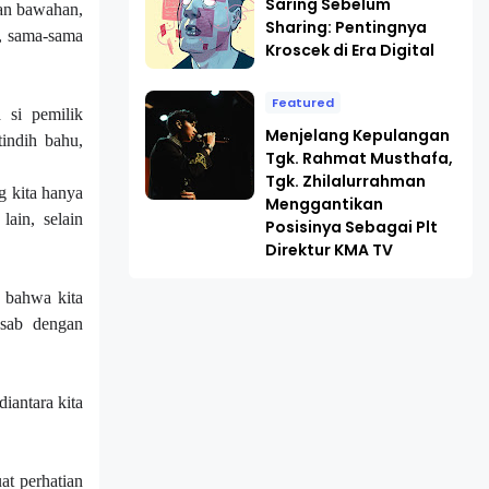
Saring Sebelum
gan bawahan,
Sharing: Pentingnya
i, sama-sama
Kroscek di Era Digital
Featured
 si pemilik
Menjelang Kepulangan
indih bahu,
Tgk. Rahmat Musthafa,
Tgk. Zhilalurrahman
g kita hanya
Menggantikan
ain, selain
Posisinya Sebagai Plt
Direktur KMA TV
, bahwa kita
sab dengan
diantara kita
at perhatian