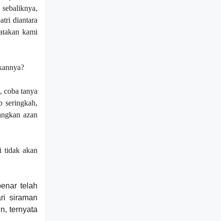
sebaliknya,
tri diantara
atakan kami
ukannya?
i, coba tanya
p seringkah,
dangkan azan
i tidak akan
benar telah
ri siraman
n, ternyata