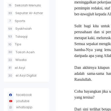
meninggalkan pekerjaa
Sekolah Menulis
15
pemimpin redaksi, staf
Seputar Al-Azhar
33
ber-
tawajjuh
kepada Al
Sports
7
Sulit bagi kita unt
Syakhsiah
59
perusahaan dan si pe
Talaqqi
53
merapat kaki, melurusk
Semua sepakat mengikr
Tips
10
hamba-Nya yang lemah
Tokoh Aceh
30
daripada apa yang Allah
Wisata
22
el Asyi
Dan akhirnya kitapun 
81
adalah sama-sama ha
el Asyi Digital
30
Rasulullah.
Coba bayangkan jika saj
facebook
yang tersisa?
youtube
whatsapp
Dari sini terlihat be