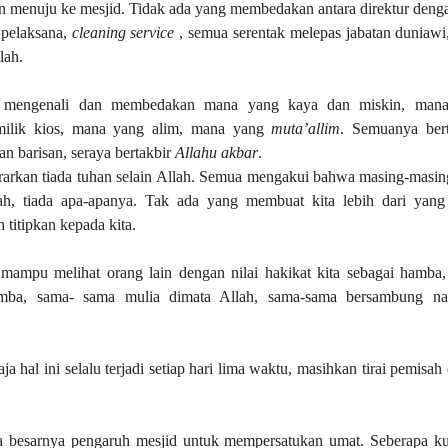
n menuju ke mesjid. Tidak ada yang membedakan antara direktur den
 pelaksana,
cleaning service
, semua serentak melepas jabatan duniaw
lah.
uk mengenali dan membedakan mana yang kaya dan miskin, mana
milik kios, mana yang alim, mana yang
muta’allim
. Semuanya bert
an barisan, seraya bertakbir
Allahu akbar
.
arkan tiada tuhan selain Allah. Semua mengakui bahwa masing-masin
, tiada apa-apanya. Tak ada yang membuat kita lebih dari yang l
 titipkan kepada kita.
mampu melihat orang lain dengan nilai hakikat kita sebagai hamba
mba, sama- sama mulia dimata Allah, sama-sama bersambung na
a hal ini selalu terjadi setiap hari lima waktu, masihkan tirai pemisah 
tapa besarnya pengaruh mesjid untuk mempersatukan umat. Seberapa ku