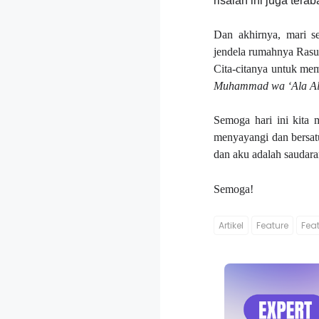
risalah ini juga terab
Dan akhirnya, mari s
jendela rumahnya Rasu
Cita-citanya untuk mem
Muhammad wa ‘Ala Ali
Semoga hari ini kita 
menyayangi dan bersatu
dan aku adalah saudar
Semoga!
Artikel
Feature
Fea