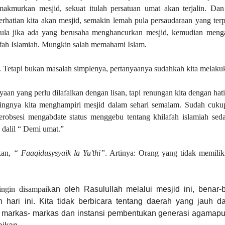
kmurkan mesjid, sekuat itulah persatuan umat akan terjalin. Dan 
rhatian kita akan mesjid, semakin lemah pula persaudaraan yang terpa
 pula jika ada yang berusaha menghancurkan mesjid, kemudian meng
afah Islamiah. Mungkin salah memahami Islam.
 Tetapi bukan masalah simplenya, pertanyaanya sudahkah kita melak
yaan yang perlu dilafalkan dengan lisan, tapi renungan kita dengan hat
eringnya kita menghampiri mesjid dalam sehari semalam. Sudah cuku
h terobsesi mengabdate status menggebu tentang khilafah islamiah se
dalil “ Demi umat.”
kan,
“ Faaqidusysyaik la Yu’thi”
. Artinya: Orang yang tidak memilik
ingin disampaik
an oleh Rasulullah melalui mesjid ini, benar-
 hari ini. Kita tidak berbicara tentang daerah yang jauh da
di markas- markas dan instansi pembentukan generasi agamapu