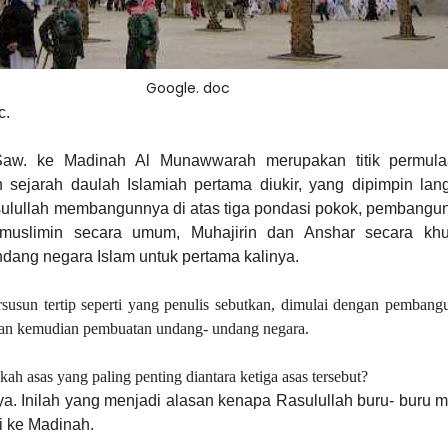
Google. doc
c.
 Saw. ke Madinah Al Munawwarah merupakan titik permul
ah sejarah daulah Islamiah pertama diukir, yang dipimpin la
ulullah membangunnya di atas tiga pondasi pokok, pembangun
uslimin secara umum, Muhajirin dan Anshar secara khus
ndang negara
I
slam untuk pertama kalinya.
ersusun tertip seperti yang penulis sebutkan, dimulai dengan pembang
an kemudian pembuatan undang- undang negara.
kah asas yang paling penting diantara ketiga asas tersebut?
a. Inilah yang menjadi alasan kenapa Rasulullah buru- buru
i ke Madinah.