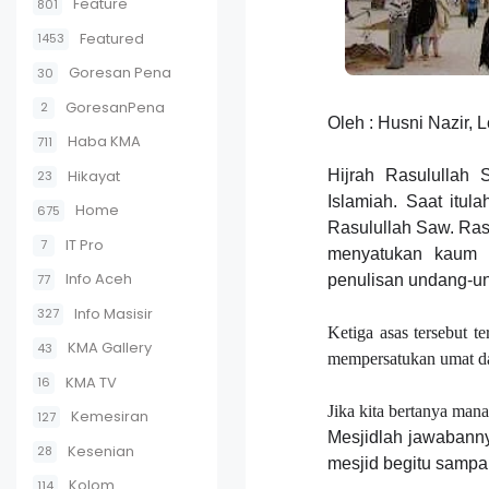
Feature
801
Featured
1453
Goresan Pena
30
GoresanPena
2
Oleh : Husni Nazir, L
Haba KMA
711
Hikayat
Hijrah Rasulullah
23
I
slamiah. Saat itul
Home
675
Rasulullah Saw. Ras
IT Pro
7
menyatukan kaum m
Info Aceh
77
penulisan undang-u
Info Masisir
327
Ketiga asas tersebut t
KMA Gallery
43
mempersatukan umat d
KMA TV
16
Jika kita bertanya mana
Kemesiran
127
Mesjidlah jawabanny
Kesenian
28
mesjid begitu sampa
Kolom
114