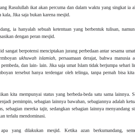
ang Rasulullah ikat akan percuma dan dalam waktu yang singkat ia 
 kala, Jika saja bukan karena mesjid.
ang, ia hanyalah sebuah ketentuan yang berbentuk tulisan, namun
isasikan dengan peran mesjid.
jid sangat berpotensi menciptakan jurang perbedaan antar sesama uma
 semboyan
ukhuwah islamiah
, persaamaan derajat, bahwa manusia a
pembeda, dan lain- lain. Jika saja umat Islam tidak berjumpa sehari l
boyan tersebut hanya terdengar oleh telinga, tanpa pernah bisa kita
dikan kita mempunyai status yang berbeda-beda satu sama lainnya. 
njadi pemimpin, sebagian lainnya bawahan, sebagiannya adalah ket
us, sebagian mereka tajir, sedangkan sebagian lainnya menyandang st
n terlalu mendominasi.
h apa yang dilakukan mesjid. Ketika azan berkumandang, semu