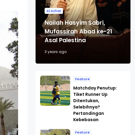
Al Azhar
Nailah Hasyim Sabri,
Mufassirah Abad ke-21
Asal Palestina
3 years ago
Feature
Matchday Penutup:
Tiket Runner Up
Ditentukan,
Selebihnya?
Pertandingan
Kebebasan
Feature