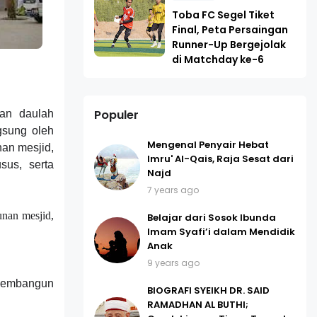
Toba FC Segel Tiket
Final, Peta Persaingan
Runner-Up Bergejolak
di Matchday ke-6
Populer
aan daulah
ngsung oleh
Mengenal Penyair Hebat
an mesjid,
Imru' Al-Qais, Raja Sesat dari
us, serta
Najd
7 years ago
unan mesjid,
Belajar dari Sosok Ibunda
Imam Syafi’i dalam Mendidik
Anak
9 years ago
 membangun
BIOGRAFI SYEIKH DR. SAID
RAMADHAN AL BUTHI;