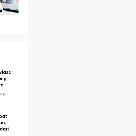
Biasa:
ang
wa
ago
pat
an,
dari