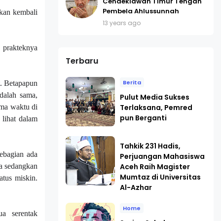
Cendekiawan Timur Tengah
Pembela Ahlussunnah
akan kembali
13 years ago
 prakteknya
Terbaru
Berita
t. Betapapun
dalah sama,
Pulut Media Sukses
Terlaksana, Pemred
ima waktu di
pun Berganti
 lihat dalam
Tahkik 231 Hadis,
Sebagian ada
Perjuangan Mahasiswa
Aceh Raih Magister
ua sedangkan
Mumtaz di Universitas
atus miskin.
Al-Azhar
Home
a serentak