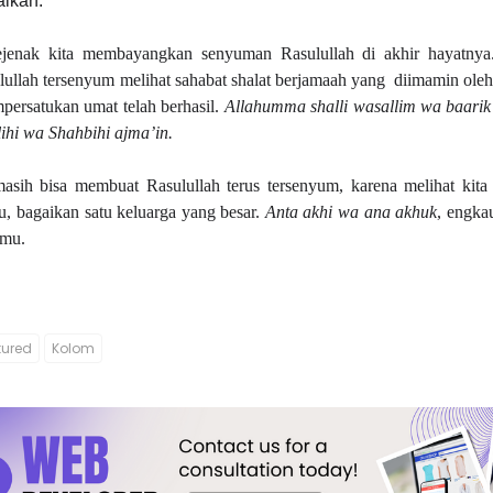
aikan.
ejenak kita membayangkan senyuman Rasulullah di akhir hayatnya.
lullah tersenyum melihat sahabat shalat berjamaah yang diimamin ole
persatukan umat telah berhasil.
Allahumma shalli wasallim wa baarik 
hi wa Shahbihi ajma’in.
masih bisa membuat Rasulullah terus tersenyum, karena melihat kita
, bagaikan satu keluarga yang besar.
Anta akhi wa ana akhuk
, engka
amu.
tured
Kolom