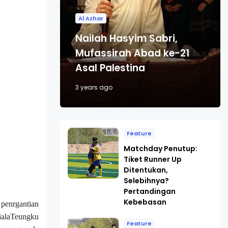
Al Azhar
Nailah Hasyim Sabri,
Mufassirah Abad ke-21
Asal Palestina
3 years ago
Feature
Matchday Penutup:
Tiket Runner Up
Ditentukan,
Selebihnya?
Pertandingan
Kebebasan
penrgantian
ialaTeungku
Feature