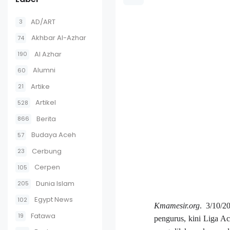
AD/ART
3
Akhbar Al-Azhar
74
Al Azhar
190
Alumni
60
Artike
21
Artikel
528
Berita
866
Budaya Aceh
57
Cerbung
23
Cerpen
105
Dunia Islam
205
Egypt News
102
Kmamesir.org
. 3/10/2
Fatawa
19
pengurus, kini Liga A