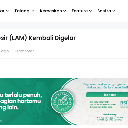
ar
Talaqqi
Kemesiran
Feature
Sastra
sir (LAM) Kembali Digelar
rgabung
Biarlah yang lain
s ago
0 Komentar
site
menangis, yang
rg
penting kamu tetap
bahagia
Bang Koko
El- Syibal