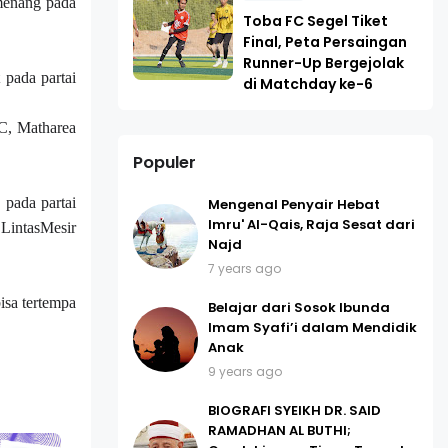
menang pada
Toba FC Segel Tiket
Final, Peta Persaingan
Runner-Up Bergejolak
pada partai
di Matchday ke-6
C, Matharea
Populer
 pada partai
Mengenal Penyair Hebat
Imru' Al-Qais, Raja Sesat dari
LintasMesir
Najd
7 years ago
isa tertempa
Belajar dari Sosok Ibunda
Imam Syafi’i dalam Mendidik
Anak
9 years ago
BIOGRAFI SYEIKH DR. SAID
RAMADHAN AL BUTHI;