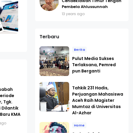
Cendekiawan Timur Tengah
Pembela Ahlussunnah
13 years ago
Terbaru
Berita
Pulut Media Sukses
Terlaksana, Pemred
pun Berganti
Tahkik 231 Hadis,
asabah
Perjuangan Mahasiswa
eriode
Aceh Raih Magister
, Tgk.
Mumtaz di Universitas
 Dilantik
Al-Azhar
 Baru KMA
ago
Home