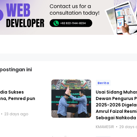
ostingan ini
Berita
dia Sukses
Usai Sidang Muh
ana, Pemred pun
Dewan Pengurus P
i
2025-2026 Digelar
Amrul Faizal Resmi
23 days ago
Sebagai Nahkoda
KMAMESIR
29 days 