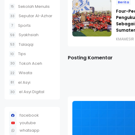
Berita
Sekolah Menulis
15
Four-Pe
Seputar Al-Azhar
33
Penguku
Sebagai
Sports
7
Sumater
Syakhsiah
59
KMAMESIR
Talaqqi
53
Tips
10
Posting Komentar
Tokoh Aceh
30
Wisata
22
el Asyi
81
el Asyi Digital
30
facebook
youtube
whatsapp