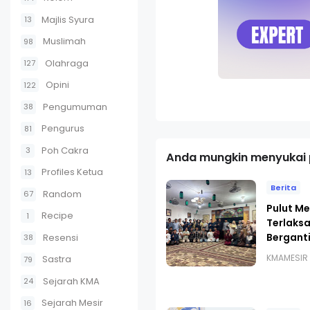
Majlis Syura
13
Muslimah
98
Olahraga
127
Opini
122
Pengumuman
38
Pengurus
81
Poh Cakra
3
Anda mungkin menyukai p
Profiles Ketua
13
Berita
Random
67
Pulut Me
Recipe
1
Terlaks
Bergant
Resensi
38
KMAMESIR
Sastra
79
Sejarah KMA
24
Sejarah Mesir
16