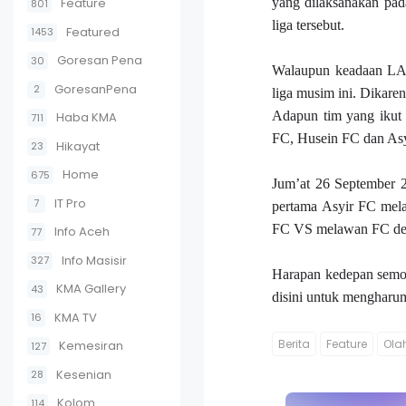
Feature
yang dilaksanakan pa
801
liga tersebut.
Featured
1453
Goresan Pena
30
Walaupun keadaan LAM
GoresanPena
2
liga musim ini. Dikar
Adapun tim yang ikut 
Haba KMA
711
FC, Husein FC dan Asy
Hikayat
23
Home
675
Jum’at 26 September 2
IT Pro
7
pertama Asyir FC mel
FC VS melawan FC den
Info Aceh
77
Info Masisir
327
Harapan kedepan semoga
KMA Gallery
43
disini untuk menghar
KMA TV
16
Berita
Feature
Ola
Kemesiran
127
Kesenian
28
Kolom
114