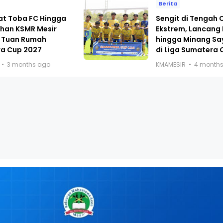
Berita
at Toba FC Hingga
Sengit di Tengah
han KSMR Mesir
Ekstrem, Lancang
 Tuan Rumah
hingga Minang Sa
a Cup 2027
di Liga Sumatera 
3 months ago
KMAMESIR
4 month