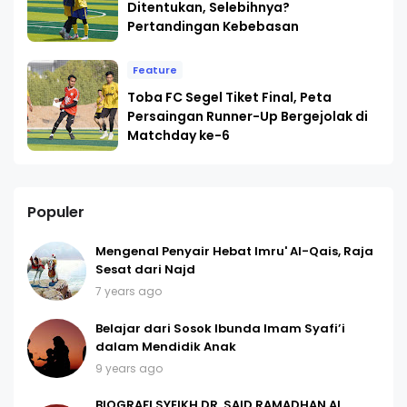
Ditentukan, Selebihnya?
Pertandingan Kebebasan
Feature
Toba FC Segel Tiket Final, Peta
Persaingan Runner-Up Bergejolak di
Matchday ke-6
Populer
Mengenal Penyair Hebat Imru' Al-Qais, Raja
Sesat dari Najd
7 years ago
Belajar dari Sosok Ibunda Imam Syafi’i
dalam Mendidik Anak
9 years ago
BIOGRAFI SYEIKH DR. SAID RAMADHAN AL