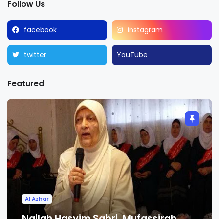
Follow Us
facebook
instagram
twitter
YouTube
Featured
Al Azhar
Nailah Hasyim Sabri, Mufassirah