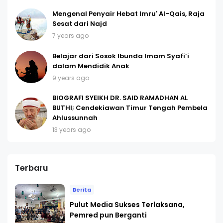
Mengenal Penyair Hebat Imru' Al-Qais, Raja
Sesat dari Najd
7 years ago
Belajar dari Sosok Ibunda Imam Syafi’i
dalam Mendidik Anak
9 years ago
BIOGRAFI SYEIKH DR. SAID RAMADHAN AL
BUTHI; Cendekiawan Timur Tengah Pembela
Ahlussunnah
13 years ago
Terbaru
Berita
Pulut Media Sukses Terlaksana,
Pemred pun Berganti