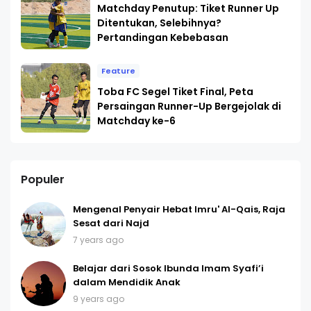
Matchday Penutup: Tiket Runner Up
Ditentukan, Selebihnya?
Pertandingan Kebebasan
Feature
Toba FC Segel Tiket Final, Peta
Persaingan Runner-Up Bergejolak di
Matchday ke-6
Populer
Mengenal Penyair Hebat Imru' Al-Qais, Raja
Sesat dari Najd
7 years ago
Belajar dari Sosok Ibunda Imam Syafi’i
dalam Mendidik Anak
9 years ago