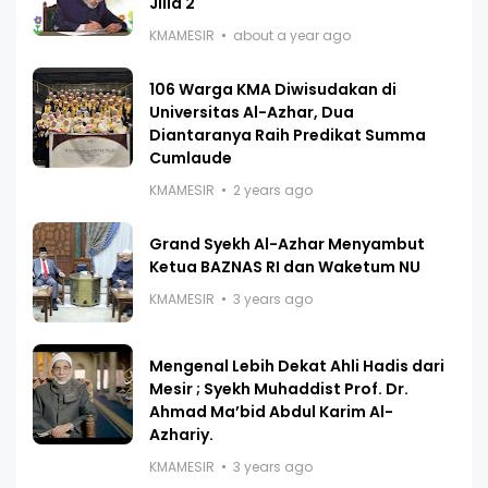
Jilid 2
KMAMESIR
about a year ago
106 Warga KMA Diwisudakan di
Universitas Al-Azhar, Dua
Diantaranya Raih Predikat Summa
Cumlaude
KMAMESIR
2 years ago
Grand Syekh Al-Azhar Menyambut
Ketua BAZNAS RI dan Waketum NU
KMAMESIR
3 years ago
Mengenal Lebih Dekat Ahli Hadis dari
Mesir ; Syekh Muhaddist Prof. Dr.
Ahmad Ma’bid Abdul Karim Al-
Azhariy.
KMAMESIR
3 years ago