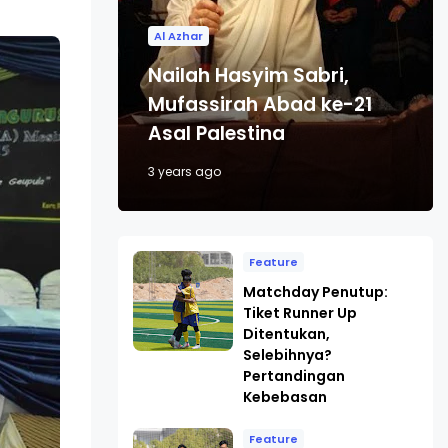
Al Azhar
Nailah Hasyim Sabri,
Mufassirah Abad ke-21
Asal Palestina
3 years ago
Feature
Matchday Penutup:
Tiket Runner Up
Ditentukan,
Selebihnya?
Pertandingan
Kebebasan
Feature