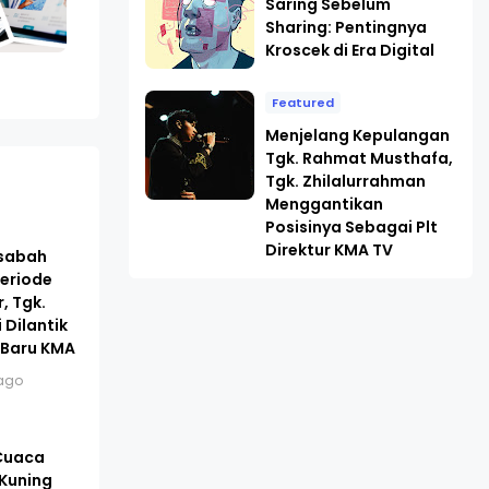
Saring Sebelum
Sharing: Pentingnya
Kroscek di Era Digital
Featured
Menjelang Kepulangan
Tgk. Rahmat Musthafa,
Tgk. Zhilalurrahman
Menggantikan
Posisinya Sebagai Plt
Direktur KMA TV
asabah
eriode
, Tgk.
 Dilantik
 Baru KMA
ago
 Cuaca
 Kuning