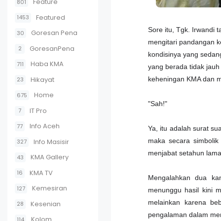
Feature
801
Featured
1453
Sore itu, Tgk. Irwandi
Goresan Pena
30
mengitari pandangan k
GoresanPena
2
kondisinya yang sedan
Haba KMA
711
yang berada tidak jau
Hikayat
keheningan KMA dan 
23
Home
675
"Sah!"
IT Pro
7
Info Aceh
77
Ya, itu adalah surat s
maka secara simbolik
Info Masisir
327
menjabat setahun lam
KMA Gallery
43
KMA TV
16
Mengalahkan dua kand
Kemesiran
127
menunggu hasil kini m
melainkan karena beb
Kesenian
28
pengalaman dalam meng
Kolom
114