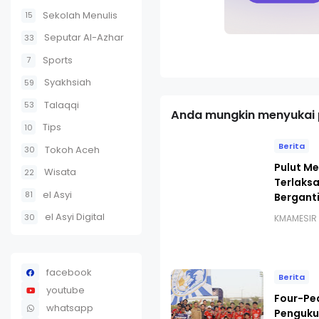
Sekolah Menulis
15
Seputar Al-Azhar
33
Sports
7
Syakhsiah
59
Talaqqi
53
Anda mungkin menyukai p
Tips
10
Berita
Tokoh Aceh
30
Pulut Me
Wisata
22
Terlaks
el Asyi
81
Bergant
el Asyi Digital
30
KMAMESIR
facebook
Berita
youtube
Four-Pe
whatsapp
Penguku