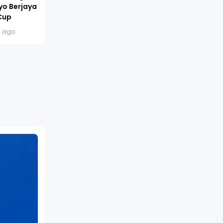
yo Berjaya
Cup
s ago