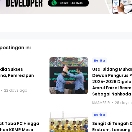
ostingan ini
Berita
dia Sukses
Usai Sidang Muh
ana, Pemred pun
Dewan Pengurus P
i
2025-2026 Digelar
Amrul Faizal Resmi
22 days ago
Sebagai Nahkoda
KMAMESIR
28 days 
Berita
at Toba FC Hingga
Sengit di Tengah
han KSMR Mesir
Ekstrem, Lancang