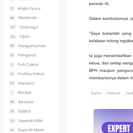
periode XL.
Majlis Syura
13
Muslimah
98
Dalam sambutannya, i
Olahraga
127
"Saya bukanlah yang 
Opini
122
kelalaian tolong ingat
Pengumuman
38
Pengurus
81
Ia juga menambahkan b
ketua, dan setiap war
Poh Cakra
3
BPH maupun pengurus 
Profiles Ketua
13
membantunya dalam m
Random
67
Recipe
1
Berita
Feature
Fea
Resensi
38
Sastra
79
Sejarah KMA
24
Sejarah Mesir
16