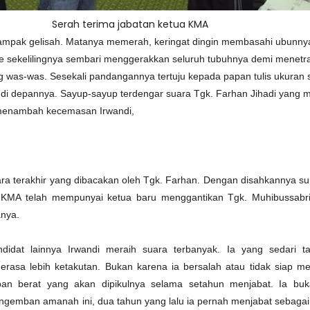
Serah terima jabatan ketua KMA
 tampak gelisah. Matanya memerah, keringat dingin membasahi ubunnya
e sekelilingnya sembari menggerakkan seluruh tubuhnya demi menetr
g was-was. Sesekali pandangannya tertuju kepada papan tulis ukuran
h di depannya. Sayup-sayup terdengar suara Tgk. Farhan Jihadi yang
menambah kecemasan Irwandi,
uara terakhir yang dibacakan oleh Tgk. Farhan. Dengan disahkannya sur
 KMA telah mempunyai ketua baru menggantikan Tgk. Muhibussabri
anya.
idat lainnya Irwandi meraih suara terbanyak. Ia yang sedari t
erasa lebih ketakutan. Bukan karena ia bersalah atau tidak siap me
an berat yang akan dipikulnya selama setahun menjabat. Ia buk
emban amanah ini, dua tahun yang lalu ia pernah menjabat sebagai