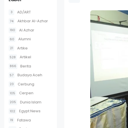
AD/ART
3
Akhbar Al-Azhar
74
Al Azhar
190
Alumni
60
Artike
21
Artikel
528
Berita
866
Budaya Aceh
57
Cerbung
23
Cerpen
105
Dunia Islam
205
Egypt News
102
Fatawa
19