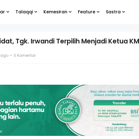
ar
Talaqqi
Kemesiran
Feature
Sastra
at, Tgk. Irwandi Terpilih Menjadi Ketua K
abung
Biarlah yang lain
s ago
0 Komentar
te
menangis, yang
penting kamu tetap
bahagia
ang Koko
El- Syibal