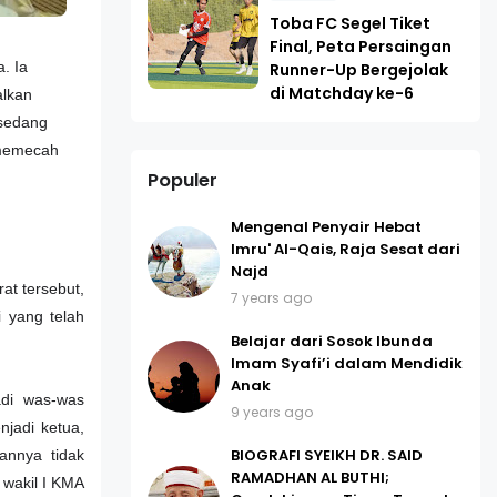
Toba FC Segel Tiket
Final, Peta Persaingan
. Ia
Runner-Up Bergejolak
di Matchday ke-6
alkan
 sedang
 memecah
Populer
Mengenal Penyair Hebat
Imru' Al-Qais, Raja Sesat dari
Najd
at tersebut,
7 years ago
 yang telah
Belajar dari Sosok Ibunda
Imam Syafi’i dalam Mendidik
Anak
adi was-was
9 years ago
njadi ketua,
BIOGRAFI SYEIKH DR. SAID
annya tidak
RAMADHAN AL BUTHI;
 wakil I KMA