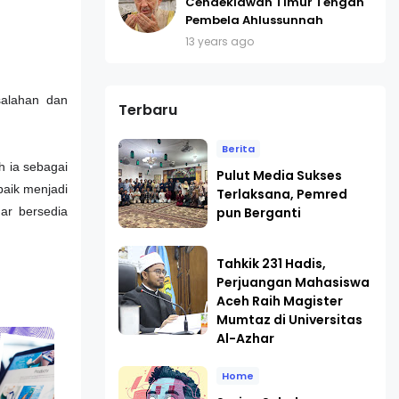
Cendekiawan Timur Tengah
Pembela Ahlussunnah
13 years ago
salahan dan
Terbaru
Berita
h ia sebagai
Pulut Media Sukses
baik menjadi
Terlaksana, Pemred
pun Berganti
ar bersedia
Tahkik 231 Hadis,
Perjuangan Mahasiswa
Aceh Raih Magister
Mumtaz di Universitas
Al-Azhar
Home