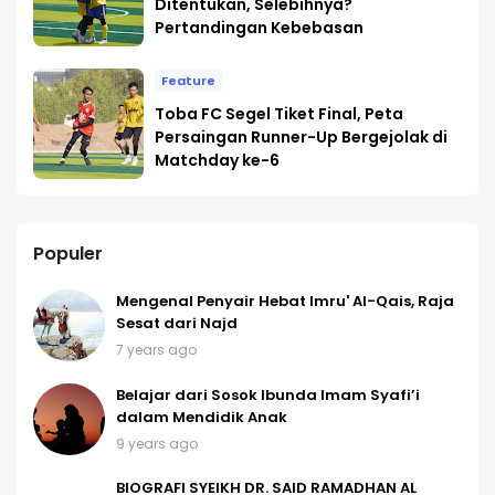
Ditentukan, Selebihnya?
Pertandingan Kebebasan
Feature
Toba FC Segel Tiket Final, Peta
Persaingan Runner-Up Bergejolak di
Matchday ke-6
Populer
Mengenal Penyair Hebat Imru' Al-Qais, Raja
Sesat dari Najd
7 years ago
Belajar dari Sosok Ibunda Imam Syafi’i
dalam Mendidik Anak
9 years ago
BIOGRAFI SYEIKH DR. SAID RAMADHAN AL