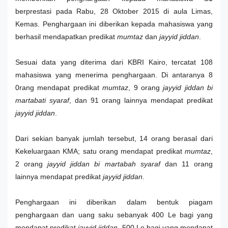
berprestasi pada Rabu, 28 Oktober 2015 di aula Limas,
Kemas. Penghargaan ini diberikan kepada mahasiswa yang
berhasil mendapatkan predikat
mumtaz
dan
jayyid jiddan
.
Sesuai data yang diterima dari KBRI Kairo, tercatat 108
mahasiswa yang menerima penghargaan. Di antaranya 8
0rang mendapat predikat
mumtaz
, 9 orang
jayyid jiddan bi
martabati syaraf
, dan 91 orang lainnya mendapat predikat
jayyid jiddan
.
Dari sekian banyak jumlah tersebut, 14 orang berasal dari
Kekeluargaan KMA; satu orang mendapat predikat
mumtaz
,
2 orang
jayyid jiddan bi martabah syaraf
dan 11 orang
lainnya mendapat predikat
jayyid jiddan
.
Penghargaan ini diberikan dalam bentuk piagam
penghargaan dan uang saku sebanyak 400 Le bagi yang
mendapat predikat
jayyid jiddan,
500 Le bagi yang mendapat