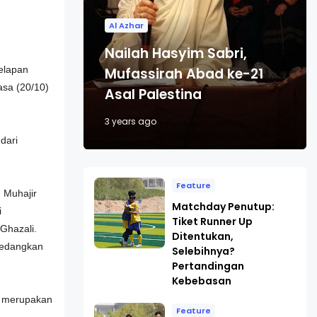
Al Azhar
Nailah Hasyim Sabri,
elapan
Mufassirah Abad ke-21
asa (20/10)
Asal Palestina
3 years ago
dari
Feature
: Muhajir
Matchday Penutup:
i
Tiket Runner Up
-Ghazali.
Ditentukan,
 Sedangkan
Selebihnya?
Pertandingan
Kebebasan
ng merupakan
Feature