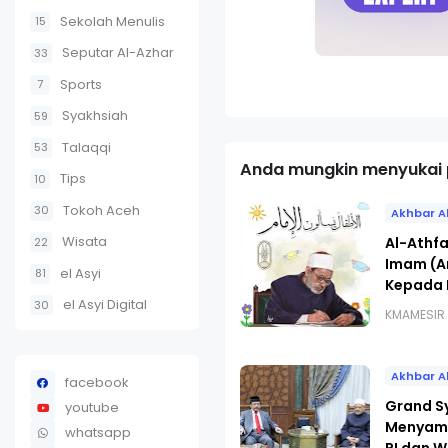
Sekolah Menulis
15
Seputar Al-Azhar
33
Sports
7
Syakhsiah
59
Talaqqi
53
Anda mungkin menyukai p
Tips
10
Tokoh Aceh
30
Akhbar A
Wisata
Al-Athfa
22
Imam (A
el Asyi
81
Kepada I
el Asyi Digital
30
KMAMESIR
Akhbar A
facebook
Grand S
youtube
Menyamb
whatsapp
RI dan 