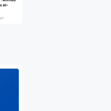
m Al-
ago