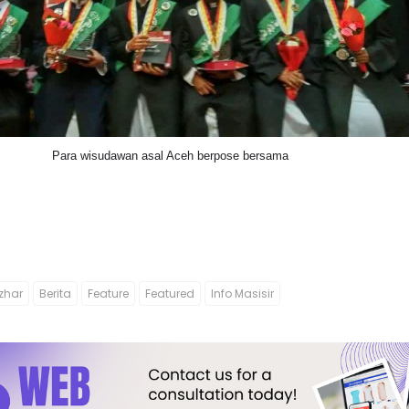
Para wisudawan asal Aceh berpose bersama
Azhar
Berita
Feature
Featured
Info Masisir