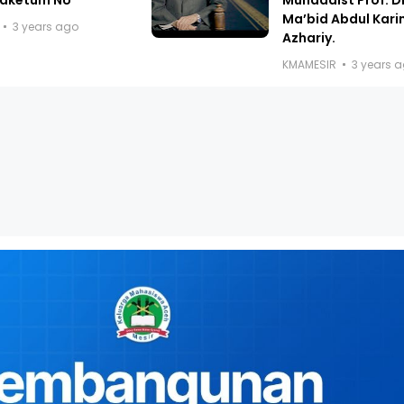
Ma’bid Abdul Kari
3 years ago
Azhariy.
KMAMESIR
3 years 