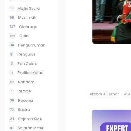
Majlis Syura
13
Muslimah
98
Olahraga
127
Opini
122
Pengumuman
38
Pengurus
81
Poh Cakra
3
Profiles Ketua
13
Random
67
Recipe
1
Akhbar Al-Azhar
Al 
Resensi
38
Sastra
79
Sejarah KMA
24
Sejarah Mesir
16