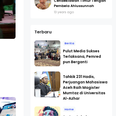
Cendekiawan Timur Tengah
Pembela Ahlussunnah
13 years ago
Terbaru
Berita
Pulut Media Sukses
Terlaksana, Pemred
pun Berganti
Tahkik 231 Hadis,
Perjuangan Mahasiswa
Aceh Raih Magister
Mumtaz di Universitas
Al-Azhar
Home