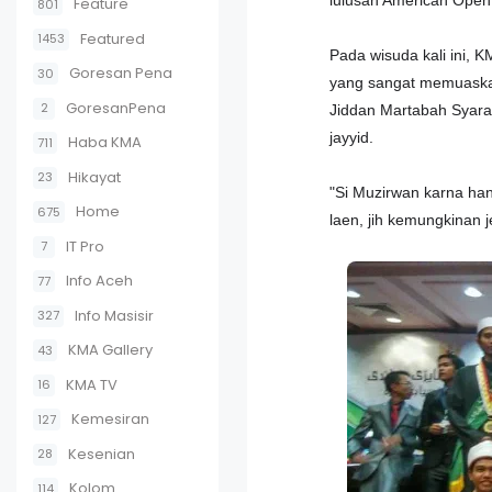
lulusan American Open 
Feature
801
Featured
1453
Pada wisuda kali ini, 
Goresan Pena
30
yang sangat memuaskan
GoresanPena
2
Jiddan Martabah Syaraf.
jayyid.
Haba KMA
711
Hikayat
23
"Si Muzirwan karna han
Home
675
laen, jih kemungkinan 
IT Pro
7
Info Aceh
77
Info Masisir
327
KMA Gallery
43
KMA TV
16
Kemesiran
127
Kesenian
28
Kolom
114