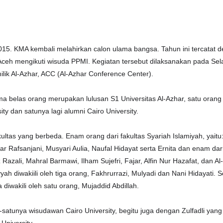
15. KMA kembali melahirkan calon ulama bangsa. Tahun ini tercatat d
ceh mengikuti wisuda PPMI. Kegiatan tersebut dilaksanakan pada Sel
lik Al-Azhar, ACC (Al-Azhar Conference Center).
ima belas orang merupakan lulusan S1 Universitas Al-Azhar, satu orang 
ty dan satunya lagi alumni Cairo University.
ultas yang berbeda. Enam orang dari fakultas Syariah Islamiyah, yaitu
r Rafsanjani, Musyari Aulia, Naufal Hidayat serta Ernita dan enam dar
z Razali, Mahral Barmawi, Ilham Sujefri, Fajar, Alfin Nur Hazafat, dan Al
yah diwakiili oleh tiga orang, Fakhrurrazi, Mulyadi dan Nani Hidayati.
ya diwakili oleh satu orang, Mujaddid Abdillah.
-satunya wisudawan Cairo University, begitu juga dengan Zulfadli ya