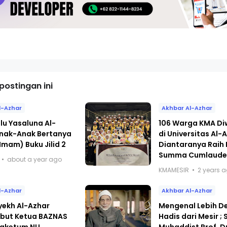
ostingan ini
l-Azhar
Akhbar Al-Azhar
lu Yasaluna Al-
106 Warga KMA Di
nak-Anak Bertanya
di Universitas Al-
mam) Buku Jilid 2
Diantaranya Raih 
Summa Cumlaud
about a year ago
KMAMESIR
2 years 
l-Azhar
Akhbar Al-Azhar
yekh Al-Azhar
Mengenal Lebih De
ut Ketua BAZNAS
Hadis dari Mesir ;
Waketum NU
Muhaddist Prof. D