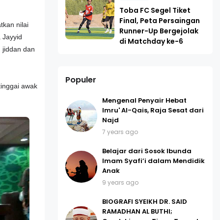
Toba FC Segel Tiket
Final, Peta Persaingan
kan nilai
Runner-Up Bergejolak
 Jayyid
di Matchday ke-6
d jiddan dan
Populer
tinggai awak
Mengenal Penyair Hebat
Imru' Al-Qais, Raja Sesat dari
Najd
7 years ago
Belajar dari Sosok Ibunda
Imam Syafi’i dalam Mendidik
Anak
9 years ago
BIOGRAFI SYEIKH DR. SAID
RAMADHAN AL BUTHI;