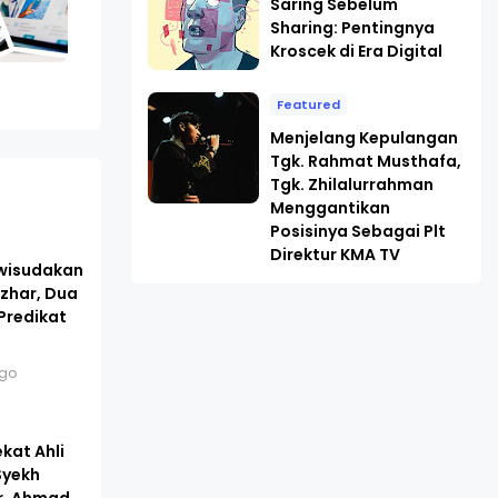
Saring Sebelum
Sharing: Pentingnya
Kroscek di Era Digital
Featured
Menjelang Kepulangan
Tgk. Rahmat Musthafa,
Tgk. Zhilalurrahman
Menggantikan
Posisinya Sebagai Plt
Direktur KMA TV
wisudakan
Azhar, Dua
Predikat
e
ago
kat Ahli
 Syekh
r. Ahmad