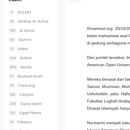
AD/ART
3
Akhbar Al-Azhar
74
Kmamesir.org.
20/10/20
Al Azhar
190
belas mahasiswa asal A
Alumni
60
di gedung serbaguna mi
Artike
21
Artikel
Dari jumlah tersebut, l
528
American Open Universi
Berita
866
Budaya Aceh
57
Mereka berasal dari fak
Cerbung
23
Sanusi, Muzirwan, Muha
Ushuluddin, yaitu: Hafi
Cerpen
105
Fakultas Lughah Arabiy
Dunia Islam
205
Dirasat Islamiyah han
Egypt News
102
Fatawa
19
Nurmarini menjadi satu