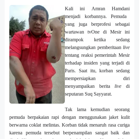
Kali ini
Amran Hamdani
menjadi korbannya.
P
emuda
yang juga berprofesi sebagai
wartawan
t
vOne
di
Mesir ini
dirampok ketika sedang
melangsungkan pemberitaan
live
tentang
r
eaksi pemerintah Mesir
terhadap insiden yang terjadi di
Paris. Saat itu, korban sedang
mempersiapkan diri
menyampaikan berita
live
di
seputaran Suq Sayyarat
.
Tak lama kemudian
seorang
pemuda berpakaian rapi
dengan
menggunakan jaket kulit
berwarna coklat melintas. Korban tidak menaruh rasa curiga
karena pemuda
tersebut
berpenampilan sangat baik dan