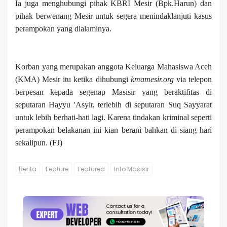
Ia juga menghubungi pihak KBRI Mesir (Bpk.Harun) dan
pihak berwenang Mesir untuk segera menindaklanjuti kasus
perampokan yang dialaminya.
Korban yang merupakan anggota Keluarga Mahasiswa Aceh
(KMA) Mesir itu ketika dihubungi
kmamesir.org
via telepon
berpesan kepada segenap Masisir yang beraktifitas di
seputaran Hayyu 'Asyir, terlebih di seputaran Suq Sayyarat
untuk lebih berhati-hati lagi.
K
arena
tindakan kriminal seperti
perampok
an
belakanan ini
kian berani bahkan di siang hari
sekalipun.
(FJ)
Berita
Feature
Featured
Info Masisir