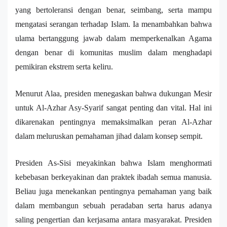
yang bertoleransi dengan benar, seimbang, serta mampu
mengatasi serangan
terhadap I
slam
. Ia menambahkan bahwa
u
lama
bertanggung jawab dalam memperkenalkan Agama
dengan benar di
komunitas
m
uslim dalam menghadapi
pemikiran ekstr
e
m serta keliru.
Menurut Alaa,
presiden menegaskan
bahwa
dukungan Mesir
untuk Al-Azhar A
sy
-S
y
arif
sangat
penting dan vital
. Hal ini
dikarenakan
pentingnya memaksimalkan peran
Al-Azhar
dalam me
luruskan pemahaman
jihad dalam konsep sempit.
Presiden
As-Sisi
meyakinkan bahwa Islam menghormati
kebebasan berkeyakinan dan praktek ibadah semua manusia
.
Beliau juga
menekankan pentingnya pemahaman yang baik
dalam membangun sebuah peradaban serta harus adanya
saling pengertian dan kerjasama antara masyaraka
t.
Presiden