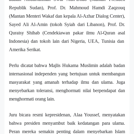
Republik Sudan
)
,
Prof. Dr. Mahmoud Hamdi Zaqzouq
(M
antan Menteri Wakaf dan kepala Al-Azhar Dialog Center
),
Say
e
d Ali Al-Amin
(tokoh
S
yiah dari Libanon
),
Prof. Dr.
Quraisy Shihab
(Cendekiawan pakar ilmu Al-Quran asal
Indonesia
) dan tokoh lain dari
Nigeria
,
UEA, Tunisia dan
Amerika Serikat.
Perlu dicatat bahwa Majlis Hukama Muslim
in
adalah badan
internasional independen
yang
bertujuan untuk membangun
masyarakat yang amanah terhadap ilmu dan ulama
. Juga
menyebarkan toleransi,
menghormati nilai berpendapat dan
menghormati orang lain.
Juru bicara resmi kepresidenan
,
Alaa Youssef
,
menyatakan
bahwa
p
residen menyambut baik kedatangan para
u
lama.
P
eran mereka
s
emakin penting dalam menyebarkan Islam