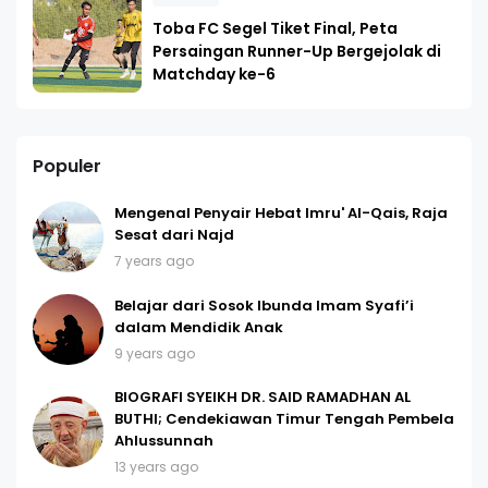
Toba FC Segel Tiket Final, Peta
Persaingan Runner-Up Bergejolak di
Matchday ke-6
Populer
Mengenal Penyair Hebat Imru' Al-Qais, Raja
Sesat dari Najd
7 years ago
Belajar dari Sosok Ibunda Imam Syafi’i
dalam Mendidik Anak
9 years ago
BIOGRAFI SYEIKH DR. SAID RAMADHAN AL
BUTHI; Cendekiawan Timur Tengah Pembela
Ahlussunnah
13 years ago