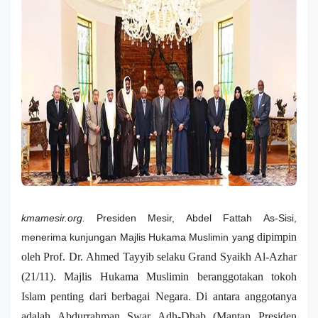
kmamesir.org.
Presiden Mesir, Abdel Fattah
As
-Sisi,
g dipimpin
menerima kunjungan Majlis Hukama Muslim
in
yan
oleh
Prof.
Dr.
Ahmed
Tayyib s
elaku Grand Syaikh
Al-
Azhar
(21/11)
. Majlis Hukama Muslimin beranggotakan tokoh
Islam penting dari berbagai Negara. Di antara anggotanya
adalah Abdurrahman Swar Adh-Dhab (Mantan
Presiden