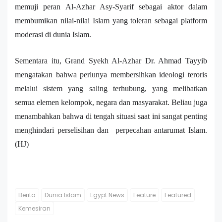
memuji peran Al-Azhar A
sy
-S
y
arif sebagai aktor dalam
me
mbumikan
nilai-nilai Islam yang toleran sebagai platform
moderasi
di
dunia Islam.
Sementara itu, Grand Syekh Al-Azhar Dr. Ahmad Tayyib
mengatakan bahwa perlunya membersihkan ideologi teroris
melalui sistem yang saling terhubung, yang melibatkan
semua elemen kelompok, negara dan masyarakat. Beliau juga
menambahkan bahwa
di tengah s
ituasi saat ini sangat penting
m
enghindari perselisihan dan perpecahan
antarumat
Islam
.
(HJ)
Berita
Dunia Islam
Egypt News
Feature
Featured
Kemesiran