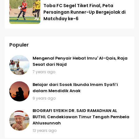
Toba FC Segel Tiket Final, Peta
Persaingan Runner-Up Bergejolak di
Matchday ke-6
Populer
Mengenal Penyair Hebat Imru' Al-Qais, Raja
Sesat dari Najd
7 years ago
Belajar dari Sosok Ibunda Imam Syafi’i
dalam Mendidik Anak
9 years ago
BIOGRAFI SYEIKH DR. SAID RAMADHAN AL
BUTHI; Cendekiawan Timur Tengah Pembela
Ahlussunnah
13 years ago