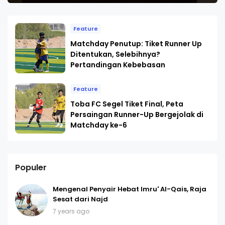
Feature
Matchday Penutup: Tiket Runner Up
Ditentukan, Selebihnya?
Pertandingan Kebebasan
Feature
Toba FC Segel Tiket Final, Peta
Persaingan Runner-Up Bergejolak di
Matchday ke-6
Populer
Mengenal Penyair Hebat Imru' Al-Qais, Raja
Sesat dari Najd
7 years ago