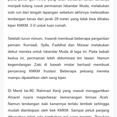
menjadi tulang rusuk permainan Iskandar Muda, melakukan
solo run
dari tengah lapangan sebelum akhirnya melesatkan
tendangan keras dari jarak 28 meter yang tidak bisa dihalau
kiper KMKM. 2-0 untuk tuan rumah.
Setelah turun minum, Irwandi membuat beberapa pergantian
pemain. Kurniadi, Syifa, Faddhal dan Mizwar melakukan
debut mereka untuk Iskandar Muda di laga ini. Pada babak
kedua ini, permainan lebih didominasi tim lawan. Namun
kegemilangan Zaki di bawah mistar berhasil membuat
penyerang KMKM frustasi. Beberapa peluang mereka
mampu dipatahkan oleh sang kiper.
Di Menit ke-80, Rahmad Kenji yang masuk menggantikan
Amarel nyaris meperbesar kemenangan timnas Aceh.
Namun tendangan kaki kanannya terlalu lembek sehingga
mudah diantisipasi oleh bek KMKM.
Sampai peluit panjang
dibunyikan tidak ada tambahan gol yang tercipta. Pasukan