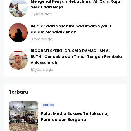
Mengenal Penyair Hebat Imru' Al-Qais, Raja
Sesat dari Najd
7 years ago
Belajar dari Sosok Ibunda Imam Syafi’i
dalam Mendidik Anak
9 years ago
BIOGRAFI SYEIKH DR. SAID RAMADHAN AL
BUTHI; Cendekiawan Timur Tengah Pembela
Ahlussunnah
13 years ago
Terbaru
Berita
Pulut Media Sukses Terlaksana,
Pemred pun Berganti