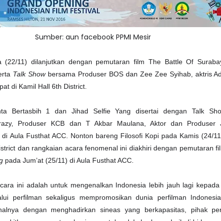
Sumber: aun facebook PPMI Mesir
sa (22/11) dilanjutkan dengan pemutaran film The Battle Of Surab
erta
Talk Show
bersama Produser BOS dan Zee Zee Syihab, aktris Ad
 di Kamil Hall 6th District.
nta Bertasbih 1 dan Jihad Selfie Yang disertai dengan Talk S
razy, Produser KCB dan T Akbar Maulana, Aktor dan Produser J
 di Aula Fusthat ACC. Nonton bareng Filosofi Kopi pada Kamis (24/11
strict dan rangkaian acara fenomenal ini diakhiri dengan pemutaran f
g
pada Jum’at (25/11) di Aula Fusthat ACC.
cara ini adalah untuk mengenalkan Indonesia lebih jauh lagi kepad
lui perfilman sekaligus mempromosikan dunia perfilman Indonesi
u halnya dengan menghadirkan sineas yang berkapasitas, pihak pe