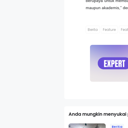
berupaya untuk memban
maupun akademis,” de
Berita
Feature
Fea
Anda mungkin menyukai p
Berita