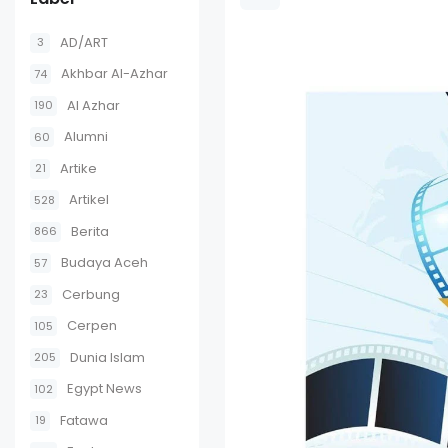
AD/ART
3
Akhbar Al-Azhar
74
Al Azhar
190
Alumni
60
Artike
21
Artikel
528
Berita
866
Budaya Aceh
57
Cerbung
23
Cerpen
105
Dunia Islam
205
Egypt News
102
Fatawa
19