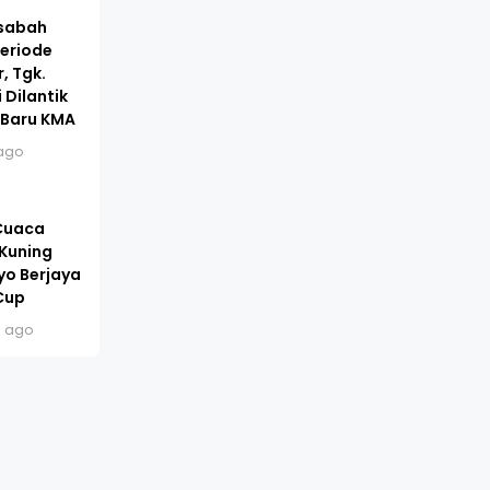
asabah
eriode
, Tgk.
 Dilantik
 Baru KMA
ago
 Cuaca
 Kuning
yo Berjaya
Cup
s ago