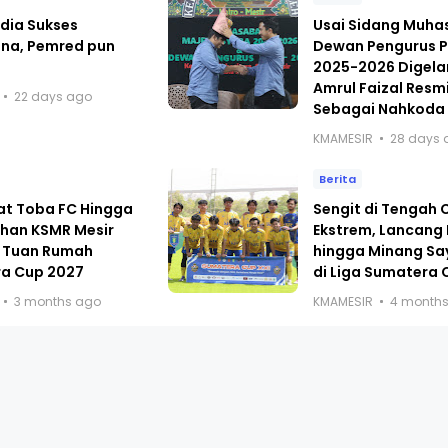
dia Sukses
Usai Sidang Muh
ana, Pemred pun
Dewan Pengurus P
i
2025-2026 Digelar
Amrul Faizal Resmi
22 days ago
Sebagai Nahkoda
KMAMESIR
28 days 
Berita
at Toba FC Hingga
Sengit di Tengah
han KSMR Mesir
Ekstrem, Lancang
 Tuan Rumah
hingga Minang Sa
a Cup 2027
di Liga Sumatera 
3 months ago
KMAMESIR
4 month