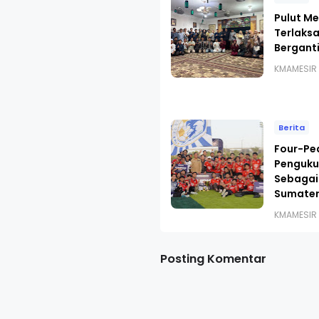
Pulut Me
Terlaks
Bergant
KMAMESIR
Berita
Four-Pe
Penguku
Sebagai
Sumater
KMAMESIR
Posting Komentar