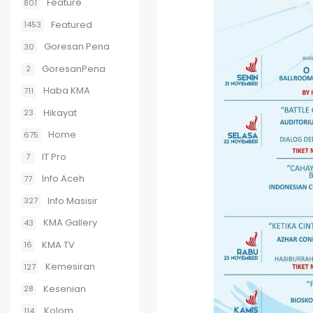
Feature
801
Featured
1453
Goresan Pena
30
GoresanPena
2
Haba KMA
711
Hikayat
23
Home
675
IT Pro
7
Info Aceh
77
Info Masisir
327
KMA Gallery
43
KMA TV
16
Kemesiran
127
Kesenian
28
Kolom
114