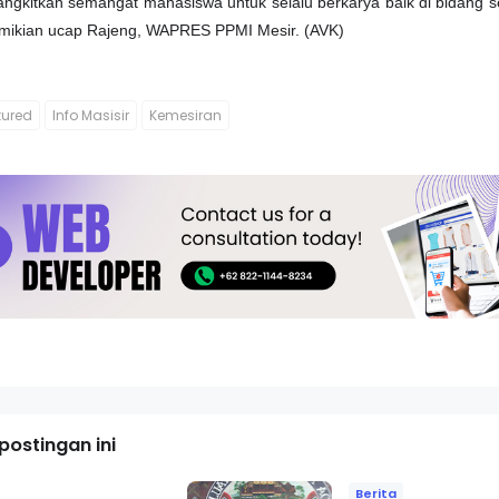
gkitkan semangat mahasiswa untuk selalu berkarya baik di bidang s
mikian ucap Rajeng, WAPRES PPMI Mesir. (AVK)
tured
Info Masisir
Kemesiran
ostingan ini
Berita