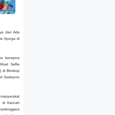
aya dan Ada
a Syurga di
how bersama
ihad Selfie
) di Bioskop
ilm Soekarno
a masyarakat
a di Kancah
nyelenggara