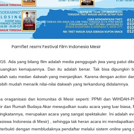
Pamflet resmi Festival Film Indonesia Mesir
016. Ada yang bilang film adalah media penggugah jiwa yang patut d
erjuangkan kemajuannya. Dan itu adalah benar. Tak bisa dipungkiri
salah satu medan dakwah yang menjanjikan. Karena dengan
action
dar
lebih mudah menarik nilai-nilai dakwah yang terkandung didalamnya.
pa oraganisasi dan komunitas di Mesir seperti: PPMI dan WIHDAH-P
 dan Rumah Budaya Akar mewujudkan suatu acara yang luar biasa, F
singkatannya, merupakan acara yang sangat spektakuler. Ini adalah ev
siswa Indonesia di Mesir) , sehingga tak heran acara ini mendapatka
ni terbukti dengan membludaknya pendaftar melalui sistem
online
yang d