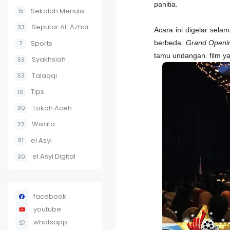
panitia.
Sekolah Menulis
15
Seputar Al-Azhar
33
Acara ini digelar sela
Sports
berbeda.
Grand Openi
7
tamu undangan. film ya
Syakhsiah
59
Talaqqi
53
Tips
10
Tokoh Aceh
30
Wisata
22
el Asyi
81
el Asyi Digital
30
facebook
youtube
whatsapp