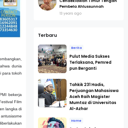
Cendekiawan Timur Tengah
Pembela Ahlussunnah
13 years ago
Terbaru
Berita
Pulut Media Sukses
ikembangkan,
Terlaksana, Pemred
 bahwa dunia
pun Berganti
i para tokoh
Tahkik 231 Hadis,
Perjuangan Mahasiswa
PMI bekerja
Aceh Raih Magister
estival Film
Mumtaz di Universitas
Al-Azhar
en langka di
n antusiasme
Home
iberlakukan