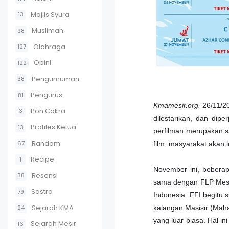
Majlis Syura
13
Muslimah
98
Olahraga
127
Opini
122
Pengumuman
38
Pengurus
81
Kmamesir.org.
26/11/2
Poh Cakra
3
dilestarikan, dan dip
Profiles Ketua
13
perfilman merupakan 
Random
67
film, masyarakat akan 
Recipe
1
November ini, bebera
Resensi
38
sama dengan FLP Mesir
Sastra
79
Indonesia. FFI begitu 
Sejarah KMA
24
kalangan Masisir (Maha
yang luar biasa. Hal i
Sejarah Mesir
16