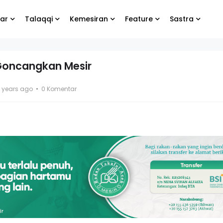
ar
Talaqqi
Kemesiran
Feature
Sastra
Goncangkan Mesir
bung
Biarlah yang lain
0 years ago
0 Komentar
e
menangis, yang
penting kamu tetap
bahagia
g Koko
El- Syibal