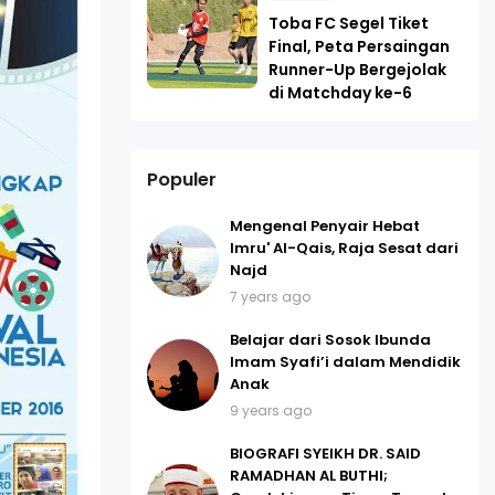
Toba FC Segel Tiket
Final, Peta Persaingan
Runner-Up Bergejolak
di Matchday ke-6
Populer
Mengenal Penyair Hebat
Imru' Al-Qais, Raja Sesat dari
Najd
7 years ago
Belajar dari Sosok Ibunda
Imam Syafi’i dalam Mendidik
Anak
9 years ago
BIOGRAFI SYEIKH DR. SAID
RAMADHAN AL BUTHI;