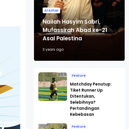
Al Azhar
Nailah Hasyim Sabri,
Mufassirah Abad ke-21
Asal Palestina
3 years ago
Feature
Matchday Penutup:
Tiket Runner Up
Ditentukan,
Selebihnya?
Pertandingan
Kebebasan
Feature