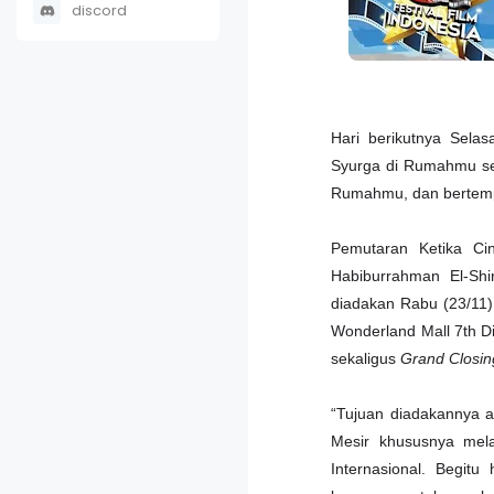
discord
Hari berikutnya Sela
Syurga di Rumahmu s
Rumahmu, dan bertempat
Pemutaran Ketika Ci
Habiburrahman El-Shi
diadakan Rabu (23/11)
Wonderland Mall 7th Di
sekaligus
Grand Closin
“Tujuan diadakannya a
Mesir khususnya mela
Internasional. Begit