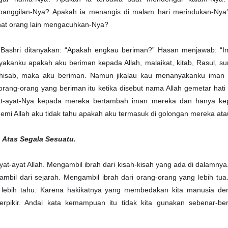
anggilan-Nya? Apakah ia menangis di malam hari merindukan-Nya
ihat orang lain mengacuhkan-Nya?
-Bashri ditanyakan: “Apakah engkau beriman?” Hasan menjawab: “Im
akanku apakah aku beriman kepada Allah, malaikat, kitab, Rasul, su
 hisab, maka aku beriman. Namun jikalau kau menanyakanku iman s
orang-orang yang beriman itu ketika disebut nama Allah gemetar hat
yat-ayat-Nya kepada mereka bertambah iman mereka dan hanya k
emi Allah aku tidak tahu apakah aku termasuk di golongan mereka atau
 Atas Segala Sesuatu.
yat-ayat Allah. Mengambil ibrah dari kisah-kisah yang ada di dalamny
gambil dari sejarah. Mengambil ibrah dari orang-orang yang lebih tu
g lebih tahu. Karena hakikatnya yang membedakan kita manusia d
pikir. Andai kata kemampuan itu tidak kita gunakan sebenar-be