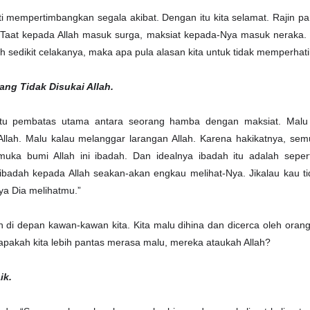
i mempertimbangkan segala akibat. Dengan itu kita selamat. Rajin pan
 Taat kepada Allah masuk surga, maksiat kepada-Nya masuk neraka.
 sedikit celakanya, maka apa pula alasan kita untuk tidak memperhat
ang Tidak Disukai Allah.
tu pembatas utama antara seorang hamba dengan maksiat. Malu 
Allah. Malu kalau melanggar larangan Allah. Karena hakikatnya, se
muka bumi Allah ini ibadah. Dan idealnya ibadah itu adalah seper
ribadah kepada Allah seakan-akan engkau melihat-Nya. Jikalau kau ti
a Dia melihatmu.”
h di depan kawan-kawan kita. Kita malu dihina dan dicerca oleh orang
siapakah kita lebih pantas merasa malu, mereka ataukah Allah?
ik.