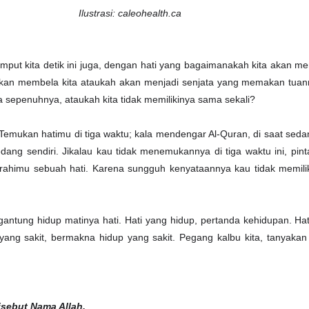
Ilustrasi: caleohealth.ca
mput kita detik ini juga, dengan hati yang bagaimanakah kita akan 
 akan membela kita ataukah akan menjadi senjata yang memakan tuan
a sepenuhnya, ataukah kita tidak memilikinya sama sekali?
Temukan hatimu di tiga waktu; kala mendengar Al-Quran, di saat sedan
sedang sendiri. Jikalau kau tidak menemukannya di tiga waktu ini, pin
ahimu sebuah hati. Karena sungguh kenyataannya kau tidak memilik
rgantung hidup matinya hati. Hati yang hidup, pertanda kehidupan. Hat
i yang sakit, bermakna hidup yang sakit. Pegang kalbu kita, tanyaka
isebut Nama Allah.