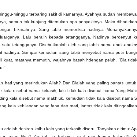
inggu-minggu terbaring sakit di kamarnya. Ayahnya sudah membawa
nya, namun tak kunjung ditemukan apa penyakitnya. Maka dihadirka
dengan hikmahnya. Sang tabib memeriksa nadinya. Menanyakanny
uarganya. Lalu beralih kepada tetangganya. Nadinya berdenyut k
 satu tetangganya. Disebutkanlah oleh sang tabib nama anak-anakn
ut nadinya. Sampai kemudian sang tabib menyebut nama putri bungs
 kuat, matanya memutih, wajahnya basah hdengan peluh. “Dia tidak 
u!”
 hati yang merindukan Allah? Dan Dialah yang paling pantas untuk
ar kala disebut nama kekasih, lalu tidak kala disebut nama Yang Ma
ding kala disebut nama makhluk, kemudian tidak kala disebut nama 
lang kala kehilangan yang fana dan mati, lantas tidak kala ditinggalka
u adalah desiran kalbu kala yang terkasih diseru. Tanyakan dirimu: A
gar nama-Nya? Apakah ia terbawa saat mendengar kalam-Nya?