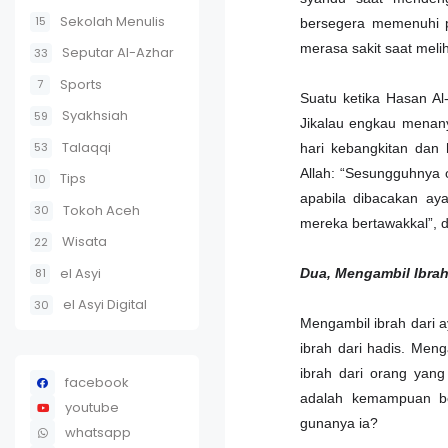
Sekolah Menulis
15
bersegera memenuhi p
merasa sakit saat mel
Seputar Al-Azhar
33
Sports
7
Suatu ketika Hasan Al
Syakhsiah
59
Jikalau engkau menany
Talaqqi
53
hari kebangkitan dan
Allah: “Sesungguhnya 
Tips
10
apabila dibacakan a
Tokoh Aceh
30
mereka bertawakkal”, d
Wisata
22
el Asyi
81
Dua, Mengambil Ibrah
el Asyi Digital
30
Mengambil ibrah dari a
ibrah dari hadis. Men
ibrah dari orang yan
facebook
adalah kemampuan ber
youtube
gunanya ia?
whatsapp