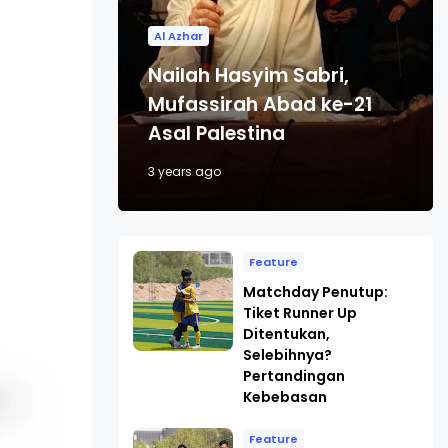
Al Azhar
Nailah Hasyim Sabri,
Mufassirah Abad ke-21
Asal Palestina
3 years ago
Feature
Matchday Penutup:
Tiket Runner Up
Ditentukan,
Selebihnya?
Pertandingan
Kebebasan
Feature