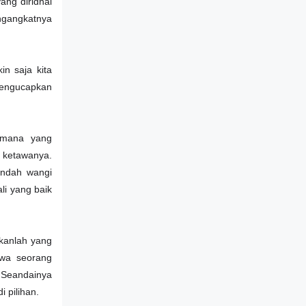
ang diridhai
engangkatnya
n saja kita
 mengucapkan
aimana yang
 ketawanya.
 indah wangi
li yang baik
kanlah yang
hwa seorang
. Seandainya
i pilihan.