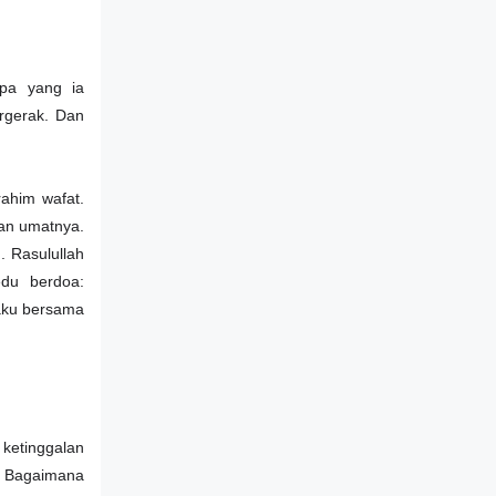
apa yang ia
ergerak. Dan
rahim wafat.
kan umatnya.
. Rasulullah
edu berdoa:
aku bersama
 ketinggalan
a. Bagaimana