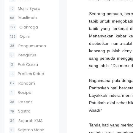
Majlis Syura
13
Seorang pemuda, berm
Muslimah
98
tabib untuk mengobati
Olahraga
127
tabib yang terkenal 
Opini
Menanyakan kabar kel
122
disebutkan nama salah
Pengumuman
38
kencang pulalah deny
Pengurus
81
sang pemuda menggigil
Poh Cakra
3
sang tabib. “Dia merind
Profiles Ketua
13
Bagaimana pula dengan
Random
67
Pantaskah hati berget
Recipe
1
Layakkah indera merin
Resensi
38
Patutkah akal sehat hi
Abadi?
Sastra
79
Sejarah KMA
24
Tanda hati yang merind
Sejarah Mesir
16
syahdu saat menden