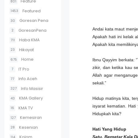
Feature
801
Featured
1453
Goresan Pena
30
Andai kata maut menje
GoresanPena
2
Apakah hati ini kelak
Haba KMA
711
Apakah kita memilikiny
Hikayat
23
Home
675
Ibnu Qayyim berkata: “
zikir, dan ketika kau 
IT Pro
7
Allah agar menganuger
Info Aceh
77
sekali.”
Info Masisir
327
KMA Gallery
43
Hidup matinya kita, te
isyarat kematian. Hat
KMA TV
16
Hidupkah kita?
Kemesiran
127
Kesenian
28
Hati Yang Hidup
Kolom
Satu, Bergetar Kala D
114