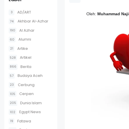
AD/ART
3
Oleh:
Muhammad Najid
Akhbar Al-Azhar
74
Al Azhar
190
Alumni
60
Artike
21
Artikel
528
Berita
866
Budaya Aceh
57
Cerbung
23
Cerpen
105
Dunia Islam
205
Egypt News
102
Fatawa
19