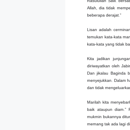
Rasulullah Saw. bersa
Allah, dia tidak memp
beberapa derajat.”
Lisan adalah cerminan
temukan kata-kata man
kata-kata yang tidak ba
Kita jadikan junjung
diriwayatkan oleh Jab
Dan jikalau Baginda b
menyejukkan. Dalam ha
dan tidak mengeluarkan
Marilah kita menyeba
baik ataupun diam.” 
mukmin bukannya ditunt
memang tak ada lagi di 