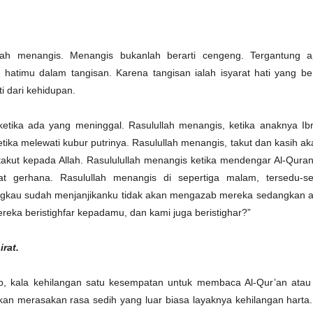
ah menangis. Menangis bukanlah berarti cengeng. Tergantung 
 hatimu dalam tangisan. Karena tangisan ialah isyarat hati yang b
i dari kehidupan.
ketika ada yang meninggal. Rasulullah menangis, ketika anaknya Ib
tika melewati kubur putrinya. Rasulullah menangis, takut dan kasih a
takut kepada Allah. Rasululullah menangis ketika mendengar Al-Quran
at gerhana. Rasulullah menangis di sepertiga malam, tersedu-s
gkau sudah menjanjikanku tidak akan mengazab mereka sedangkan 
eka beristighfar kepadamu, dan kami juga beristighar?”
rat.
up, kala kehilangan satu kesempatan untuk membaca Al-Qur’an atau
 akan merasakan rasa sedih yang luar biasa layaknya kehilangan hart