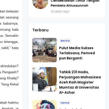
Cendekiawan Timur Tengah
Pembela Ahlussunnah
13 years ago
kan belasan
nlah seorang
a kabarnya.
Terbaru
encang kala
ya. Semakin
Berita
u tetangga,
Pulut Media Sukses
sakit,” kata
Terlaksana, Pemred
pun Berganti
 dirindukan?
Tahkik 231 Hadis,
ha Pengasih?
Perjuangan Mahasiswa
Sang Khaliq?
Aceh Raih Magister
n Yang Kekal
Mumtaz di Universitas
Al-Azhar
pakah hatimu
Home
 Apakah ia