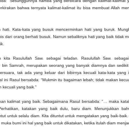
bda: “Sesungguhnya hamba yang berbicara dengan kalimat-kalimat y
erkirakan bahwa ternyata kalimat-kalimat itu bisa membuat Allah m
 hati. Kata-kata yang busuk mencerminkan hati yang buruk. Mungki
is dari orang berhati busuk. Namun sebaliknya hati yang baik tidak
ik.
an kita Rasulullah Saw. sebagai teladan. Rasulullah Saw. sebag
ir bin Samrah, merupakan seorang yang banyak diamnya dan sedikit
ersuara, tak ada yang keluar dari bibirnya kecuali kata-kata yang
l ini Rasul bersabda: “Mukmin itu bagaiman lebah; tidak makan kecua
 kecuali yang baik.”
rkan kalimat yang baik. Sebagaimana Rasul bersabda: “… maka kata
Perhatikan, katakan yang baik dulu, baru diam. Menunjukkan ba
ut untuk selalu diam. Kita dituntut untuk mengatakan yang baik-baik
muka bumi ini hal yang baik untuk dikatakan, ketika itulah diam menjad