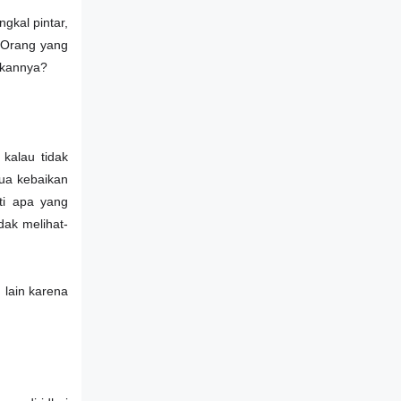
gkal pintar,
 Orang yang
ikannya?
kalau tidak
mua kebaikan
ti apa yang
dak melihat-
 lain karena