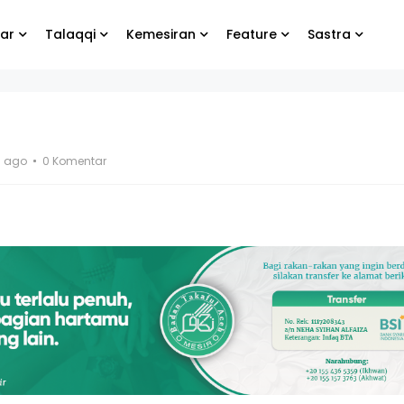
ar
Talaqqi
Kemesiran
Feature
Sastra
n
s ago
0 Komentar
g
tetap
- Syibal