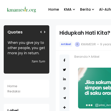
Home
KMA
Berita
Al-Azh
Quotes
Hidupkah Hati Kita?
When you give joy to
Selamat bergabung
Biarlah yang lai
KMAMESIR
9 year
Artikel
K
other people, you get
kru baru website
menangis, yan
more joy in return.
Kmamesir.org
penting kamu 
 Joni
Beranda
Artikel
bahagia
Tam Tum
Bang Koko
El
Home
Redaksi
Label