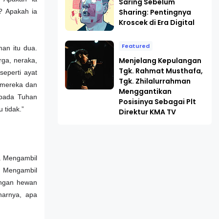
Saring Sebelum
Sharing: Pentingnya
? Apakah ia
Kroscek di Era Digital
Featured
an itu dua.
Menjelang Kepulangan
rga, neraka,
Tgk. Rahmat Musthafa,
eperti ayat
Tgk. Zhilalurrahman
i mereka dan
Menggantikan
epada Tuhan
Posisinya Sebagai Plt
 tidak.”
Direktur KMA TV
a. Mengambil
a. Mengambil
engan hewan
narnya, apa