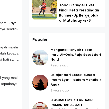
Toba FC Segel Tiket
Final, Peta Persaingan
Runner-Up Bergejolak
di Matchday ke-6
menemui-Nya?
nya sendiri?
Populer
g di majelis
Mengenal Penyair Hebat
talah kepada
Imru' Al-Qais, Raja Sesat dari
Najd
i hati sama
7 years ago
Belajar dari Sosok Ibunda
i yang mati,
Imam Syafi’i dalam Mendidik
n kepadanya:
Anak
9 years ago
BIOGRAFI SYEIKH DR. SAID
RAMADHAN AL BUTHI;