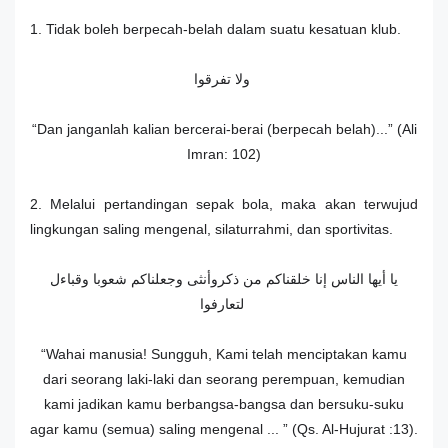
1. Tidak boleh berpecah-belah dalam suatu kesatuan klub.
ولا تفرقوا
“Dan janganlah kalian bercerai-berai (berpecah belah)...” (Ali
Imran: 102)
2. Melalui pertandingan sepak bola, maka akan terwujud
lingkungan saling mengenal, silaturrahmi, dan sportivitas.
يا أيها الناس إنا خلقناكم من ذكروأنثى وجعلناكم شعوبا وقباءل
لتعارفوا
“Wahai manusia! Sungguh, Kami telah menciptakan kamu
dari seorang laki-laki dan seorang perempuan, kemudian
kami jadikan kamu berbangsa-bangsa dan bersuku-suku
agar kamu (semua) saling mengenal ... ” (Qs. Al-Hujurat :13).