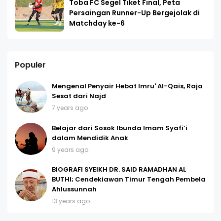
Toba FC Segel Tiket Final, Peta
Persaingan Runner-Up Bergejolak di
Matchday ke-6
Populer
Mengenal Penyair Hebat Imru' Al-Qais, Raja
Sesat dari Najd
7 years ago
Belajar dari Sosok Ibunda Imam Syafi’i
dalam Mendidik Anak
9 years ago
BIOGRAFI SYEIKH DR. SAID RAMADHAN AL
BUTHI; Cendekiawan Timur Tengah Pembela
Ahlussunnah
13 years ago