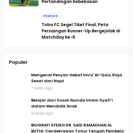
Pertandingan Kebebasan
Feature
Toba FC Segel Tiket Final, Peta
Persaingan Runner-Up Bergejolak di
Matchday ke-6
Populer
Mengenal Penyair Hebat Imru' Al-Qais, Raja
Sesat dari Najd
7 years ago
Belajar dari Sosok Ibunda Imam Syafi’i
dalam Mendidik Anak
9 years ago
BIOGRAFI SYEIKH DR. SAID RAMADHAN AL
BUTHI; Cendekiawan Timur Tengah Pembela