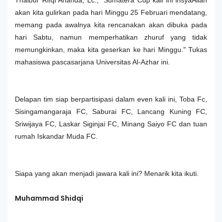
Thaibur Rifqi Ananda, Lc., “Sumatera Cup kali ini insyaAllah
akan kita gulirkan pada hari Minggu 25 Februari mendatang,
memang pada awalnya kita rencanakan akan dibuka pada
hari Sabtu, namun memperhatikan zhuruf yang tidak
memungkinkan, maka kita geserkan ke hari Minggu." Tukas
mahasiswa pascasarjana Universitas Al-Azhar ini.
Delapan tim siap berpartisipasi dalam even kali ini, Toba Fc,
Sisingamangaraja FC, Saburai FC, Lancang Kuning FC,
Sriwijaya FC, Laskar Siginjai FC, Minang Saiyo FC dan tuan
rumah Iskandar Muda FC.
Siapa yang akan menjadi jawara kali ini? Menarik kita ikuti.
Muhammad Shidqi