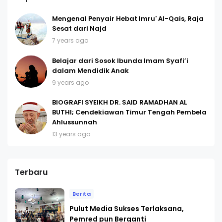
Mengenal Penyair Hebat Imru' Al-Qais, Raja
Sesat dari Najd
7 years ago
Belajar dari Sosok Ibunda Imam Syafi’i
dalam Mendidik Anak
9 years ago
BIOGRAFI SYEIKH DR. SAID RAMADHAN AL
BUTHI; Cendekiawan Timur Tengah Pembela
Ahlussunnah
13 years ago
Terbaru
Berita
Pulut Media Sukses Terlaksana,
Pemred pun Berganti