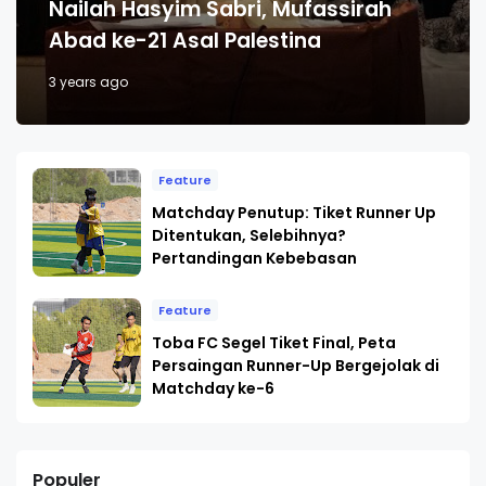
Nailah Hasyim Sabri, Mufassirah
Abad ke-21 Asal Palestina
3 years ago
Feature
Matchday Penutup: Tiket Runner Up
Ditentukan, Selebihnya?
Pertandingan Kebebasan
Feature
Toba FC Segel Tiket Final, Peta
Persaingan Runner-Up Bergejolak di
Matchday ke-6
Populer