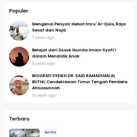
Populer
Mengenal Penyair Hebat Imru' Al-Qais, Raja
Sesat dari Najd
7 years ago
Belajar dari Sosok Ibunda Imam Syafi’i
dalam Mendidik Anak
9 years ago
BIOGRAFI SYEIKH DR. SAID RAMADHAN AL
BUTHI; Cendekiawan Timur Tengah Pembela
Ahlussunnah
13 years ago
Terbaru
Berita