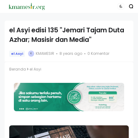
el Asyi edisi 135 "Jemari Tajam Duta
Azhar; Masisir dan Media"
KMAMESIR
8 years ago
0 Komentar
el Asyi
K
Beranda
el Asyi