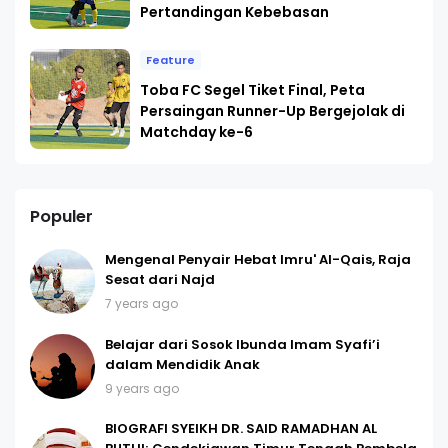
Pertandingan Kebebasan
Feature
Toba FC Segel Tiket Final, Peta
Persaingan Runner-Up Bergejolak di
Matchday ke-6
Populer
Mengenal Penyair Hebat Imru' Al-Qais, Raja
Sesat dari Najd
7 years ago
Belajar dari Sosok Ibunda Imam Syafi’i
dalam Mendidik Anak
9 years ago
BIOGRAFI SYEIKH DR. SAID RAMADHAN AL