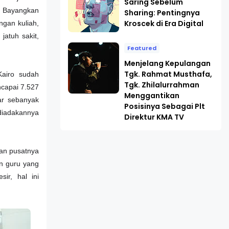
Saring Sebelum
h. Bayangkan
Sharing: Pentingnya
Kroscek di Era Digital
ngan kuliah,
atuh sakit,
Featured
Menjelang Kepulangan
Tgk. Rahmat Musthafa,
Kairo sudah
Tgk. Zhilalurrahman
ncapai 7.527
Menggantikan
sar sebanyak
Posisinya Sebagai Plt
 diadakannya
Direktur KMA TV
gan pusatnya
n guru yang
ir, hal ini