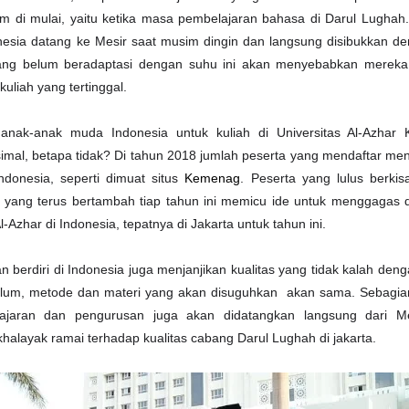
m di mulai, yaitu ketika masa pembelajaran bahasa di Darul Lugha
esia datang ke Mesir saat musim dingin dan langsung disibukkan de
ang belum beradaptasi dengan suhu ini akan menyebabkan mereka j
uliah yang tertinggal.
nak-anak muda Indonesia untuk kuliah di Universitas Al-Azhar 
al, betapa tidak? Di tahun 2018 jumlah peserta yang mendaftar me
Indonesia, seperti dimuat situs
Kemenag
. Peserta yang lulus berki
s yang terus bertambah tiap tahun ini memicu ide untuk menggagas
-Azhar di Indonesia, tepatnya di Jakarta untuk tahun ini.
 berdiri di Indonesia juga menjanjikan kualitas yang tidak kalah den
kulum, metode dan materi yang akan disuguhkan akan sama. Sebagia
jaran dan pengurusan juga akan didatangkan langsung dari Mes
alayak ramai terhadap kualitas cabang Darul Lughah di jakarta.