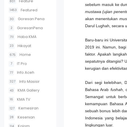
Feature
801
sebelum masuk ke duni
Featured
1453
mustawa (ujian penent
Goresan Pena
akan menentukan
mus
30
Darul Lughah, secara 
GoresanPena
2
Haba KMA
711
Baru-baru ini Universi
Hikayat
23
2019 ini. Namun, bagi
Home
faktor. Apakah langka
675
sepatutnya ditangisi? 
IT Pro
7
kerugian dan efektivita
Info Aceh
77
Info Masisir
327
Dari segi kelebihan, 
Bahasa Arab
fushah
, 
KMA Gallery
43
Semangat untuk berb
KMA TV
16
kemampuan Bahasa A
Kemesiran
127
sebuah bonus lebih da
Kesenian
28
Indonesia yang belaja
lingkungan luar.
Kolom
114