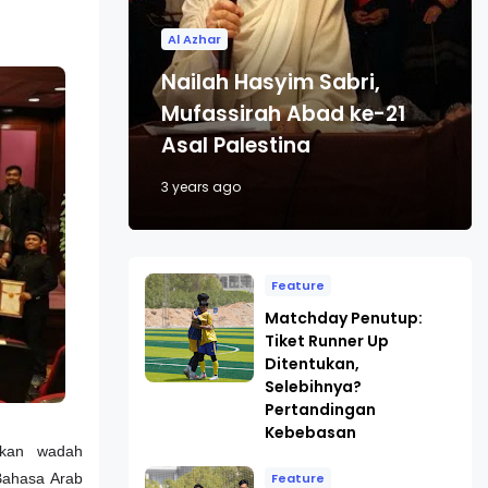
Al Azhar
Nailah Hasyim Sabri,
Mufassirah Abad ke-21
Asal Palestina
3 years ago
Feature
Matchday Penutup:
Tiket Runner Up
Ditentukan,
Selebihnya?
Pertandingan
Kebebasan
akan wadah
Feature
Bahasa Arab