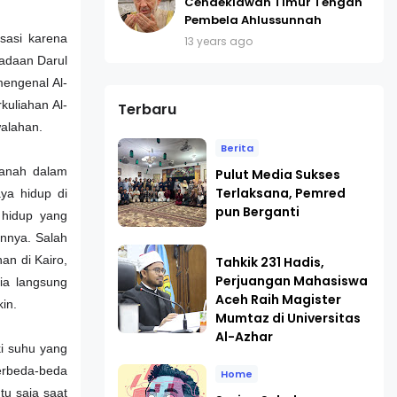
Cendekiawan Timur Tengah
Pembela Ahlussunnah
sasi karena
13 years ago
radaan Darul
engenal Al-
kuliahan Al-
Terbaru
walahan.
Berita
nanah dalam
Pulut Media Sukses
Terlaksana, Pemred
ya hidup di
pun Berganti
 hidup yang
nnya. Salah
an di Kairo,
Tahkik 231 Hadis,
Perjuangan Mahasiswa
ia langsung
Aceh Raih Magister
kin.
Mumtaz di Universitas
Al-Azhar
i suhu yang
erbeda-beda
Home
tu saja saat