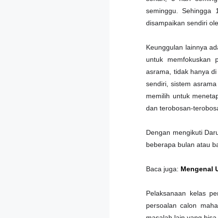
seminggu. Sehingga 1
disampaikan sendiri o
Keunggulan lainnya ada
untuk memfokuskan 
asrama, tidak hanya di 
sendiri, sistem asrama
memilih untuk menetap
dan terobosan-terobos
Dengan mengikuti Daru
beberapa bulan atau b
Baca juga:
Mengenal U
Pelaksanaan kelas pe
persoalan calon mahas
masalah lain yang bisa