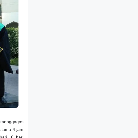
n menggagas
selama 4 jam
hari, 6 hari