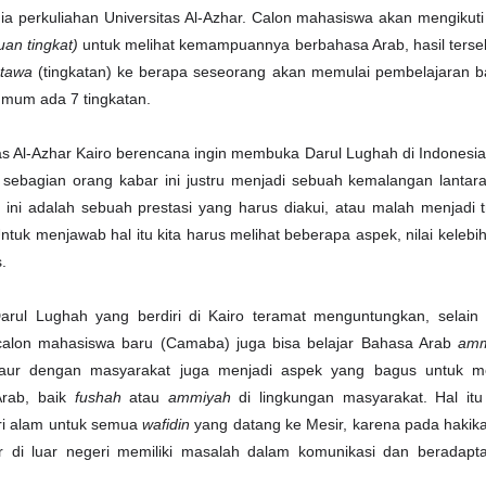
a perkuliahan Universitas Al-Azhar. Calon mahasiswa akan mengikuti
uan tingkat)
untuk melihat kemampuannya berbahasa Arab, hasil terse
tawa
(tingkatan) ke berapa seseorang akan memulai pembelajaran b
umum ada 7 tingkatan.
tas Al-Azhar Kairo berencana ingin membuka Darul Lughah di Indonesi
 sebagian orang kabar ini justru menjadi sebuah kemalangan lanta
h ini adalah sebuah prestasi yang harus diakui, atau malah menjadi 
Untuk menjawab hal itu kita harus melihat beberapa aspek, nilai keleb
s.
Darul Lughah yang berdiri di Kairo teramat menguntungkan, selain 
calon mahasiswa baru (Camaba) juga bisa belajar Bahasa Arab
am
aur dengan masyarakat juga menjadi aspek yang bagus untuk m
rab, baik
fushah
atau
ammiyah
di lingkungan masyarakat. Hal it
ri alam untuk semua
wafidin
yang datang ke Mesir, karena pada hakika
r di luar negeri memiliki masalah dalam komunikasi dan beradapta