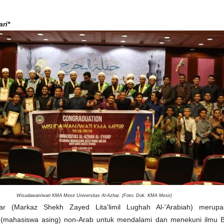
ri*
Wisudawan/wati KMA Mesir Universitas Al-Azhar. (Foto: Dok. KMA Mesir)
ar (Markaz Shekh Zayed Lita'limil Lughah Al-'Arabiah) merup
n
(mahasiswa asing) non-Arab untuk mendalami dan menekuni ilmu 