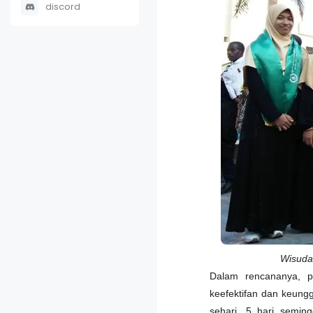
discord
Wisudaw
Dalam rencananya, pi
keefektifan dan keungg
sehari, 5 hari seming