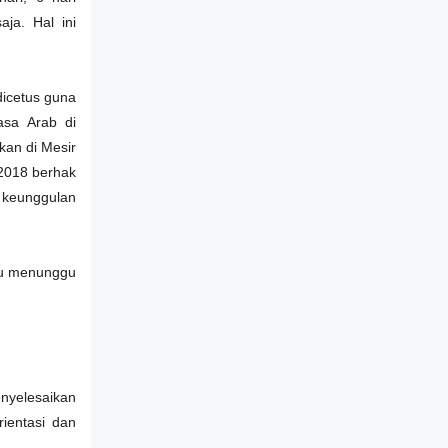
ja. Hal ini
dicetus guna
sa Arab di
kan di Mesir
 2018 berhak
 keunggulan
lu menunggu
nyelesaikan
rientasi dan