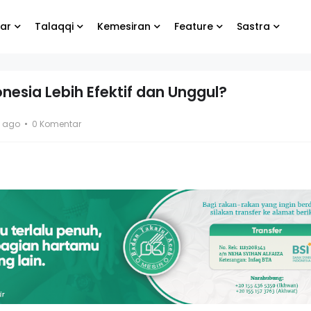
ar
Talaqqi
Kemesiran
Feature
Sastra
onesia Lebih Efektif dan Unggul?
bung
Biarlah yang lain
s ago
0 Komentar
e
menangis, yang
penting kamu tetap
bahagia
g Koko
El- Syibal