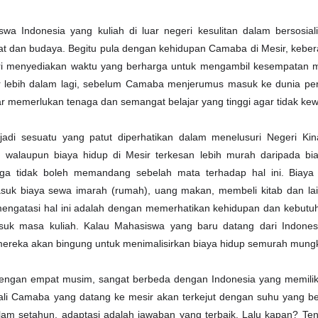
 Indonesia yang kuliah di luar negeri kesulitan dalam bersosiali
t dan budaya. Begitu pula dengan kehidupan Camaba di Mesir, kebe
iri menyediakan waktu yang berharga untuk mengambil kesempatan m
r lebih dalam lagi, sebelum Camaba menjerumus masuk ke dunia per
r memerlukan tenaga dan semangat belajar yang tinggi agar tidak ke
jadi sesuatu yang patut diperhatikan dalam menelusuri Negeri Ki
 walaupun biaya hidup di Mesir terkesan lebih murah daripada bia
ga tidak boleh memandang sebelah mata terhadap hal ini. Biaya
suk biaya sewa imarah (rumah), uang makan, membeli kitab dan lai
 mengatasi hal ini adalah dengan memerhatikan kehidupan dan kebutuh
uk masa kuliah. Kalau Mahasiswa yang baru datang dari Indones
mereka akan bingung untuk menimalisirkan biaya hidup semurah mung
dengan empat musim, sangat berbeda dengan Indonesia yang memilik
ali Camaba yang datang ke mesir akan terkejut dengan suhu yang b
lam setahun, adaptasi adalah jawaban yang terbaik. Lalu kapan? Ten