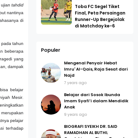
 ujian
tahdid
Toba FC Segel Tiket
Final, Peta Persaingan
but nantinya
Runner-Up Bergejolak
ahasanya di
di Matchday ke-6
a pada tahun
Populer
ran beberapa
tragedi yang
Mengenal Penyair Hebat
ihan, dampak
Imru' Al-Qais, Raja Sesat dari
Najd
7 years ago
bisa belajar
Belajar dari Sosok Ibunda
miyah
Mesir.
Imam Syafi’i dalam Mendidik
eningkatkan
Anak
u merupakan
9 years ago
tnya pelajar
BIOGRAFI SYEIKH DR. SAID
si terhadap
RAMADHAN AL BUTHI;