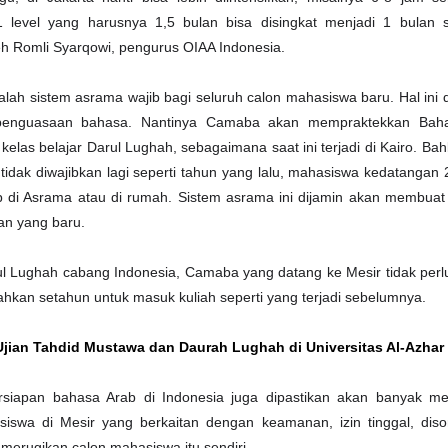
 level yang harusnya 1,5 bulan bisa disingkat menjadi 1 bulan sa
leh Romli Syarqowi, pengurus OIAA Indonesia.
lah sistem asrama wajib bagi seluruh calon mahasiswa baru. Hal ini 
penguasaan bahasa. Nantinya Camaba akan mempraktekkan Baha
kelas belajar Darul Lughah, sebagaimana saat ini terjadi di Kairo. Bah
 tidak diwajibkan lagi seperti tahun yang lalu, mahasiswa kedatangan
 di Asrama atau di rumah. Sistem asrama ini dijamin akan membuat
an yang baru.
l Lughah cabang Indonesia, Camaba yang datang ke Mesir tidak per
ahkan setahun untuk masuk kuliah seperti yang terjadi sebelumnya.
jian Tahdid Mustawa dan Daurah Lughah di Universitas Al-Azhar
rsiapan bahasa Arab di Indonesia juga dipastikan akan banyak me
iswa di Mesir yang berkaitan dengan keamanan, izin tinggal, diso
 merugikan calon mahasiswa itu sendiri