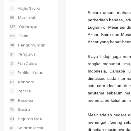
Majlis Syura
13
Secara umum mahasiswa
Muslimah
98
perbedaan bahasa, ada
Olahraga
127
Lughah di Mesir send
Azhar, Kairo dan Mesi
Opini
122
Azhar yang benar-bena
Pengumuman
38
Pengurus
81
Biaya hidup juga men
Poh Cakra
3
rangka menuntut ilmu,
Indonesia, Camaba ju
Profiles Ketua
13
dimaksud sudah terma
Random
67
satu cara ideal untuk
Recipe
1
terutama sebelum mas
Resensi
38
memulai perkuliahan, 
Sastra
79
Mesir adalah negara 
Sejarah KMA
24
menengah. Sering sek
Sejarah Mesir
16
di setiap musimnya da