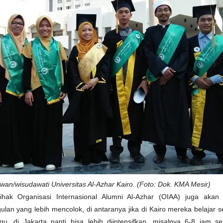
an/wisudawati Universitas Al-Azhar Kairo. (Foto: Dok. KMA Mesir)
hak Organisasi Internasional Alumni Al-Azhar (OIAA) juga aka
ulan yang lebih mencolok, di antaranya jika di Kairo mereka belajar 
gu, di Jakarta nanti bisa lebih diintensifkan, misalnya 6-8 jam se