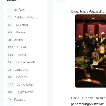
AD/ART
3
Oleh:
Haris Akbar Zaha
Akhbar Al-Azhar
74
Al Azhar
190
Alumni
60
Artike
21
Artikel
528
Berita
866
Budaya Aceh
57
Cerbung
23
Cerpen
105
Dunia Islam
205
Egypt News
102
Darul Lughah Al-Azh
Fatawa
19
penampungan
wafidi