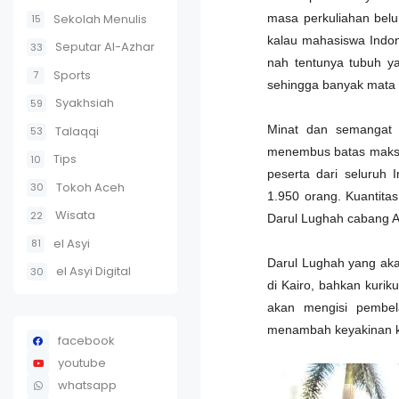
Sekolah Menulis
masa perkuliahan belu
15
kalau mahasiswa Indon
Seputar Al-Azhar
33
nah tentunya tubuh y
Sports
7
sehingga banyak mata k
Syakhsiah
59
Minat dan semangat a
Talaqqi
53
menembus batas maksim
Tips
10
peserta dari seluruh 
Tokoh Aceh
30
1.950 orang. Kuantita
Wisata
22
Darul Lughah cabang Al
el Asyi
81
Darul Lughah yang akan
el Asyi Digital
30
di Kairo, bahkan kuri
akan mengisi pembela
menambah keyakinan kh
facebook
youtube
whatsapp