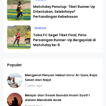
Matchday Penutup: Tiket Runner Up
Ditentukan, Selebihnya?
Pertandingan Kebebasan
Feature
Toba FC Segel Tiket Final, Peta
Persaingan Runner-Up Bergejolak di
Matchday ke-6
Populer
Mengenal Penyair Hebat Imru' Al-Qais, Raja
Sesat dari Najd
7 years ago
Belajar dari Sosok Ibunda Imam Syafi’i
dalam Mendidik Anak
9 years ago