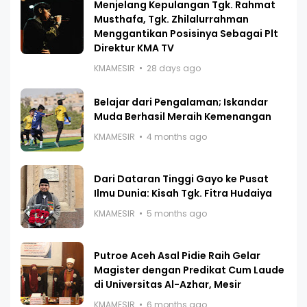
Menjelang Kepulangan Tgk. Rahmat
Musthafa, Tgk. Zhilalurrahman
Menggantikan Posisinya Sebagai Plt
Direktur KMA TV
KMAMESIR
28 days ago
Belajar dari Pengalaman; Iskandar
Muda Berhasil Meraih Kemenangan
KMAMESIR
4 months ago
Dari Dataran Tinggi Gayo ke Pusat
Ilmu Dunia: Kisah Tgk. Fitra Hudaiya
KMAMESIR
5 months ago
Putroe Aceh Asal Pidie Raih Gelar
Magister dengan Predikat Cum Laude
di Universitas Al-Azhar, Mesir
KMAMESIR
6 months ago