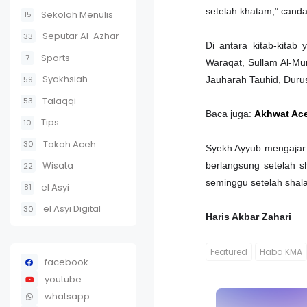
setelah khatam,” cand
Sekolah Menulis
15
Seputar Al-Azhar
33
Di antara kitab-kita
Sports
7
Waraqat, Sullam Al-Mun
Syakhsiah
59
Jauharah Tauhid, Duru
Talaqqi
53
Baca juga:
Akhwat Ace
Tips
10
Tokoh Aceh
30
Syekh Ayyub mengajar 
Wisata
berlangsung setelah sh
22
seminggu setelah shala
el Asyi
81
el Asyi Digital
30
Haris Akbar Zahari
Featured
Haba KMA
facebook
youtube
whatsapp