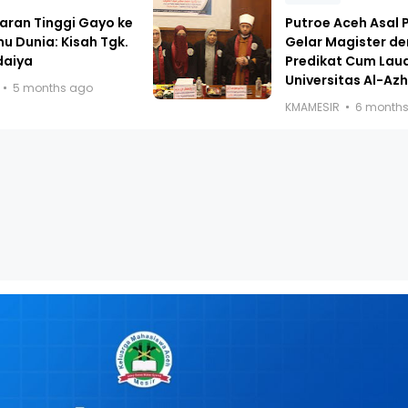
aran Tinggi Gayo ke
Putroe Aceh Asal P
mu Dunia: Kisah Tgk.
Gelar Magister d
daiya
Predikat Cum Laud
Universitas Al-Azh
5 months ago
KMAMESIR
6 month