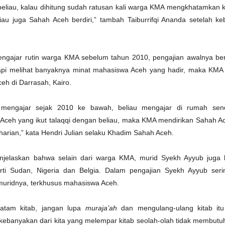
beliau, kalau dihitung sudah ratusan kali warga KMA mengkhatamkan 
eliau juga Sahah Aceh berdiri,” tambah Taiburrifqi Ananda setelah k
ngajar rutin warga KMA sebelum tahun 2010, pengajian awalnya ber
api melihat banyaknya minat mahasiswa Aceh yang hadir, maka KM
h di Darrasah, Kairo.
mengajar sejak 2010 ke bawah, beliau mengajar di rumah sendi
ceh yang ikut talaqqi dengan beliau, maka KMA mendirikan Sahah A
 harian,” kata Hendri Julian selaku Khadim Sahah Aceh.
enjelaskan bahwa selain dari warga KMA, murid Syekh Ayyub juga b
rti Sudan, Nigeria dan Belgia. Dalam pengajian Syekh Ayyub ser
muridnya, terkhusus mahasiswa Aceh.
atam kitab, jangan lupa
muraja’ah
dan mengulang-ulang kitab itu
a, kebanyakan dari kita yang melempar kitab seolah-olah tidak membutu