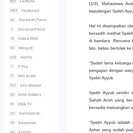
Feature
801
(1/3). Mahasiswa Ac
Featured
1453
kepulangan Syekh Ayyu
Goresan Pena
30
Hal ini disampaikan o
GoresanPena
2
bersedih melihat Syek
Haba KMA
711
di bandara. Rencana 
Hikayat
23
lalu, beliau bertolak k
Home
675
“Sudah lama keluarga 
IT Pro
7
pengajian dengan warga
Info Aceh
77
Syekh Ayyub.
Info Masisir
327
Syekh Ayyub sendiri 
KMA Gallery
43
Sahah Aceh yang bera
KMA TV
16
bersedia meluangkan w
Kemesiran
127
Kesenian
“Syekh Ayyub adalah
28
Azhar yang sudah pul
Kolom
114