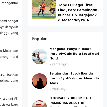
, mengantar
Toba FC Segel Tiket
Final, Peta Persaingan
Runner-Up Bergejolak
di Matchday ke-6
“Kami sangat
 Syekh Ayyub
minggu yang
Populer
Mengenal Penyair Hebat
da Mesir dan
Imru' Al-Qais, Raja Sesat dari
eorang murid
Najd
7 years ago
Belajar dari Sosok Ibunda
iro, bahkan
Imam Syafi’i dalam Mendidik
eliau, yang
Anak
9 years ago
BIOGRAFI SYEIKH DR. SAID
 alumni Al-
RAMADHAN AL BUTHI;
asiswa baru