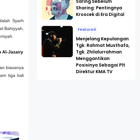
Saring Sebelum
Sharing: Pentingnya
Kroscek di Era Digital
dalah Syarh
al-Bahiyyah,
Featured
umiyah.
Menjelang Kepulangan
Tgk. Rahmat Musthafa,
Tgk. Zhilalurrahman
 Al-Jazairy
Menggantikan
Posisinya Sebagai Plt
ian biasanya
Direktur KMA TV
am tiga kali