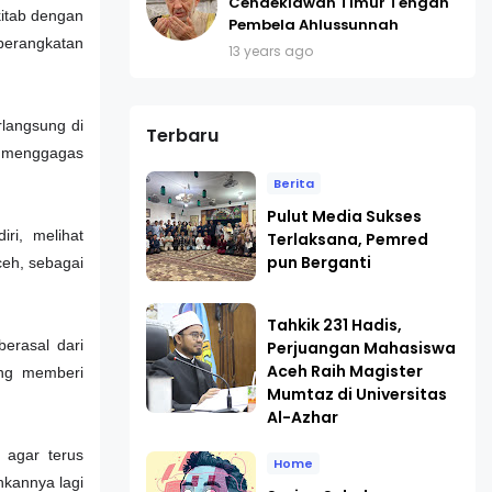
Cendekiawan Timur Tengah
kitab dengan
Pembela Ahlussunnah
eberangkatan
13 years ago
langsung di
Terbaru
A menggagas
Berita
Pulut Media Sukses
ri, melihat
Terlaksana, Pemred
pun Berganti
ceh, sebagai
Tahkik 231 Hadis,
erasal dari
Perjuangan Mahasiswa
Aceh Raih Magister
ing memberi
Mumtaz di Universitas
Al-Azhar
 agar terus
Home
hkannya lagi