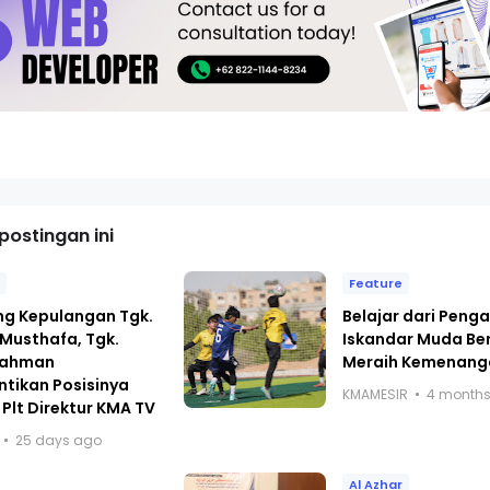
ostingan ini
d
Feature
ng Kepulangan Tgk.
Belajar dari Peng
Musthafa, Tgk.
Iskandar Muda Ber
rrahman
Meraih Kemenang
tikan Posisinya
KMAMESIR
4 month
Plt Direktur KMA TV
25 days ago
Al Azhar