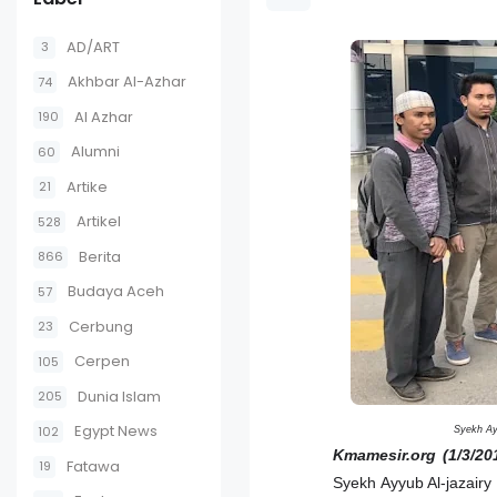
AD/ART
3
Akhbar Al-Azhar
74
Al Azhar
190
Alumni
60
Artike
21
Artikel
528
Berita
866
Budaya Aceh
57
Cerbung
23
Cerpen
105
Dunia Islam
205
Egypt News
102
Syekh Ay
Kmamesir.org (1/3/20
Fatawa
19
Syekh Ayyub Al-jazair