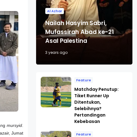
Al Azhar
Nailah Hasyim Sabri,
Mufassirah Abad ke-21
Asal Palestina
3 years ago
Feature
Matchday Penutup:
Tiket Runner Up
Ditentukan,
Selebihnya?
Pertandingan
Kebebasan
rang
mursyid
.
azair, Jumat
Feature