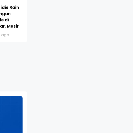
idie Raih
engan
e di
ar, Mesir
s ago