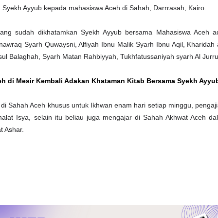
a Syekh Ayyub kepada mahasiswa Aceh di Sahah, Darrrasah, Kairo.
b yang sudah dikhatamkan Syekh Ayyub bersama Mahasiswa Aceh a
awraq Syarh Quwaysni, Alfiyah Ibnu Malik Syarh Ibnu Aqil, Kharidah 
sul Balaghah, Syarh Matan Rahbiyyah, Tukhfatussaniyah syarh Al Jurr
h di Mesir Kembali Adakan Khataman Kitab Bersama Syekh Ayyub
di Sahah Aceh khusus untuk Ikhwan enam hari setiap minggu, pengaj
alat Isya, selain itu beliau juga mengajar di Sahah Akhwat Aceh dal
t Ashar.