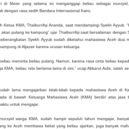
eh di Mesir yang selama ini menganggap beliau sebagai
mursyid
b dengan rasa sedih Bandara Internasional Kairo.
leh Ketua KMA, Thaiburrifqi Ananda, saat mendampingi Syekh Ayyub. 
h akan pulang ke kampung” ujar Thaiburrifqi saat bersalaman dengan
keberangkatan Syekh Ayyub sudah diketahui mahasiswa Aceh dua 
e kampung di Aljazair karena urusan keluarga.
beliau meminta beliau pulang. Namun, karena rasa cinta beliau kepa
 KMA, beliau rela berlama-lama di sini,” ucap Abkarul Aufa, salah s
sudah lama mengajarkan kitab-kitab kepada mahasiswa Aceh di Ka
da di bawah Keluarga Mahasiswa Aceh (KMA) berdiri atas jasa b
aktu untuk mengajar.
mursyid
warga KMA, sudah hampir sepuluh tahun mengajar, banyak
ang ke Aceh membawa bekal yang beliau ajarkan, juga banyak mah