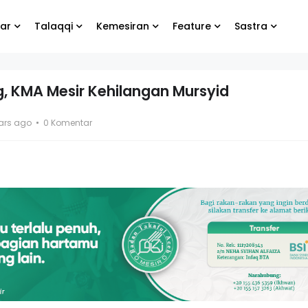
ar
Talaqqi
Kemesiran
Feature
Sastra
, KMA Mesir Kehilangan Mursyid
bung
Biarlah yang lain
ars ago
0 Komentar
e
menangis, yang
penting kamu tetap
bahagia
g Koko
El- Syibal