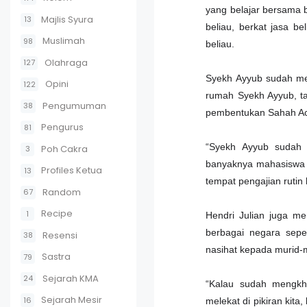
yang belajar bersama 
Majlis Syura
13
beliau, berkat jasa b
Muslimah
98
beliau.
Olahraga
127
Syekh Ayyub sudah me
Opini
122
rumah Syekh Ayyub, t
Pengumuman
38
pembentukan Sahah Ace
Pengurus
81
“Syekh Ayyub sudah 
Poh Cakra
3
banyaknya mahasiswa A
Profiles Ketua
13
tempat pengajian rutin
Random
67
Recipe
1
Hendri Julian juga m
berbagai negara sepe
Resensi
38
nasihat kepada murid-
Sastra
79
Sejarah KMA
24
“Kalau sudah mengkh
Sejarah Mesir
16
melekat di pikiran kit