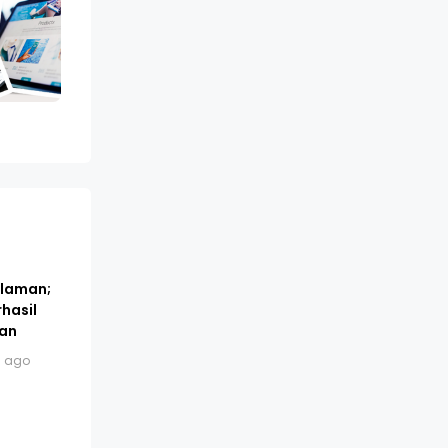
alaman;
hasil
an
s ago