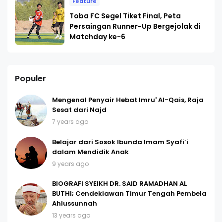
Feature
Toba FC Segel Tiket Final, Peta
Persaingan Runner-Up Bergejolak di
Matchday ke-6
Populer
Mengenal Penyair Hebat Imru' Al-Qais, Raja
Sesat dari Najd
7 years ago
Belajar dari Sosok Ibunda Imam Syafi’i
dalam Mendidik Anak
9 years ago
BIOGRAFI SYEIKH DR. SAID RAMADHAN AL
BUTHI; Cendekiawan Timur Tengah Pembela
Ahlussunnah
13 years ago