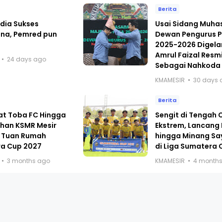
Berita
dia Sukses
Usai Sidang Muh
ana, Pemred pun
Dewan Pengurus P
i
2025-2026 Digelar
Amrul Faizal Resmi
24 days ago
Sebagai Nahkoda
KMAMESIR
30 days 
Berita
at Toba FC Hingga
Sengit di Tengah
han KSMR Mesir
Ekstrem, Lancang
 Tuan Rumah
hingga Minang Sa
a Cup 2027
di Liga Sumatera 
3 months ago
KMAMESIR
4 month