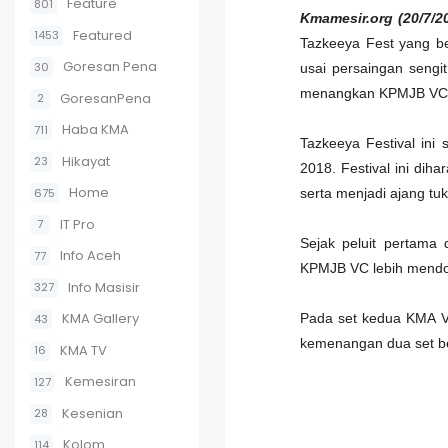
Feature
801
Kmamesir.org (20/7/2
Featured
1453
Tazkeeya Fest yang be
Goresan Pena
30
usai persaingan sengi
menangkan KPMJB V
GoresanPena
2
Haba KMA
711
Tazkeeya Festival ini
Hikayat
23
2018. Festival ini di
Home
675
serta menjadi ajang t
IT Pro
7
Sejak peluit pertama 
Info Aceh
77
KPMJB VC lebih mendo
Info Masisir
327
KMA Gallery
Pada set kedua KMA VC
43
kemenangan dua set be
KMA TV
16
Kemesiran
127
Kesenian
28
Kolom
114