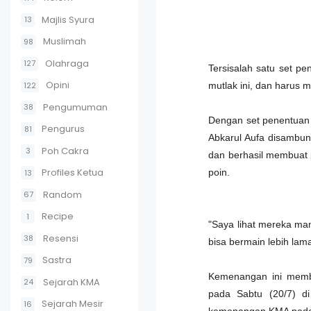
Majlis Syura
13
Muslimah
98
Olahraga
127
Tersisalah satu set 
Opini
122
mutlak ini, dan harus 
Pengumuman
38
Dengan set penentuan
Pengurus
81
Abkarul Aufa disambung
Poh Cakra
3
dan berhasil membuat 
Profiles Ketua
poin.
13
Random
67
Recipe
1
"Saya lihat mereka ma
Resensi
38
bisa bermain lebih lam
Sastra
79
Kemenangan ini memb
Sejarah KMA
24
pada Sabtu (20/7) d
Sejarah Mesir
16