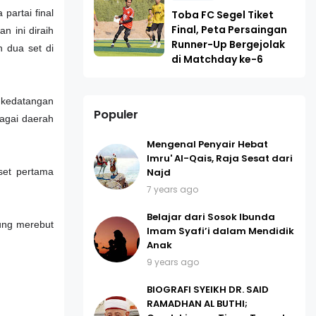
partai final
Toba FC Segel Tiket
Final, Peta Persaingan
n ini diraih
Runner-Up Bergejolak
n dua set di
di Matchday ke-6
a kedatangan
Populer
bagai daerah
Mengenal Penyair Hebat
Imru' Al-Qais, Raja Sesat dari
Najd
 set pertama
7 years ago
Belajar dari Sosok Ibunda
sung merebut
Imam Syafi’i dalam Mendidik
Anak
9 years ago
BIOGRAFI SYEIKH DR. SAID
RAMADHAN AL BUTHI;