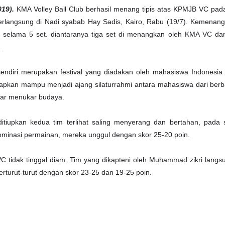
019).
KMA Volley Ball Club berhasil menang tipis atas KPMJB VC pada 
rlangsung di Nadi syabab Hay Sadis, Kairo, Rabu (19/7). Kemenanga
t selama 5 set. diantaranya tiga set di menangkan oleh KMA VC da
C.
 sendiri merupakan festival yang diadakan oleh mahasiswa Indonesi
harapkan mampu menjadi ajang silaturrahmi antara mahasiswa dari ber
ukar menukar budaya.
ditiupkan kedua tim terlihat saling menyerang dan bertahan, pada
minasi permainan, mereka unggul dengan skor 25-20 poin.
 tidak tinggal diam. Tim yang dikapteni oleh Muhammad zikri lang
rturut-turut dengan skor 23-25 dan 19-25 poin.