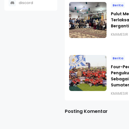
discord
Berita
Pulut Me
Terlaks
Bergant
KMAMESIR
Berita
Four-Pe
Penguku
Sebagai
Sumater
KMAMESIR
Posting Komentar