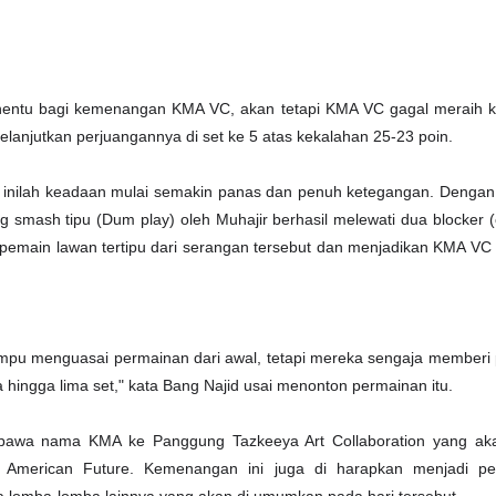
penentu bagi kemenangan KMA VC, akan tetapi KMA VC gagal meraih
melanjutkan perjuangannya di set ke 5 atas kekalahan 25-23 poin.
 inilah keadaan mulai semakin panas dan penuh ketegangan. Dengan
 smash tipu (Dum play) oleh Muhajir berhasil melewati dua blocker (
pemain lawan tertipu dari serangan tersebut dan menjadikan KMA VC
mpu menguasai permainan dari awal, tetapi mereka sengaja memberi
a hingga lima set," kata Bang Najid usai menonton permainan itu.
awa nama KMA ke Panggung Tazkeeya Art Collaboration yang ak
i American Future. Kemenangan ini juga di harapkan menjadi p