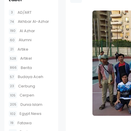
AD/ART
3
Akhbar Al-Azhar
74
Al Azhar
190
Alumni
60
Artike
21
Artikel
528
Berita
866
Budaya Aceh
57
Cerbung
23
Cerpen
105
Dunia Islam
205
Egypt News
102
Fatawa
19