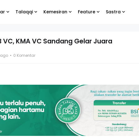
ar
Talaqqi
Kemesiran
Feature
Sastra
 VC, KMA VC Sandang Gelar Juara
abung
Biarlah yang lain
 ago
0 Komentar
te
menangis, yang
penting kamu tetap
bahagia
ng Koko
El- Syibal