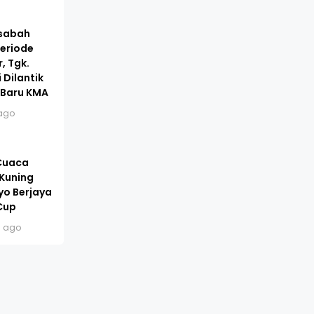
asabah
eriode
, Tgk.
 Dilantik
 Baru KMA
ago
 Cuaca
 Kuning
yo Berjaya
Cup
s ago