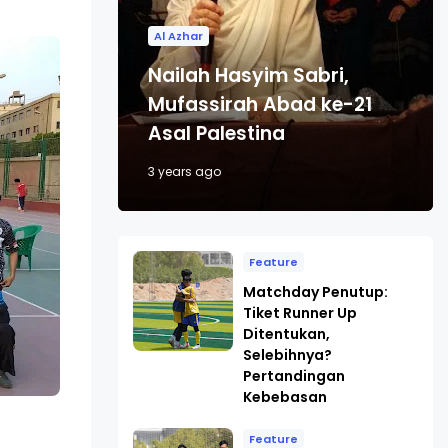
Al Azhar
Nailah Hasyim Sabri,
Mufassirah Abad ke-21
Asal Palestina
3 years ago
Feature
Matchday Penutup:
Tiket Runner Up
Ditentukan,
Selebihnya?
Pertandingan
Kebebasan
Feature