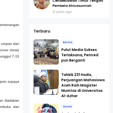
Cendekiawan Timur Tengah
Pembela Ahlussunnah
13 years ago
 kemenangan
Terbaru
Berita
 umpan dari
Pulut Media Sukses
cover close)
Terlaksana, Pemred
 unggul 7-15
pun Berganti
Tahkik 231 Hadis,
Perjuangan Mahasiswa
 poin supaya
Aceh Raih Magister
Mumtaz di Universitas
Al-Azhar
an diadakan
Home
embuka dari