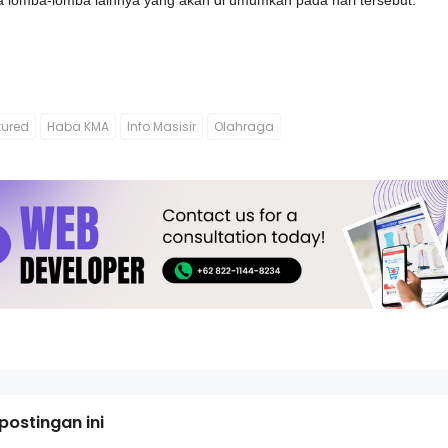
lomba-lomba lainnya yang akan di umumkan pada hari tersebut.
tured
Haba KMA
Info Masisir
Olahraga
ostingan ini