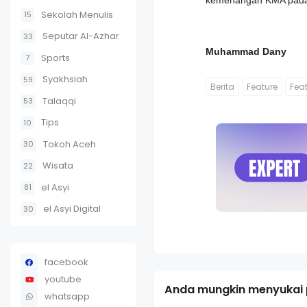
kemenangan KMA pada 
Sekolah Menulis
15
Seputar Al-Azhar
33
Muhammad Dany
Sports
7
Syakhsiah
59
Berita
Feature
Fea
Talaqqi
53
Tips
10
Tokoh Aceh
30
Wisata
22
el Asyi
81
el Asyi Digital
30
facebook
youtube
Anda mungkin menyukai p
whatsapp