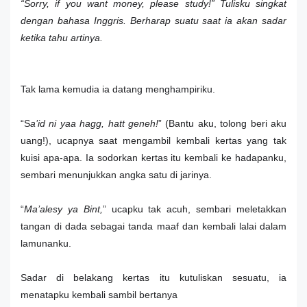
“Sorry, if you want money, please study!
” Tulisku singkat
dengan bahasa Inggris. Berharap suatu saat ia akan sadar
ketika tahu artinya.
Tak lama kemudia ia datang menghampiriku.
“S
a’id ni yaa hagg, hatt geneh!
” (Bantu aku, tolong beri aku
uang!), ucapnya saat mengambil kembali kertas yang tak
kuisi apa-apa. Ia sodorkan kertas itu kembali ke hadapanku,
sembari menunjukkan angka satu di jarinya.
“
Ma’alesy ya Bint,
” ucapku tak acuh, sembari meletakkan
tangan di dada sebagai tanda maaf dan kembali lalai dalam
lamunanku.
Sadar di belakang kertas itu kutuliskan sesuatu, ia
menatapku kembali sambil bertanya