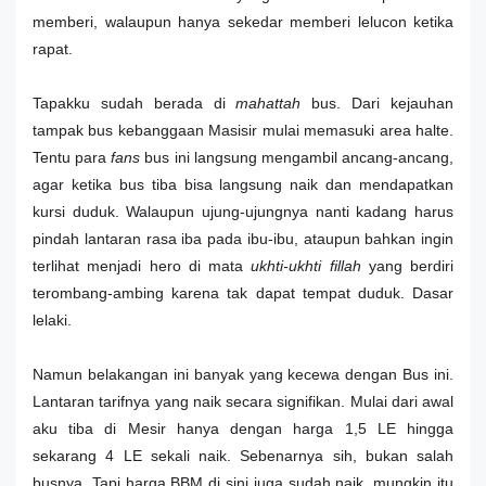
memberi, walaupun hanya sekedar memberi lelucon ketika
rapat.
Tapakku sudah berada di
mahattah
bus. Dari kejauhan
tampak bus kebanggaan Masisir mulai memasuki area halte.
Tentu para
fans
bus ini langsung mengambil ancang-ancang,
agar ketika bus tiba bisa langsung naik dan mendapatkan
kursi duduk. Walaupun ujung-ujungnya nanti kadang harus
pindah lantaran rasa iba pada ibu-ibu, ataupun bahkan ingin
terlihat menjadi hero di mata
ukhti-ukhti fillah
yang berdiri
terombang-ambing karena tak dapat tempat duduk. Dasar
lelaki.
Namun belakangan ini banyak yang kecewa dengan Bus ini.
Lantaran tarifnya yang naik secara signifikan. Mulai dari awal
aku tiba di Mesir hanya dengan harga 1,5 LE hingga
sekarang 4 LE sekali naik. Sebenarnya sih, bukan salah
busnya. Tapi harga BBM di sini juga sudah naik, mungkin itu