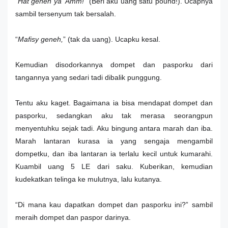
“
Hat geneh ya ‘Amm!
” (Beri aku uang satu pound!). Ucapnya
sambil tersenyum tak bersalah.
“
Mafisy geneh,
” (tak da uang). Ucapku kesal.
Kemudian disodorkannya dompet dan pasporku dari
tangannya yang sedari tadi dibalik punggung.
Tentu aku kaget. Bagaimana ia bisa mendapat dompet dan
pasporku, sedangkan aku tak merasa seorangpun
menyentuhku sejak tadi. Aku bingung antara marah dan iba.
Marah lantaran kurasa ia yang sengaja mengambil
dompetku, dan iba lantaran ia terlalu kecil untuk kumarahi.
Kuambil uang 5 LE dari saku. Kuberikan, kemudian
kudekatkan telinga ke mulutnya, lalu kutanya.
“Di mana kau dapatkan dompet dan pasporku ini?” sambil
meraih dompet dan paspor darinya.