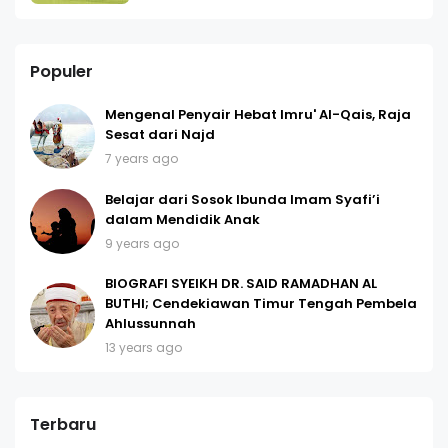
Populer
Mengenal Penyair Hebat Imru' Al-Qais, Raja
Sesat dari Najd
7 years ago
Belajar dari Sosok Ibunda Imam Syafi’i
dalam Mendidik Anak
9 years ago
BIOGRAFI SYEIKH DR. SAID RAMADHAN AL
BUTHI; Cendekiawan Timur Tengah Pembela
Ahlussunnah
13 years ago
Terbaru