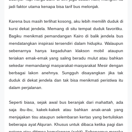
jadi faktor utama kenapa bisa tarif bus melonjak.
Karena bus masih terlihat kosong, aku lebih memilih duduk di
kursi dekat jendela. Memang di situ tempat duduk favoritku.
Bagiku menikmati pemandangan Kairo di balik jendela bus
mendatangkan inspirasi tersendiri dalam hidupku. Walaupun
sebenarnya hanya kegaduhan klakson mobil ataupun
teriakan emak-emak yang saling beradu mulut atau bahkan
sekedar memandangi masyarakat-masyarakat Mesir dengan
berbagai lakon anehnya. Sungguh disayangkan jika tak
duduk di dekat jendela dan tak bisa menikmati peristiwa itu
dalam perjalanan.
Seperti biasa, sejak awal bus beranjak dari
mahattah,
ada
saja ibu-ibu, kakek-kakek atau bahkan anak-anak yang
menjajakan tisu ataupun selembaran kertas yang bertuliskan
beberapa ayat Alquran. Khusus untuk dibaca ketika pagi dan
petang atau ditimpa kemalangan (sakit). Sebenarnya mereka