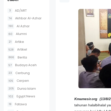
AD/ART
3
Akhbar Al-Azhar
74
Al Azhar
190
Alumni
60
Artike
21
Artikel
528
Berita
866
Budaya Aceh
57
Cerbung
23
Cerpen
105
Dunia Islam
205
Egypt News
102
Kmamesir.org (13/8/2
Fatawa
19
tahunan halalbihalal y