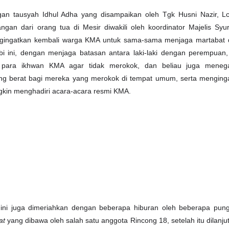
ngan tausyah Idhul Adha yang disampaikan oleh Tgk Husni Nazir, L
gan dari orang tua di Mesir diwakili oleh koordinator Majelis Sy
ngingatkan kembali warga KMA untuk sama-sama menjaga martabat
i ini, dengan menjaga batasan antara laki-laki dengan perempuan,
 para ikhwan KMA agar tidak merokok, dan beliau juga meneg
ng berat bagi mereka yang merokok di tempat umum, serta menging
kin menghadiri acara-acara resmi KMA.
li ini juga dimeriahkan dengan beberapa hiburan oleh beberapa pu
at
yang dibawa oleh salah satu anggota Rincong 18, setelah itu dilanj