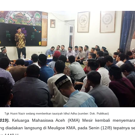
Tgk Husni Nazir sedang memberikan tausiyah Idhul Adha (sumber: Dok. Publikasi)
019).
Keluarga Mahasiswa Aceh (KMA) Mesir kembali menyemara
ang diadakan langsung di Meuligoe KMA, pada Senin (12/8) tepatnya se