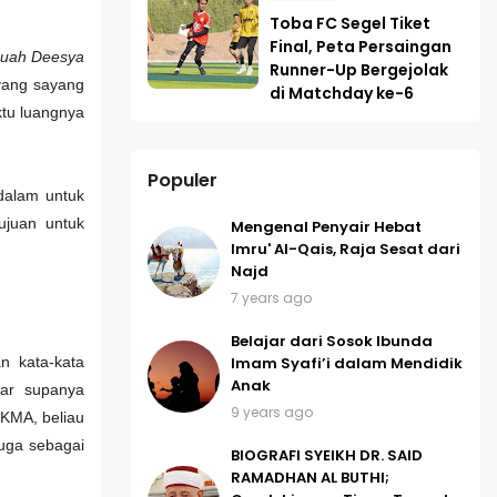
Toba FC Segel Tiket
Final, Peta Persaingan
euah Deesya
Runner-Up Bergejolak
yang sayang
di Matchday ke-6
ktu luangnya
Populer
dalam untuk
ujuan untuk
Mengenal Penyair Hebat
Imru' Al-Qais, Raja Sesat dari
Najd
7 years ago
Belajar dari Sosok Ibunda
Imam Syafi’i dalam Mendidik
n kata-kata
Anak
ar supanya
9 years ago
a KMA, beliau
uga sebagai
BIOGRAFI SYEIKH DR. SAID
RAMADHAN AL BUTHI;