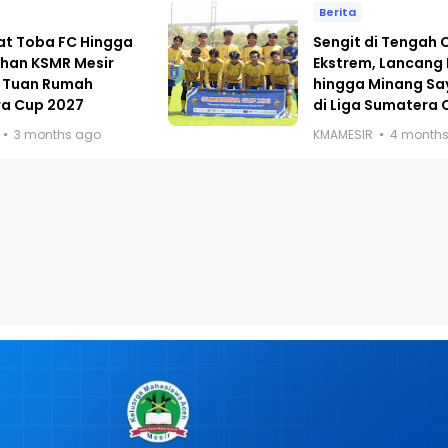
Berita
at Toba FC Hingga
Sengit di Tengah
han KSMR Mesir
Ekstrem, Lancang
 Tuan Rumah
hingga Minang Sa
a Cup 2027
di Liga Sumatera 
3 months ago
KMAMESIR
4 month