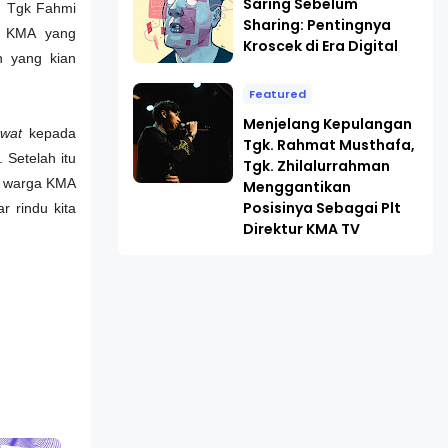
Saring Sebelum
 Tgk Fahmi
Sharing: Pentingnya
ua KMA yang
Kroscek di Era Digital
 yang kian
Featured
Menjelang Kepulangan
awat
kepada
Tgk. Rahmat Musthafa,
Setelah itu
Tgk. Zhilalurrahman
a warga KMA
Menggantikan
Posisinya Sebagai Plt
r rindu kita
Direktur KMA TV