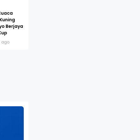
 Cuaca
 Kuning
yo Berjaya
Cup
s ago