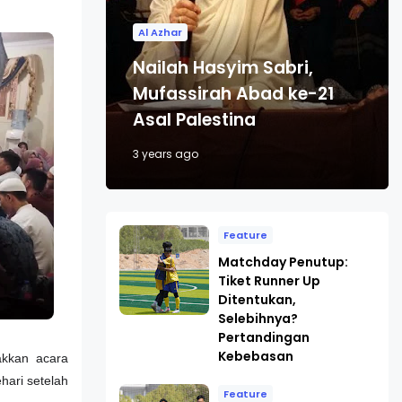
Al Azhar
Nailah Hasyim Sabri,
Mufassirah Abad ke-21
Asal Palestina
3 years ago
Feature
Matchday Penutup:
Tiket Runner Up
Ditentukan,
Selebihnya?
Pertandingan
Kebebasan
kkan acara
hari setelah
Feature