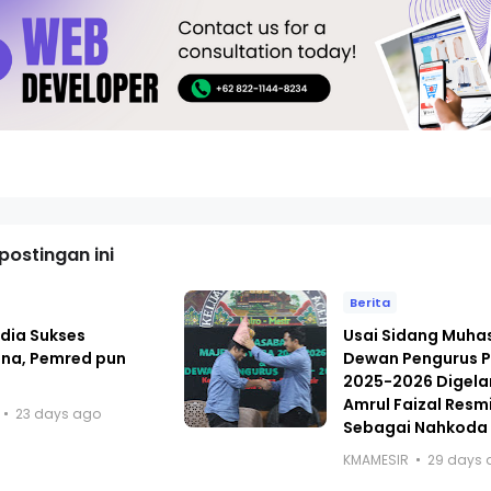
ostingan ini
Berita
dia Sukses
Usai Sidang Muh
ana, Pemred pun
Dewan Pengurus P
i
2025-2026 Digelar
Amrul Faizal Resmi
23 days ago
Sebagai Nahkoda
KMAMESIR
29 days 