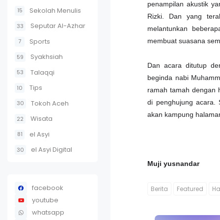
penampilan akustik ya
Sekolah Menulis
15
Rizki. Dan yang ter
Seputar Al-Azhar
33
melantunkan bebera
Sports
membuat suasana sema
7
Syakhsiah
59
Dan acara ditutup d
Talaqqi
53
beginda nabi Muhammad
Tips
10
ramah tamah dengan h
di penghujung acara. 
Tokoh Aceh
30
akan kampung halaman
Wisata
22
el Asyi
81
el Asyi Digital
30
Muji yusnandar
facebook
Berita
Featured
Ha
youtube
whatsapp