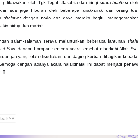
ng dibawakan oleh Tgk Teguh Sasabila dan iringi suara
beatbox
oleh
akhir ada juga hiburan oleh beberapa anak-anak dari orang t
pa
shalawat
dengan nada dan gaya mereka begitu menggemaskan
kin hidup dan meriah.
engan salam-salaman seraya melantunkan beberapa lantunan
shal
 Saw. dengan harapan semoga acara tersebut diberkahi Allah Swt. 
idangan yang telah disediakan, dan daging kurban dibagikan kepad
Semoga dengan adanya acara halalbihalal ini dapat menjadi penawa
.[]
ba KMA