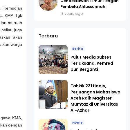
Cendekiawan Timur Tengah
Pembela Ahlussunnah
c. Kemudian
13 years ago
ura KMA Tgk
 dan muruah
 beliau juga
Terbaru
askan akan
atkan warga
Berita
Pulut Media Sukses
Terlaksana, Pemred
pun Berganti
Tahkik 231 Hadis,
Perjuangan Mahasiswa
Aceh Raih Magister
Mumtaz di Universitas
Al-Azhar
nggawa KMA,
Home
utkan dengan