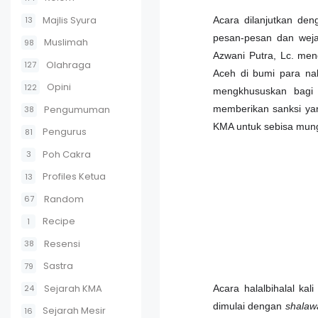
Majlis Syura
13
Acara dilanjutkan de
pesan-pesan dan wejan
Muslimah
98
Azwani Putra, Lc. me
Olahraga
127
Aceh di bumi para nab
Opini
122
mengkhususkan bagi
Pengumuman
memberikan sanksi ya
38
KMA untuk sebisa mung
Pengurus
81
Poh Cakra
3
Profiles Ketua
13
Random
67
Recipe
1
Resensi
38
Sastra
79
Sejarah KMA
24
Acara halalbihalal ka
dimulai dengan
shalaw
Sejarah Mesir
16