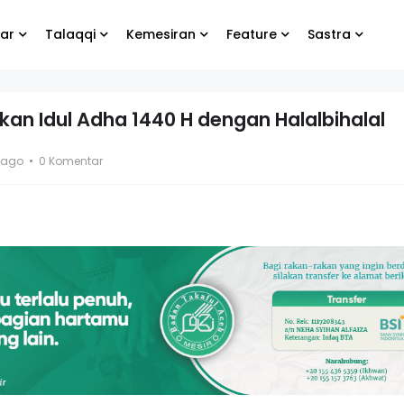
ar
Talaqqi
Kemesiran
Feature
Sastra
an Idul Adha 1440 H dengan Halalbihalal
bung
Biarlah yang lain
 ago
0 Komentar
e
menangis, yang
penting kamu tetap
bahagia
g Koko
El- Syibal