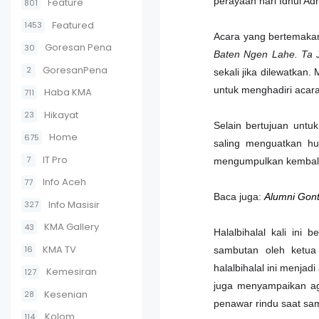
perayaan hari Idhul A
Feature
801
Featured
1453
Acara yang bertemaka
Goresan Pena
30
Baten Ngen Lahe. Ta
GoresanPena
2
sekali jika dilewatka
untuk menghadiri acara 
Haba KMA
711
Hikayat
23
Selain bertujuan unt
Home
675
saling menguatkan hu
IT Pro
7
mengumpulkan kembali 
Info Aceh
77
Baca juga:
Alumni Gon
Info Masisir
327
KMA Gallery
43
Halalbihalal kali ini
KMA TV
16
sambutan oleh ketua
halalbihalal ini menjad
Kemesiran
127
juga menyampaikan ag
Kesenian
28
penawar rindu saat sa
Kolom
114