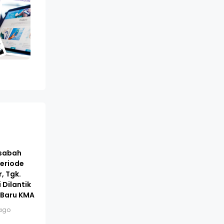
asabah
eriode
, Tgk.
 Dilantik
 Baru KMA
ago