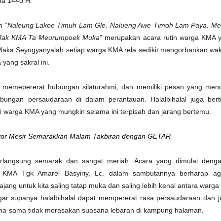
dha 1440 H.
n ”
Naleung Lakoe Timuh Lam Gle. Nalueng Awe Timoh Lam Paya. M
 Jak KMA Ta Meurumpoek Muka
” merupakan acara rutin warga KMA 
n. Maka Seyogyanyalah setiap warga KMA rela sedikit mengorbankan wa
yang sakral ini.
uk memepererat hubungan silaturahmi, dan memiliki pesan yang men
bungan persaudaraan di dalam perantauan. Halalbihalal juga bert
warga KMA yang mungkin selama ini terpisah dan jarang bertemu.
tor Mesir Semarakkan Malam Takbiran dengan GETAR
 berlangsung semarak dan sangat meriah. Acara yang dimulai denga
 KMA Tgk Amarel Basyiriy, Lc. dalam sambutannya berharap ag
i ajang untuk kita saling tatap muka dan saling lebih kenal antara warg
ar supanya halalbihalal dapat mempererat rasa persaudaraan dan j
ma-sama tidak merasakan suasana lebaran di kampung halaman.