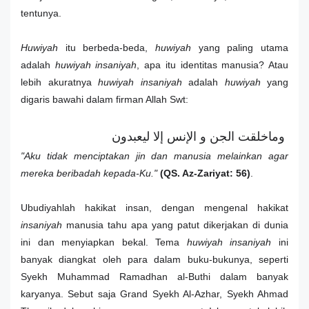
tentunya.
Huwiyah
itu berbeda-beda,
huwiyah
yang paling utama
adalah
huwiyah insaniyah
, apa itu identitas manusia? Atau
lebih akuratnya
huwiyah insaniyah
adalah
huwiyah
yang
digaris bawahi dalam firman Allah Swt:
وماخلقت الجن و الإنس إلا ليعبدون
"Aku tidak menciptakan jin dan manusia melainkan agar
mereka beribadah kepada-Ku."
(QS. Az-Zariyat: 56)
.
Ubudiyahlah hakikat insan, dengan mengenal hakikat
insaniyah
manusia tahu apa yang patut dikerjakan di dunia
ini dan menyiapkan bekal. Tema
huwiyah insaniyah
ini
banyak diangkat oleh para dalam buku-bukunya, seperti
Syekh Muhammad Ramadhan al-Buthi dalam banyak
karyanya. Sebut saja Grand Syekh Al-Azhar, Syekh Ahmad