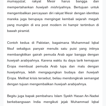
mumayyizat
, rakyat Mesir harus bangga dan
mempertahankan
huwiyah mishriyah
nya. Bertujuan untuk
mengembalikan percayaan diri rakyat Mesir dengan identitas
mareka juga berupaya mengingat kembali sejarah megah
yang mungkin di era post modern ini hampir tertimbun di
bawah piramid.
Contoh kedua di Pakistan, bagaimana Muhammad Iqbal
filsuf sekaligus panyair menulis satu puisi yang intinya
membangkitkan gairah pemuda Arab agar bangga dengan
huwiyah arabiyah
nya. Karena waktu itu daya tarik kemajuan
Eropa membuat pemuda Arab lupa dan malu dengan
huwiyah
nya, lebih mengagungkan budaya dan
huwiyah
Eropa. Melihat krisis tersebut, beliau mendongkrak semangat
dengan tujuan mengembalikan
huwiyah arabiyah
nya.
Begitu juga bapak pembaharu Islam Syekh Hasan An-Nadwi
berkebangsaan India mengikuti jejak Muhammad Iqbal