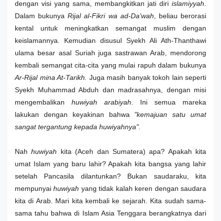
dengan visi yang sama, membangkitkan jati diri
islamiyyah
.
Dalam bukunya
Rijal al-Fikri wa ad-Da'wah
, beliau berorasi
kental untuk meningkatkan semangat muslim dengan
keislamannya. Kemudian disusul Syekh Ali Ath-Thanthawi
ulama besar asal Suriah juga sastrawan Arab, mendorong
kembali semangat cita-cita yang mulai rapuh dalam bukunya
Ar-Rijal mina At-Tarikh.
Juga masih banyak tokoh lain seperti
Syekh Muhammad Abduh dan madrasahnya, dengan misi
mengembalikan
huwiyah arabiyah
. Ini semua mareka
lakukan dengan keyakinan bahwa
"kemajuan satu umat
sangat tergantung kepada huwiyahnya"
.
Nah
huwiyah
kita (Aceh dan Sumatera) apa? Apakah kita
umat Islam yang baru lahir? Apakah kita bangsa yang lahir
setelah Pancasila dilantunkan? Bukan saudaraku, kita
mempunyai
huwiyah
yang tidak kalah keren dengan saudara
kita di Arab. Mari kita kembali ke sejarah. Kita sudah sama-
sama tahu bahwa di Islam Asia Tenggara berangkatnya dari