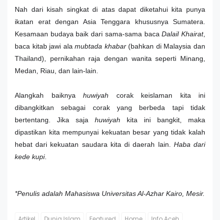
Nah dari kisah singkat di atas dapat diketahui kita punya
ikatan erat dengan Asia Tenggara khususnya Sumatera.
Kesamaan budaya baik dari sama-sama baca
Dalail Khairat
,
baca kitab jawi ala
mubtada khabar
(bahkan di Malaysia dan
Thailand), pernikahan raja dengan wanita seperti Minang,
Medan, Riau, dan lain-lain.
Alangkah baiknya
huwiyah
corak keislaman kita ini
dibangkitkan sebagai corak yang berbeda tapi tidak
bertentang. Jika saja
huwiyah
kita ini bangkit, maka
dipastikan kita mempunyai kekuatan besar yang tidak kalah
hebat dari kekuatan saudara kita di daerah lain.
Haba dari
kede kupi
.
*Penulis adalah Mahasiswa Universitas Al-Azhar Kairo, Mesir.
Artikel
Dunia Islam
Featured
Home
Info Aceh