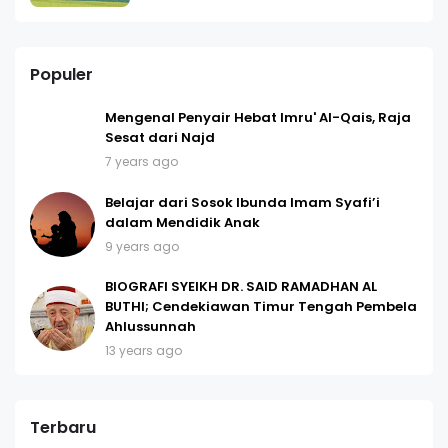
Populer
Mengenal Penyair Hebat Imru' Al-Qais, Raja
Sesat dari Najd
7 years ago
Belajar dari Sosok Ibunda Imam Syafi’i
dalam Mendidik Anak
9 years ago
BIOGRAFI SYEIKH DR. SAID RAMADHAN AL
BUTHI; Cendekiawan Timur Tengah Pembela
Ahlussunnah
13 years ago
Terbaru