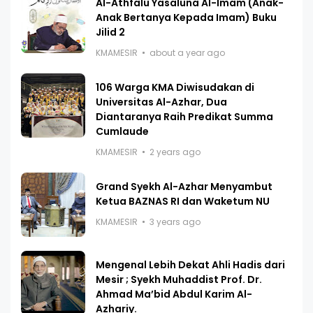
Al-Athfalu Yasaluna Al-Imam (Anak-
Anak Bertanya Kepada Imam) Buku
Jilid 2
KMAMESIR
about a year ago
106 Warga KMA Diwisudakan di
Universitas Al-Azhar, Dua
Diantaranya Raih Predikat Summa
Cumlaude
KMAMESIR
2 years ago
Grand Syekh Al-Azhar Menyambut
Ketua BAZNAS RI dan Waketum NU
KMAMESIR
3 years ago
Mengenal Lebih Dekat Ahli Hadis dari
Mesir ; Syekh Muhaddist Prof. Dr.
Ahmad Ma’bid Abdul Karim Al-
Azhariy.